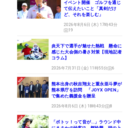
イベント開催 ゴルフを通じ
て伝えたいこと「真剣だけ
ど、それを楽しむ」
2026年8月6日 (木) 17時43分
19
炎天下で選手が魅せた熱戦 懸命に
感じた大会側の暑さ対策【現地記者
コラム】
2026年7月31日 (金) 11時55分
6
熊本出身の秋吉翔太と重永亜斗夢が
熊本県庁を訪問 「JOYX OPEN」
で集めた義援金を贈呈
2026年8月6日 (木) 18時43分
8
「ボトッ！って音が…」ラウンド中