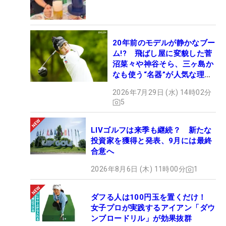
20年前のモデルが静かなブー
ム!? 飛ばし屋に変貌した菅
沼菜々や神谷そら、三ヶ島か
なも使う“名器”が人気な理由
【ツアープロたちの“飛ばし
2026年7月29日 (水) 14時02分
ギア”】
5
LIVゴルフは来季も継続？ 新たな
投資家を獲得と発表、9月には最終
合意へ
2026年8月6日 (木) 11時00分
1
ダフる人は100円玉を置くだけ！
女子プロが実践するアイアン「ダウ
ンブロードリル」が効果抜群