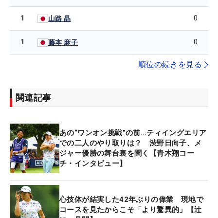
1
0
山路 晶
1
0
藤本 麻子
順位の続きを見る
関連記事
あの“ワンオン挑戦”の前…ティイングエリア
での二人のやり取りは？ 渋野日向子、メ
ジャー優勝の舞台裏を聞く【青木翔コー
チ・インタビュー】
心技体が結実した42年ぶりの偉業 現地で
コースを見たからこそ「より驚異的」【辻