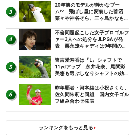
20年前のモデルが静かなブー
3
ム!? 飛ばし屋に変貌した菅沼
菜々や神谷そら、三ヶ島かなも使
う“名器”が人気な理由【ツアープ
ロたちの“飛ばしギア”】
不倫問題起こした女子プロゴルフ
4
ァー3人への処分をJLPGAが発
表 栗永遼キャディは9年間の立
ち入り禁止
皆吉愛寿香は『L』シャフトで
5
11ydアップ 永井花奈、尾関彩
美悠も選ぶしなりシャフトの効果
【ツアープロたちの“飛ばしギ
ア”】
昨年覇者・河本結は小祝さくら、
6
佐久間朱莉と同組 国内女子ゴル
フ組み合わせ発表
ランキングをもっと見る