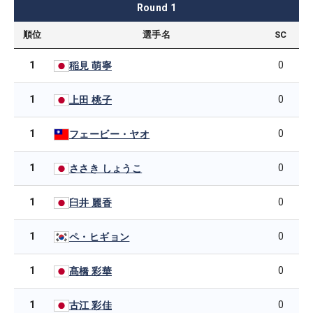
Round
1
順位
選手名
SC
1
0
稲見 萌寧
1
0
上田 桃子
1
0
フェービー・ヤオ
1
0
ささき しょうこ
1
0
臼井 麗香
1
0
ペ・ヒギョン
1
0
髙橋 彩華
1
0
古江 彩佳