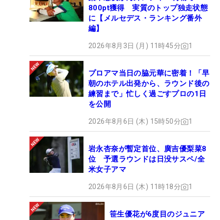
800pt獲得 実質のトップ独走状態
に【メルセデス・ランキング番外
編】
2026年8月3日 (月) 11時45分
1
プロアマ当日の脇元華に密着！「早
朝のホテル出発から、ラウンド後の
練習まで」忙しく過ごすプロの1日
を公開
2026年8月6日 (木) 15時50分
1
岩永杏奈が暫定首位、廣吉優梨菜8
位 予選ラウンドは日没サスペ/全
米女子アマ
2026年8月6日 (木) 11時18分
1
笹生優花が6度目のジュニア