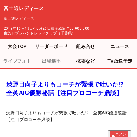
富士通レディース
富士通レディース
2019年10月18日-10月20日
賞金総額
¥80,000,000
東急セブンハンドレッドクラブ（千葉県）
大会TOP
リーダーボード
組み合せ
ニュース
ライブフォト
出場選手
概要など
TV放送予定
渋野日向子よりもコーチが緊張で吐いた!?
全英AIG優勝秘話【注目プロコーチ鼎談】
渋野日向子よりもコーチが緊張で吐いた!? 全英AIG優勝秘話
【注目プロコーチ鼎談】
コメン