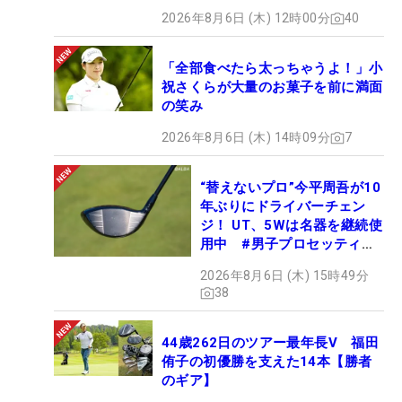
2026年8月6日 (木) 12時00分
40
「全部食べたら太っちゃうよ！」小
祝さくらが大量のお菓子を前に満面
の笑み
2026年8月6日 (木) 14時09分
7
“替えないプロ”今平周吾が10
年ぶりにドライバーチェン
ジ！ UT、5Wは名器を継続使
用中 #男子プロセッティン
グ
2026年8月6日 (木) 15時49分
38
44歳262日のツアー最年長V 福田
侑子の初優勝を支えた14本【勝者
のギア】