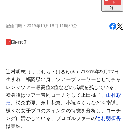
ト
0
件
配信日時：
2019年10月18日 11時59分
国内女子
辻村明志（つじむら・はるゆき）/1975年9月27日
生まれ、福岡県出身。ツアープレーヤーとしてチャ
レンジツアー最高位2位などの成績を残している。
転身後はツアー帯同コーチとして上田桃子、
山村彩
恵
、松森彩夏、永井花奈、小祝さくらなどを指導。
様々な女子プロのスイングの特徴を分析し、コーチ
ングに活かしている。プロゴルファーの
辻村明須香
は実妹。