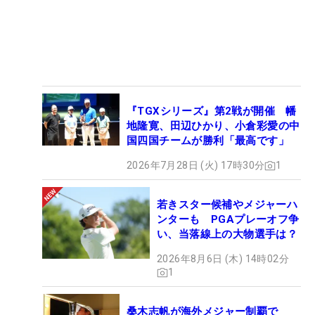
『TGXシリーズ』第2戦が開催 幡
地隆寛、田辺ひかり、小倉彩愛の中
国四国チームが勝利「最高です」
2026年7月28日 (火) 17時30分
1
若きスター候補やメジャーハ
ンターも PGAプレーオフ争
い、当落線上の大物選手は？
2026年8月6日 (木) 14時02分
1
桑木志帆が海外メジャー制覇で