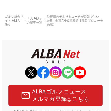
ゴルフ総合サ
渋野日向子よりもコーチが緊張で吐い
「JLPGA」
イト ALBA
た!? 全英AIG優勝秘話【注目プロコーチ
の記事一覧
Net
鼎談】
ALBAゴルフニュース
メルマガ登録はこちら