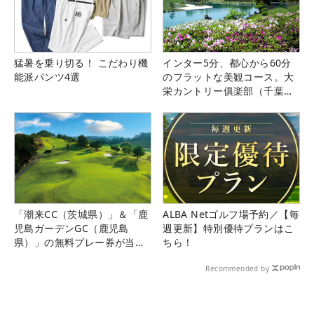
猛暑を乗り切る！ こだわり機
インター5分、都心から60分
能派パンツ4選
のフラットな美観コース。大
栄カントリー俱楽部（千葉
県）
「潮来CC（茨城県）」＆「鹿
ALBA Netゴルフ場予約／【毎
児島ガーデンGC（鹿児島
週更新】特別優待プランはこ
県）」の無料プレー券が当た
ちら！
る！！
Recommended by