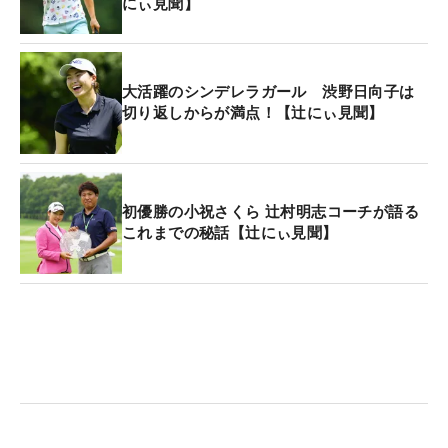
にぃ見聞】
大活躍のシンデレラガール 渋野日向子は
切り返しからが満点！【辻にぃ見聞】
初優勝の小祝さくら 辻村明志コーチが語る
これまでの秘話【辻にぃ見聞】