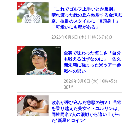
「これでゴルフ上手いとか反則」
晴れ渡った緑の丘を散歩する金澤志
奈、抜群のスタイルに「8頭身！」
「可愛いにも程がある」
2026年8月6日 (木) 11時36分
3
全英で味わった悔しさ「自分
も戦えるはずなのに」 佐久
間朱莉に強まった米ツアー参
戦への思い
2026年8月6日 (木) 16時45分
19
改名が呼び込んだ悲願の初V！ 苦節
を乗り越えた美女イ・ユルリンは、
同姓同名7人の混戦から這い上がっ
た“新星ヒロイン”