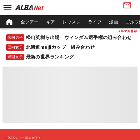
全ツアー
ギア
レッスン
ライフ
漫画
ゴルフ
メルマガ登録
松山英樹ら出場 ウィンダム選手権の組み合わせ
米国男子
北海道meijiカップ 組み合わせ
国内女子
最新の世界ランキング
米国女子
JLPGAツアー
国内女子