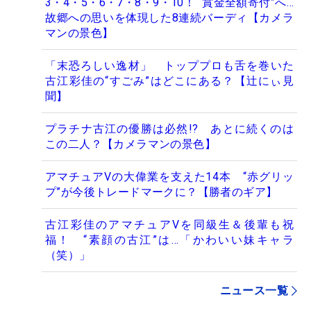
3・4・5・6・7・8・9・10！ “賞金全額寄付”へ…
故郷への思いを体現した8連続バーディ【カメラ
マンの景色】
「末恐ろしい逸材」 トッププロも舌を巻いた
古江彩佳の“すごみ”はどこにある？【辻にぃ見
聞】
プラチナ古江の優勝は必然!? あとに続くのは
この二人？【カメラマンの景色】
アマチュアVの大偉業を支えた14本 “赤グリッ
プ”が今後トレードマークに？【勝者のギア】
古江彩佳のアマチュアVを同級生＆後輩も祝
福！ “素顔の古江”は…「かわいい妹キャラ
（笑）」
ニュース一覧