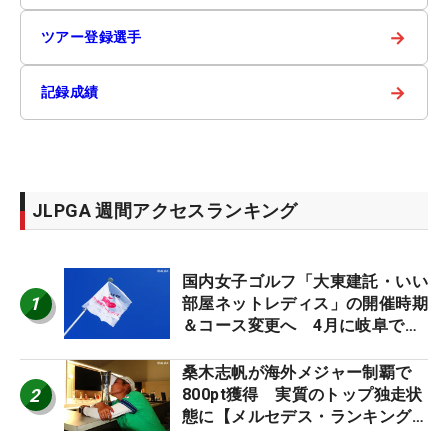
→
ツアー登録選手
→
記録成績
JLPGA 週間アクセスランキング
国内女子ゴルフ「大東建託・いい
1
部屋ネットレディス」の開催時期
＆コース変更へ 4月に岐阜で開
催
桑木志帆が海外メジャー制覇で
2
800pt獲得 実質のトップ独走状
態に【メルセデス・ランキング番
外編】