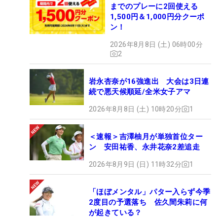
までのプレーに2回使える
1,500円＆1,000円分クーポ
ン！
2026年8月8日 (土) 06時00分
2
岩永杏奈が16強進出 大会は3日連
続で悪天候順延/全米女子アマ
2026年8月8日 (土) 10時20分
1
＜速報＞吉澤柚月が単独首位ター
ン 安田祐香、永井花奈2差追走
2026年8月9日 (日) 11時32分
1
「ほぼメンタル」パター入らず今季
2度目の予選落ち 佐久間朱莉に何
が起きている？