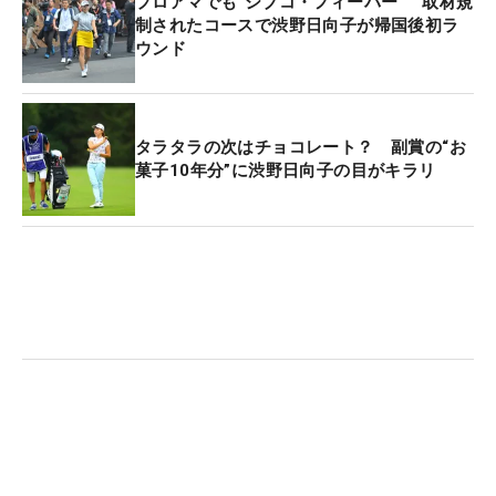
プロアマでも“シブコ・フィーバー” 取材規
見て改めて感じました。あんなにたくさんのフラッ
制されたコースで渋野日向子が帰国後初ラ
シュを浴びたことはなかったので（笑）。落ち着く
ウンド
まで本人は大変だと思うけど、試合に集中できるよ
うな態勢は整えてあげたいですね」
―コーチから見て渋野選手の体調は？
タラタラの次はチョコレート？ 副賞の“お
「あまり寝ることもできていないし、正直疲れはあ
菓子10年分”に渋野日向子の目がキラリ
ります。これまでも注目はしてもらっていました
が、海外メジャーを獲ったことで、ゴルフ業界以外
からも注目度はあがっています。そのなかで本人も
どうしたらいいか分からないだろうし、気が休まら
ないという部分はあると思います」
―注目度は高まる一方です
「コーチである僕もテレビ番組に出させてもらった
り、ゴルフの枠を越えています。偉業を成し遂げた
ことで注目してもらえるのはありがたいですし、ス
ポーツ選手としていいことだとは思います」