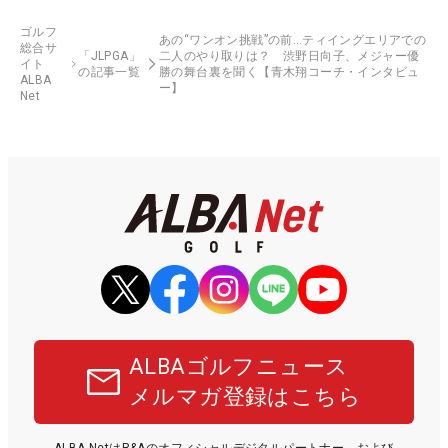
ゴルフ
あの“ワンオン挑戦”の前…ティイングエリアでの
総合サ
「JLPGA」
二人のやり取りは？ 渋野日向子、メジャー優
イト
の記事一覧
勝の舞台裏を聞く【青木翔コーチ・インタビュ
ALBA
ー】
Net
ALBAゴルフニュース
メルマガ登録はこちら