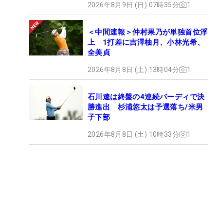
2026年8月9日 (日) 07時35分
1
＜中間速報＞仲村果乃が単独首位浮
上 1打差に吉澤柚月、小林光希、
全美貞
2026年8月8日 (土) 13時04分
1
石川遼は終盤の4連続バーディで決
勝進出 杉浦悠太は予選落ち/米男
子下部
2026年8月8日 (土) 10時33分
1