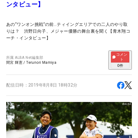
ンタビュー】
あの“ワンオン挑戦”の前…ティイングエリアでの二人のやり取
りは？ 渋野日向子、メジャー優勝の舞台裏を聞く【青木翔コ
ーチ・インタビュー】
コメン
所属
ALBA Net編集部
ト
間宮 輝憲
/
Terunori Mamiya
0
件
配信日時：
2019年8月8日 18時32分