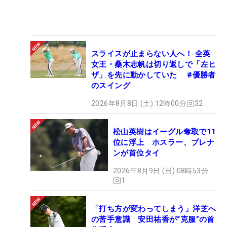
スライスが止まらない人へ！ 全英
女王・桑木志帆は切り返しで「左ヒ
ザ」を先に動かしていた #優勝者
のスイング
2026年8月8日 (土) 12時00分
32
松山英樹はイーグル奪取で11
位に浮上 ホスラー、ブレナ
ンが首位タイ
2026年8月9日 (日) 08時53分
1
「打ち方が変わってしまう」洋芝へ
の苦手意識 安田祐香が“克服”の首