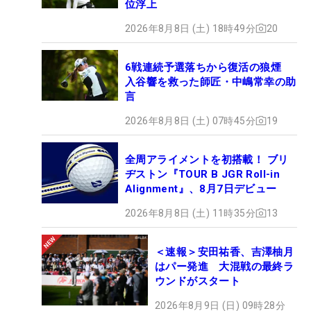
位浮上
2026年8月8日 (土) 18時49分
20
6戦連続予選落ちから復活の狼煙
入谷響を救った師匠・中嶋常幸の助
言
2026年8月8日 (土) 07時45分
19
全周アライメントを初搭載！ ブリ
ヂストン『TOUR B JGR Roll-in
Alignment』、8月7日デビュー
2026年8月8日 (土) 11時35分
13
＜速報＞安田祐香、吉澤柚月
はパー発進 大混戦の最終ラ
ウンドがスタート
2026年8月9日 (日) 09時28分