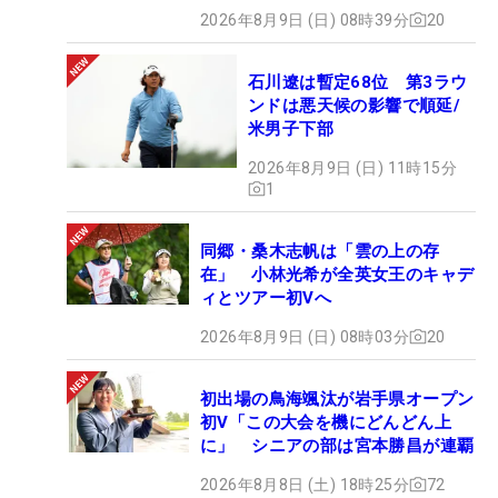
2026年8月9日 (日) 08時39分
20
石川遼は暫定68位 第3ラウ
ンドは悪天候の影響で順延/
米男子下部
2026年8月9日 (日) 11時15分
1
同郷・桑木志帆は「雲の上の存
在」 小林光希が全英女王のキャデ
ィとツアー初Vへ
2026年8月9日 (日) 08時03分
20
初出場の鳥海颯汰が岩手県オープン
初V「この大会を機にどんどん上
に」 シニアの部は宮本勝昌が連覇
2026年8月8日 (土) 18時25分
72