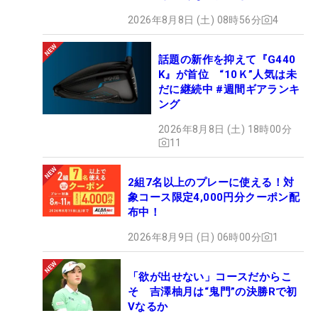
2026年8月8日 (土) 08時56分
4
話題の新作を抑えて『G440
K』が首位 “10Ｋ”人気は未
だに継続中 #週間ギアランキ
ング
2026年8月8日 (土) 18時00分
11
2組7名以上のプレーに使える！対
象コース限定4,000円分クーポン配
布中！
2026年8月9日 (日) 06時00分
1
「欲が出せない」コースだからこ
そ 吉澤柚月は“鬼門”の決勝Rで初
Vなるか