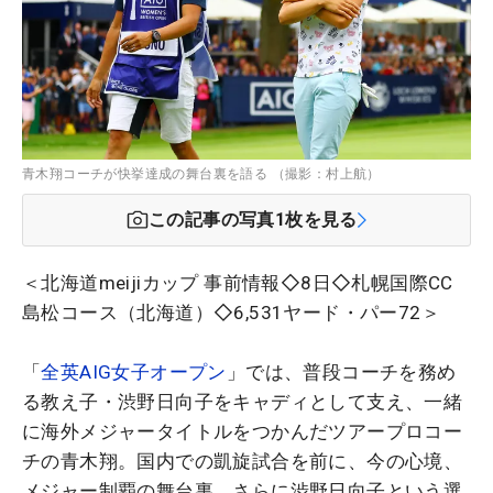
青木翔コーチが快挙達成の舞台裏を語る （撮影：村上航）
この記事の写真
1
枚を見る
＜北海道meijiカップ 事前情報◇8日◇札幌国際CC
島松コース（北海道）◇6,531ヤード・パー72＞
「
全英AIG女子オープン
」では、普段コーチを務め
る教え子・渋野日向子をキャディとして支え、一緒
に海外メジャータイトルをつかんだツアープロコー
チの青木翔。国内での凱旋試合を前に、今の心境、
メジャー制覇の舞台裏、さらに渋野日向子という選