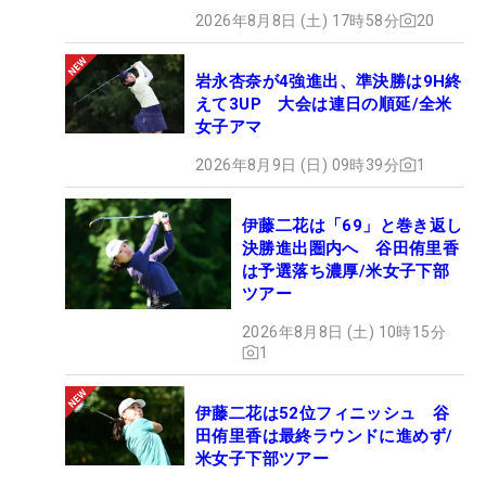
2026年8月8日 (土) 17時58分
20
岩永杏奈が4強進出、準決勝は9H終
えて3UP 大会は連日の順延/全米
女子アマ
2026年8月9日 (日) 09時39分
1
伊藤二花は「69」と巻き返し
決勝進出圏内へ 谷田侑里香
は予選落ち濃厚/米女子下部
ツアー
2026年8月8日 (土) 10時15分
1
伊藤二花は52位フィニッシュ 谷
田侑里香は最終ラウンドに進めず/
米女子下部ツアー