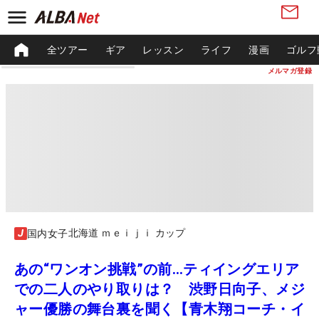
全ツアー
ギア
レッスン
ライフ
漫画
ゴルフ
メルマガ登録
北海道 ｍｅｉｊｉ カップ
国内女子
あの“ワンオン挑戦”の前…ティイングエリア
での二人のやり取りは？ 渋野日向子、メジ
ャー優勝の舞台裏を聞く【青木翔コーチ・イ