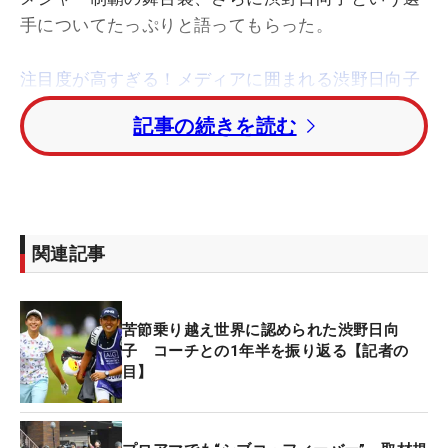
手についてたっぷりと語ってもらった。
注目度が高すぎる！メディアに囲まれる渋野日向子
【写真】
記事の続きを読む
■大偉業を達成して
―偉業を成し遂げ、大フィーバーが起きていますが
率直な感想は？
「僕らの頭が追い付かないくらいです。42年ぶりの
関連記事
日本人によるメジャー制覇ですし、そこそこは騒が
れるかなと思いましたが、予想以上の反響でした」
苦節乗り越え世界に認められた渋野日向
―海外メジャーを制したという実感はありますか？
子 コーチとの1年半を振り返る【記者の
目】
「優勝が決まった時はうれしいけど、『勝っちゃっ
た』くらいの気持ちでした。どれほどすごいことを
成し遂げたのかは、羽田に着いた時や、記者会見を