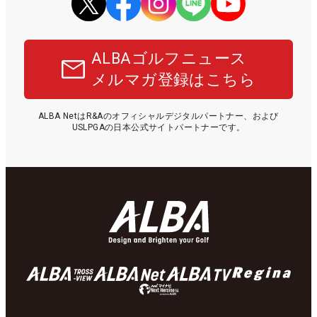
ALBAゴルフニュース
メルマガ登録はこちら
ALBA NetはR&Aのオフィシャルデジタルパートナー、および
USLPGAの日本公式サイトパートナーです。