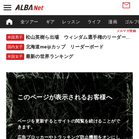
全ツアー
ギア
レッスン
ライフ
漫画
ゴルフ
メルマガ登録
松山英樹ら出場 ウィンダム選手権のリーダーボード
米国男子
北海道meijiカップ リーダーボード
国内女子
最新の世界ランキング
米国女子
このページが表示されるお客様へ
ページを更新するとサイトの閲覧を続けることがで
きます。
広告ブロッカーやトラッキング防止機能をオンにし