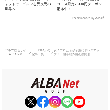
ャフトで、ゴルフを異次元の
コース限定2,000円クーポン
世界へ
配布中！
Recommended by
ゴルフ総合サイ
「JLPGA」の
女子プロたちが華麗にドレスアッ
ト ALBA Net
記事一覧
プ！ 開幕戦の前夜祭開催