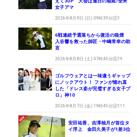
えて3UP 大会は連日の順延/全米
女子アマ
2026年8月9日 (日) 09時39分
1
6戦連続予選落ちから復活の狼煙
入谷響を救った師匠・中嶋常幸の助
言
2026年8月8日 (土) 07時45分
19
ゴルフウェアとは一味違うギャップ
にノックアウト！ ファンが惚れ直
した「ドレス姿が完璧すぎる女子プ
ロ」神10
2026年8月7日 (金) 19時45分
111
安田祐香、吉澤柚月が首位タ
イ浮上 金田久美子が1差3位