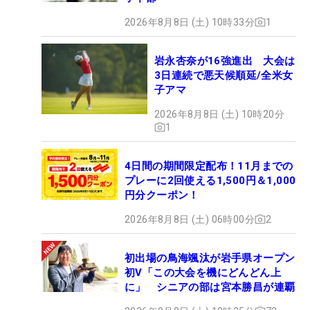
2026年8月8日 (土) 10時33分
1
岩永杏奈が16強進出 大会は
3日連続で悪天候順延/全米女
子アマ
2026年8月8日 (土) 10時20分
1
4日間の期間限定配布！11月までの
プレーに2回使える1,500円＆1,000
円分クーポン！
2026年8月8日 (土) 06時00分
2
初出場の鳥海颯汰が岩手県オープン
初V「この大会を機にどんどん上
に」 シニアの部は宮本勝昌が連覇