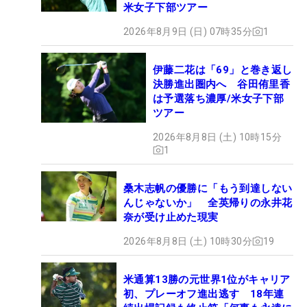
米女子下部ツアー
2026年8月9日 (日) 07時35分
1
伊藤二花は「69」と巻き返し
決勝進出圏内へ 谷田侑里香
は予選落ち濃厚/米女子下部
ツアー
2026年8月8日 (土) 10時15分
1
桑木志帆の優勝に「もう到達しない
んじゃないか」 全英帰りの永井花
奈が受け止めた現実
2026年8月8日 (土) 10時30分
19
米通算13勝の元世界1位がキャリア
初、プレーオフ進出逃す 18年連