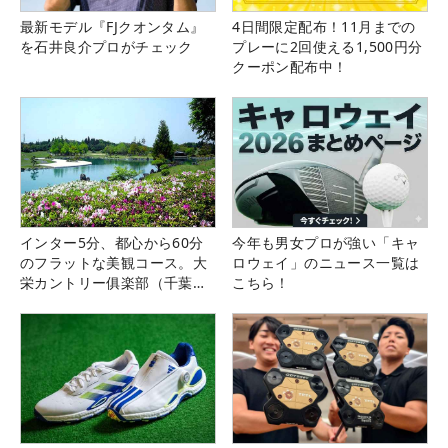
最新モデル『FJクオンタム』
4日間限定配布！11月までの
を石井良介プロがチェック
プレーに2回使える1,500円分
クーポン配布中！
インター5分、都心から60分
今年も男女プロが強い「キャ
のフラットな美観コース。大
ロウェイ」のニュース一覧は
栄カントリー俱楽部（千葉
こちら！
県）