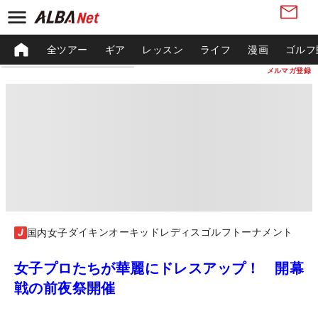
全ツアー
ギア
レッスン
ライフ
漫画
ゴルフ
メルマガ登録
ダイキンオーキッドレディスゴルフトーナメント
国内女子
女子プロたちが華麗にドレスアップ！ 開幕
戦の前夜祭開催