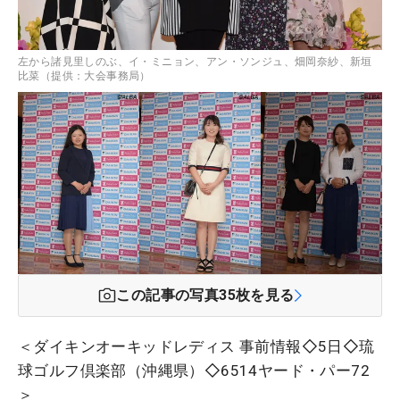
左から諸見里しのぶ、イ・ミニョン、アン・ソンジュ、畑岡奈紗、新垣
比菜（提供：大会事務局）
この記事の写真
35
枚を見る
＜ダイキンオーキッドレディス 事前情報◇5日◇琉
球ゴルフ倶楽部（沖縄県）◇6514ヤード・パー72
＞