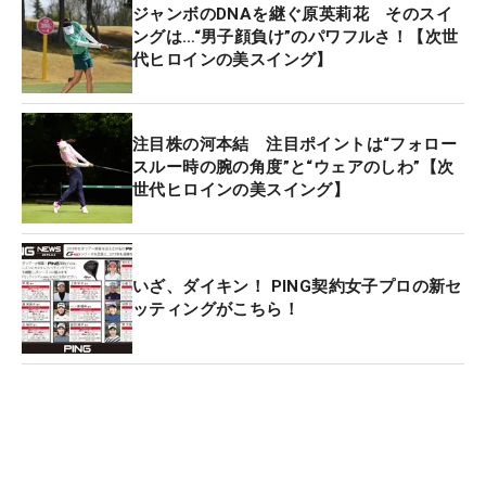
今大会には108人が出場（プロ104人、アマチュア4
ジャンボのDNAを継ぐ原英莉花 そのスイ
人）。ディフェンディングチャンピオンの
イ・ミニ
ングは…“男子顔負け”のパワフルさ！【次世
代ヒロインの美スイング】
ョン
や昨年賞金女王の
アン・ソンジュ
（ともに韓
国）、昨季賞金ランキング上位の鈴木愛、比嘉真美
子、成田美寿々らに加え、“黄金世代”の勝みなみ、
注目株の河本結 注目ポイントは“フォロー
新垣比菜、小祝さくら、原といったフレッシュな
スルー時の腕の角度”と“ウェアのしわ”【次
面々も開幕戦に華を添える。
世代ヒロインの美スイング】
7日の第1ラウンドはイン、アウトともに午前8時30
分よりスタートする。
いざ、ダイキン！ PING契約女子プロの新セ
ッティングがこちら！