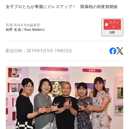
女子プロたちが華麗にドレスアップ！ 開幕戦の前夜祭開催
コメン
所属
ALBA Net編集部
ト
牧野 名雄
/
Nao Makino
0
件
配信日時：
2019年3月5日 19時22分