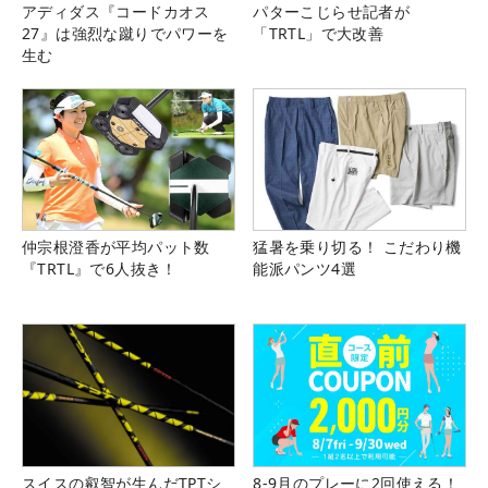
アディダス『コードカオス
パターこじらせ記者が
27』は強烈な蹴りでパワーを
「TRTL」で大改善
生む
仲宗根澄香が平均パット数
猛暑を乗り切る！ こだわり機
『TRTL』で6人抜き！
能派パンツ4選
スイスの叡智が生んだTPTシ
8-9月のプレーに2回使える！