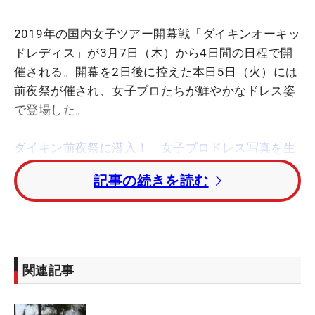
2019年の国内女子ツアー開幕戦「ダイキンオーキッ
ドレディス」が3月7日（木）から4日間の日程で開
催される。開幕を2日後に控えた本日5日（火）には
前夜祭が催され、女子プロたちが鮮やかなドレス姿
で登場した。
ダイキン前夜祭に潜入！ 女子プロドレス写真を生
配信【フォトギャラリー】
記事の続きを読む
“黄金世代”注目株の原英莉花はさわやかな白いドレ
スをまとって登場。
イ・ボミ
（韓国）は淡いピンク
の衣装で、鈴木愛と大山志保は“おそろい”の花柄ド
レスに身を包んだ。コースで見る姿とはひと味違う
関連記事
魅力的な姿で、女子プロたちが沖縄の夜を彩った。