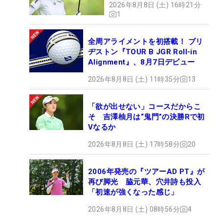
2026年8月8日 (土) 16時21分
1
全周アライメントを初搭載！ ブリ
ヂストン『TOUR B JGR Roll-in
Alignment』、8月7日デビュー
2026年8月8日 (土) 11時35分
13
「欲が出せない」コースだからこ
そ 吉澤柚月は“鬼門”の決勝Rで初
Vなるか
2026年8月8日 (土) 17時58分
20
2006年発売の『ツアーAD PT』が
再び脚光 脇元華、穴井詩も投入
「初速が強くなった感じ」
2026年8月8日 (土) 08時56分
4