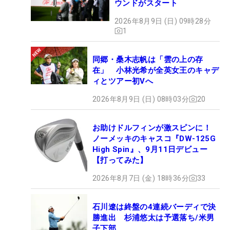
ウンドがスタート
2026年8月9日 (日) 09時28分
1
同郷・桑木志帆は「雲の上の存
在」 小林光希が全英女王のキャデ
ィとツアー初Vへ
2026年8月9日 (日) 08時03分
20
お助けドルフィンが激スピンに！
ノーメッキのキャスコ『DW-125G
High Spin』、9月11日デビュー
【打ってみた】
2026年8月7日 (金) 18時36分
33
石川遼は終盤の4連続バーディで決
勝進出 杉浦悠太は予選落ち/米男
子下部