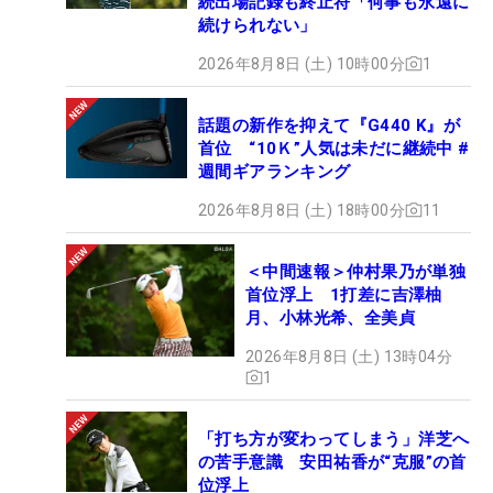
続出場記録も終止符「何事も永遠に
続けられない」
2026年8月8日 (土) 10時00分
1
話題の新作を抑えて『G440 K』が
首位 “10Ｋ”人気は未だに継続中 #
週間ギアランキング
2026年8月8日 (土) 18時00分
11
＜中間速報＞仲村果乃が単独
首位浮上 1打差に吉澤柚
月、小林光希、全美貞
2026年8月8日 (土) 13時04分
1
「打ち方が変わってしまう」洋芝へ
の苦手意識 安田祐香が“克服”の首
位浮上