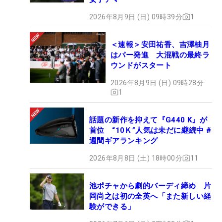
2026年8月9日 (日) 09時39分
1
＜速報＞安田祐香、吉澤柚月
はパー発進 大混戦の最終ラ
ウンドがスタート
2026年8月9日 (日) 09時28分
1
話題の新作を抑えて『G440 K』が
首位 “10Ｋ”人気は未だに継続中 #
週間ギアランキング
2026年8月8日 (土) 18時00分
11
池ポチャから劇的バーディ締め 片
岡尚之は初の全英へ「また新しい経
験ができる」