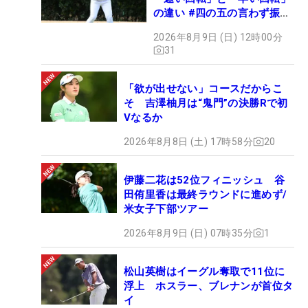
の違い #四の五の言わず振り
氣れ
2026年8月9日 (日) 12時00分
31
「欲が出せない」コースだからこ
そ 吉澤柚月は“鬼門”の決勝Rで初
Vなるか
2026年8月8日 (土) 17時58分
20
伊藤二花は52位フィニッシュ 谷
田侑里香は最終ラウンドに進めず/
米女子下部ツアー
2026年8月9日 (日) 07時35分
1
松山英樹はイーグル奪取で11位に
浮上 ホスラー、ブレナンが首位タ
イ