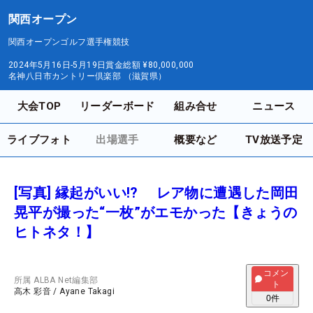
関西オープン
関西オープンゴルフ選手権競技
2024年5月16日-5月19日
賞金総額
¥80,000,000
名神八日市カントリー倶楽部 （滋賀県）
大会TOP
リーダーボード
組み合せ
ニュース
ライブフォト
出場選手
概要など
TV放送予定
[写真] 縁起がいい!? レア物に遭遇した岡田
晃平が撮った“一枚”がエモかった【きょうの
ヒトネタ！】
コメン
所属
ALBA Net編集部
ト
高木 彩音
/
Ayane Takagi
0
件