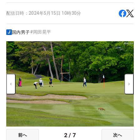
配信日時：
2024年5月15日 10時30分
#
岡田晃平
国内男子
2
/
7
前へ
次へ