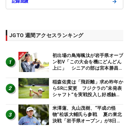
→
記録成績
JGTO 週間アクセスランキング
初出場の鳥海颯汰が岩手県オープ
1
ン初V「この大会を機にどんどん
上に」 シニアの部は宮本勝昌が
連覇
稲森佑貴は「飛距離」求め昨年か
2
らSRに変更 フジクラの“未発表
シャフト”を実戦投入し好感触
「つかまえにいける」【男子ツア
ーのヒトネタ！】
米澤蓮、丸山茂樹、“平成の怪
3
物”松坂大輔氏ら参戦 夏の東北
決戦「岩手県オープン」が8日開
幕