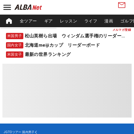
全ツアー
ギア
レッスン
ライフ
漫画
ゴルフ
メルマガ登録
松山英樹ら出場 ウィンダム選手権のリーダーボード
米国男子
北海道meijiカップ リーダーボード
国内女子
最新の世界ランキング
米国女子
JGTOツアー
国内男子