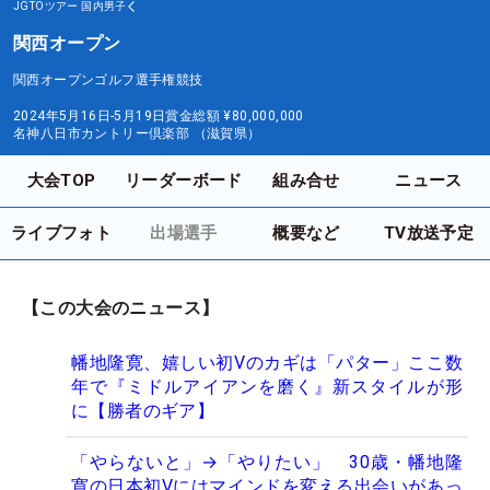
JGTOツアー
国内男子
関西オープン
関西オープンゴルフ選手権競技
2024年5月16日-5月19日
賞金総額
¥80,000,000
名神八日市カントリー倶楽部 （滋賀県）
大会TOP
リーダーボード
組み合せ
ニュース
ライブフォト
出場選手
概要など
TV放送予定
【この大会のニュース】
幡地隆寛、嬉しい初Vのカギは「パター」ここ数
年で『ミドルアイアンを磨く』新スタイルが形
に【勝者のギア】
「やらないと」→「やりたい」 30歳・幡地隆
寛の日本初Vにはマインドを変える出会いがあっ