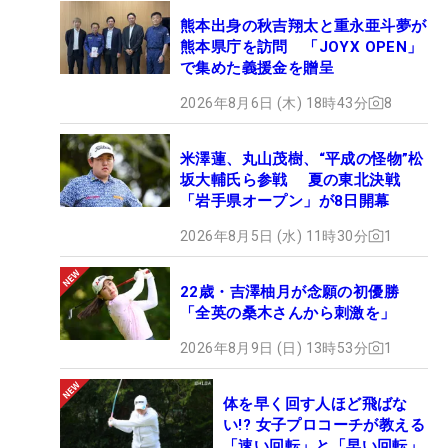
熊本出身の秋吉翔太と重永亜斗夢が
熊本県庁を訪問 「JOYX OPEN」
で集めた義援金を贈呈
2026年8月6日 (木) 18時43分
8
米澤蓮、丸山茂樹、“平成の怪物”松
坂大輔氏ら参戦 夏の東北決戦
「岩手県オープン」が8日開幕
2026年8月5日 (水) 11時30分
1
22歳・吉澤柚月が念願の初優勝
「全英の桑木さんから刺激を」
2026年8月9日 (日) 13時53分
1
体を早く回す人ほど飛ばな
い!? 女子プロコーチが教える
「速い回転」と「早い回転」