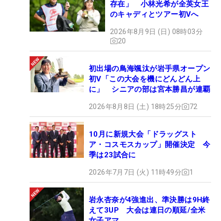
存在」 小林光希が全英女王
のキャディとツアー初Vへ
2026年8月9日 (日) 08時03分
20
初出場の鳥海颯汰が岩手県オープン
初V「この大会を機にどんどん上
に」 シニアの部は宮本勝昌が連覇
2026年8月8日 (土) 18時25分
72
10月に新規大会「ドラッグスト
ア・コスモスカップ」開催決定 今
季は23試合に
2026年7月7日 (火) 11時49分
1
岩永杏奈が4強進出、準決勝は9H終
えて3UP 大会は連日の順延/全米
女子アマ