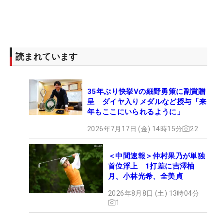
読まれています
35年ぶり快挙Vの細野勇策に副賞贈
呈 ダイヤ入りメダルなど授与「来
年もここにいられるように」
2026年7月17日 (金) 14時15分
22
＜中間速報＞仲村果乃が単独
首位浮上 1打差に吉澤柚
月、小林光希、全美貞
2026年8月8日 (土) 13時04分
1