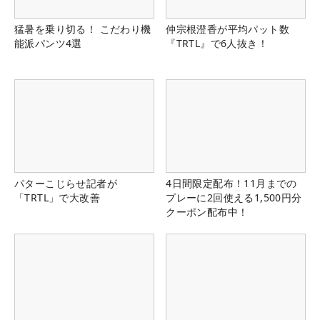
猛暑を乗り切る！ こだわり機
仲宗根澄香が平均パット数
能派パンツ4選
『TRTL』で6人抜き！
パターこじらせ記者が
4日間限定配布！11月までの
「TRTL」で大改善
プレーに2回使える1,500円分
クーポン配布中！