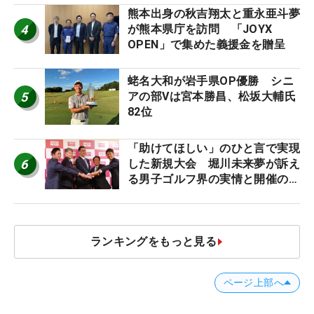
熊本出身の秋吉翔太と重永亜斗夢
4
が熊本県庁を訪問 「JOYX
OPEN」で集めた義援金を贈呈
蛯名大和が岩手県OP優勝 シニ
5
アの部Vは宮本勝昌、松坂大輔氏
82位
「助けてほしい」のひと言で実現
6
した新規大会 堀川未来夢が訴え
る男子ゴルフ界の実情と開催の舞
台裏
ランキングをもっと見る
ページ上部へ