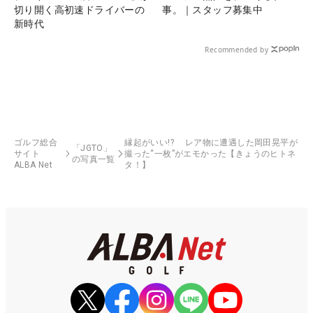
切り開く高初速ドライバーの
事。｜スタッフ募集中
新時代
Recommended by
ゴルフ総合
縁起がいい!? レア物に遭遇した岡田晃平が
「JGTO」
サイト
撮った“一枚”がエモかった【きょうのヒトネ
の写真一覧
ALBA Net
タ！】