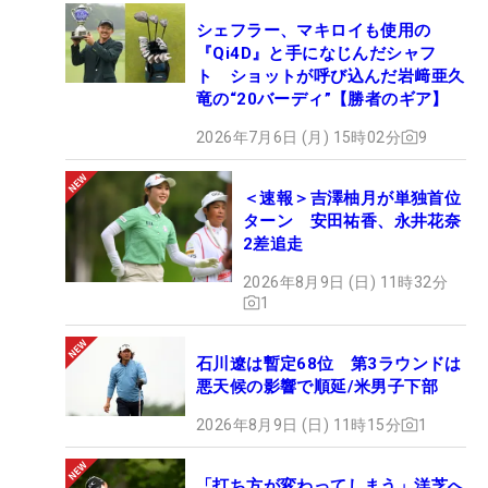
シェフラー、マキロイも使用の
『Qi4D』と手になじんだシャフ
ト ショットが呼び込んだ岩﨑亜久
竜の“20バーディ”【勝者のギア】
2026年7月6日 (月) 15時02分
9
＜速報＞吉澤柚月が単独首位
ターン 安田祐香、永井花奈
2差追走
2026年8月9日 (日) 11時32分
1
石川遼は暫定68位 第3ラウンドは
悪天候の影響で順延/米男子下部
2026年8月9日 (日) 11時15分
1
「打ち方が変わってしまう」洋芝へ