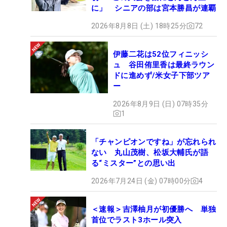
に」 シニアの部は宮本勝昌が連覇
2026年8月8日 (土) 18時25分
72
伊藤二花は52位フィニッシ
ュ 谷田侑里香は最終ラウン
ドに進めず/米女子下部ツア
ー
2026年8月9日 (日) 07時35分
1
「チャンピオンですね」が忘れられ
ない 丸山茂樹、松坂大輔氏が語
る“ミスター”との思い出
2026年7月24日 (金) 07時00分
4
＜速報＞吉澤柚月が初優勝へ 単独
首位でラスト3ホール突入