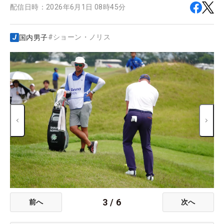
配信日時：
2026年6月1日 08時45分
#
ショーン・ノリス
国内男子
3
/
6
前へ
次へ