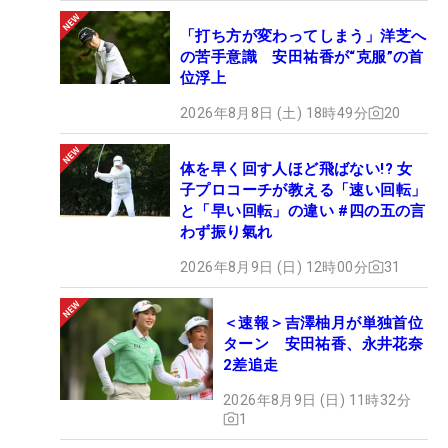
「打ち方が変わってしまう」洋芝へ
の苦手意識 安田祐香が“克服”の首
位浮上
2026年8月8日 (土) 18時49分
20
体を早く回す人ほど飛ばない!? 女
子プロコーチが教える「速い回転」
と「早い回転」の違い #四の五の言
わず振り氣れ
2026年8月9日 (日) 12時00分
31
＜速報＞吉澤柚月が単独首位
ターン 安田祐香、永井花奈
2差追走
2026年8月9日 (日) 11時32分
1