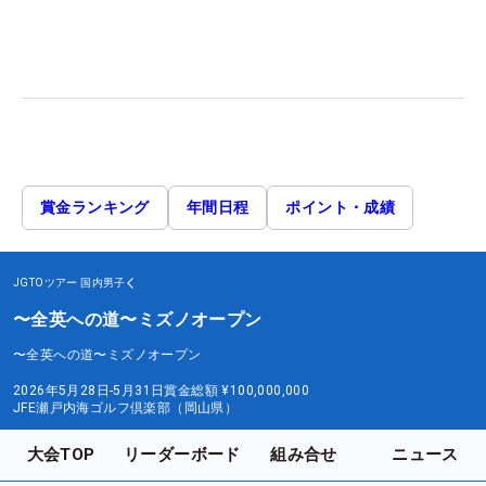
賞金ランキング
年間日程
ポイント・成績
JGTOツアー
国内男子
〜全英への道〜ミズノオープン
〜全英への道〜ミズノオープン
2026年5月28日-5月31日
賞金総額
¥100,000,000
JFE瀬戸内海ゴルフ倶楽部（岡山県）
大会TOP
リーダーボード
組み合せ
ニュース