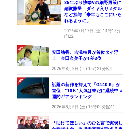
35年ぶり快挙Vの細野勇策に
副賞贈呈 ダイヤ入りメダル
など授与「来年もここにいら
れるように」
2026年7月17日 (金) 14時15分
22
安田祐香、吉澤柚月が首位タイ浮
上 金田久美子が1差3位
2026年8月8日 (土) 16時21分
1
話題の新作を抑えて『G440 K』が
首位 “10Ｋ”人気は未だに継続中 #
週間ギアランキング
2026年8月8日 (土) 18時00分
11
「助けてほしい」のひと言で実現し
た新規大会 堀川未来夢が訴える男