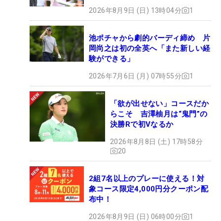
2026年8月9日 (日) 13時04分
1
池ポチャから劇的バーディ締め 片
岡尚之は初の全英へ「また新しい経
験ができる」
2026年7月6日 (月) 07時55分
1
「欲が出せない」コースだか
らこそ 吉澤柚月は“鬼門”の
決勝Rで初Vなるか
2026年8月8日 (土) 17時58分
20
2組7名以上のプレーに使える！対
象コース限定4,000円分クーポン配
布中！
2026年8月9日 (日) 06時00分
1