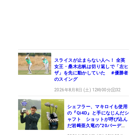
スライスが止まらない人へ！ 全英
女王・桑木志帆は切り返しで「左ヒ
ザ」を先に動かしていた #優勝者
のスイング
2026年8月8日 (土) 12時00分
32
シェフラー、マキロイも使用
の『Qi4D』と手になじんだシ
ャフト ショットが呼び込ん
だ岩﨑亜久竜の“20バーデ
ィ”【勝者のギア】