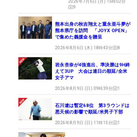
2026年7月6日 (月) 15時02分
9
熊本出身の秋吉翔太と重永亜斗夢が
熊本県庁を訪問 「JOYX OPEN」
で集めた義援金を贈呈
2026年8月6日 (木) 18時43分
8
岩永杏奈が4強進出、準決勝は9H終
えて3UP 大会は連日の順延/全米
女子アマ
2026年8月9日 (日) 09時39分
1
石川遼は暫定68位 第3ラウンドは
悪天候の影響で順延/米男子下部
2026年8月9日 (日) 11時15分
1