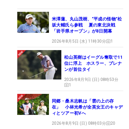
米澤蓮、丸山茂樹、“平成の怪物”松
坂大輔氏ら参戦 夏の東北決戦
「岩手県オープン」が8日開幕
2026年8月5日 (水) 11時30分
1
松山英樹はイーグル奪取で11
位に浮上 ホスラー、ブレナ
ンが首位タイ
2026年8月9日 (日) 08時53分
1
同郷・桑木志帆は「雲の上の存
在」 小林光希が全英女王のキャデ
ィとツアー初Vへ
2026年8月9日 (日) 08時03分
20