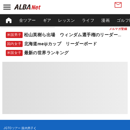
全ツアー
ギア
レッスン
ライフ
漫画
ゴルフ
メルマガ登録
松山英樹ら出場 ウィンダム選手権のリーダーボード
米国男子
北海道meijiカップ リーダーボード
国内女子
最新の世界ランキング
米国女子
JGTOツアー
国内男子