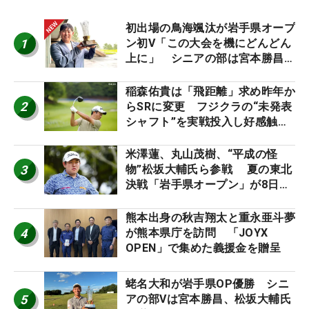
初出場の鳥海颯汰が岩手県オープ
1
ン初V「この大会を機にどんどん
上に」 シニアの部は宮本勝昌が
連覇
稲森佑貴は「飛距離」求め昨年か
2
らSRに変更 フジクラの“未発表
シャフト”を実戦投入し好感触
「つかまえにいける」【男子ツア
ーのヒトネタ！】
米澤蓮、丸山茂樹、“平成の怪
3
物”松坂大輔氏ら参戦 夏の東北
決戦「岩手県オープン」が8日開
幕
熊本出身の秋吉翔太と重永亜斗夢
4
が熊本県庁を訪問 「JOYX
OPEN」で集めた義援金を贈呈
蛯名大和が岩手県OP優勝 シニ
5
アの部Vは宮本勝昌、松坂大輔氏