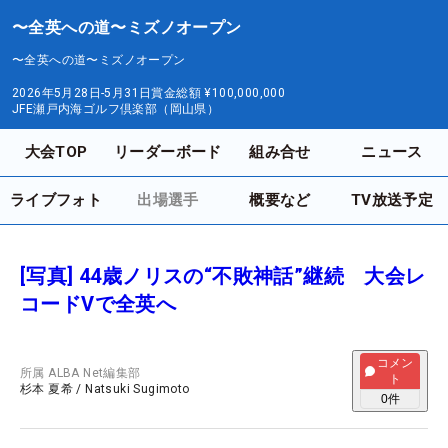
〜全英への道〜ミズノオープン
〜全英への道〜ミズノオープン
2026年5月28日-5月31日
賞金総額
¥100,000,000
JFE瀬戸内海ゴルフ倶楽部（岡山県）
大会TOP
リーダーボード
組み合せ
ニュース
ライブフォト
出場選手
概要など
TV放送予定
[写真] 44歳ノリスの“不敗神話”継続 大会レ
コードVで全英へ
コメン
所属
ALBA Net編集部
ト
杉本 夏希
/
Natsuki Sugimoto
0
件