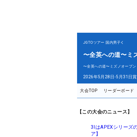
JGTOツアー
国内男子
〜全英への道〜ミ
〜全英への道〜ミズノオープン
2026年5月28日-5月31日
賞
大会TOP
リーダーボード
【この大会のニュース】
3IはAPEXシリー
ア】