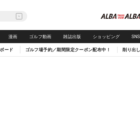
漫画
ゴルフ動画
雑誌出版
ショッピング
SN
ボード
ゴルフ場予約／期間限定クーポン配布中！
削り出