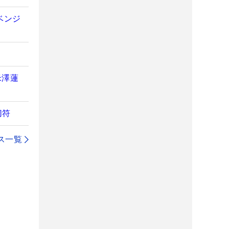
ベンジ
」
米澤蓮
切符
ス一覧