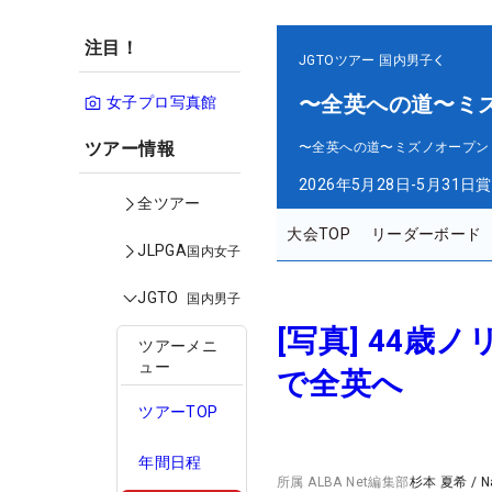
注目！
JGTOツアー
国内男子
〜全英への道〜ミ
女子プロ写真館
ツアー情報
〜全英への道〜ミズノオープン
2026年5月28日-5月31日
賞
全ツアー
大会TOP
リーダーボード
JLPGA
国内女子
JGTO
国内男子
[写真] 44歳
ツアーメニ
ュー
で全英へ
ツアーTOP
年間日程
所属
ALBA Net編集部
杉本 夏希
/
N