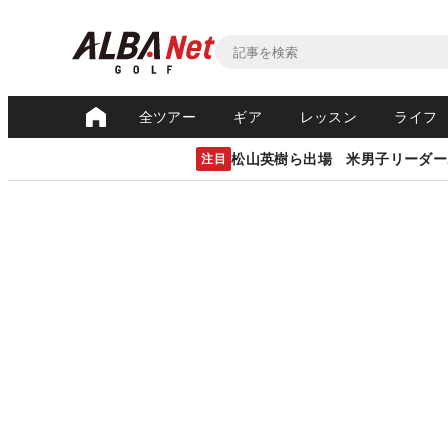
全ツアー
ギア
レッスン
ライフ
松山英樹ら出場 米男子リーダー
注目