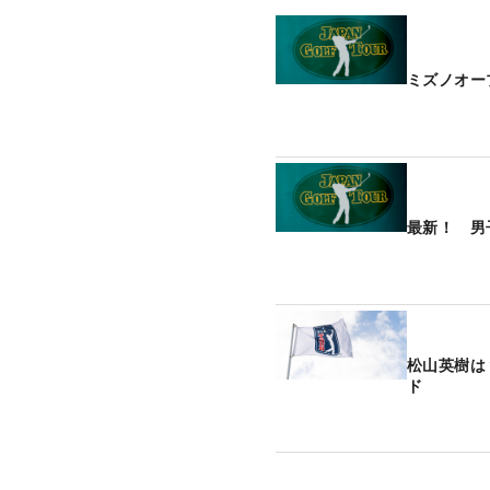
ミズノオー
最新！ 男
松山英樹は
ド