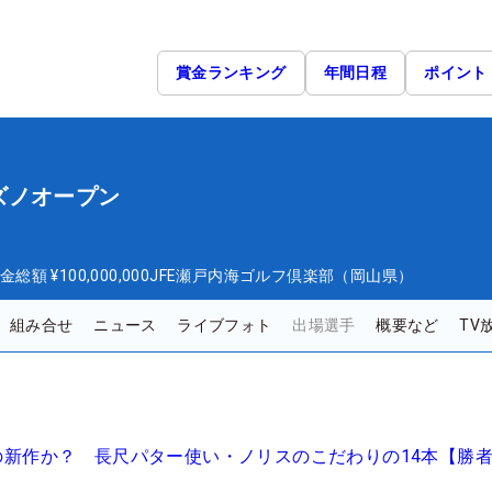
賞金ランキング
年間日程
ポイント
ズノオープン
金総額
¥100,000,000
JFE瀬戸内海ゴルフ倶楽部（岡山県）
組み合せ
ニュース
ライブフォト
出場選手
概要など
TV
ズの新作か？ 長尺パター使い・ノリスのこだわりの14本【勝