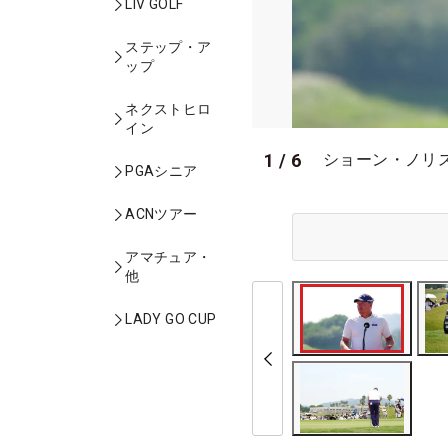
LIV GOLF
ステップ・ア
ップ
ネクストヒロ
イン
1
/
6
ショーン・ノリス
PGAシニア
ACNツアー
アマチュア・
他
LADY GO CUP