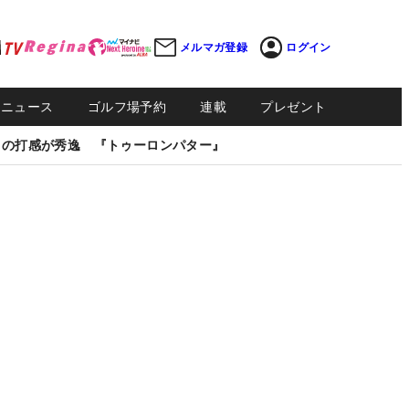
メルマガ登録
ログイン
Sニュース
ゴルフ場予約
連載
プレゼント
しの打感が秀逸 『トゥーロンパター』