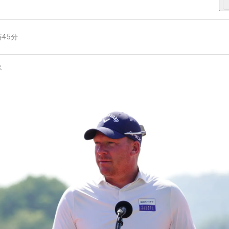
時45分
ス