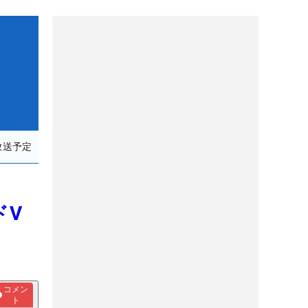
放送予定
ドV
コメン
ト