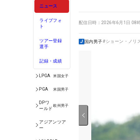
ニュース
ライブフォ
配信日時：
2026年6月1日 08
ト
ツアー登録
#
ショーン・ノリ
国内男子
選手
記録・成績
LPGA
米国女子
PGA
米国男子
DPワ
欧州男子
ールド
アジアンツア
ー