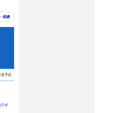
・成績
放送予定
者のギ