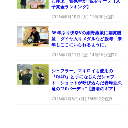
に浮上 菅楓華が1位をキープ【女
子賞金ランキング】
2026年8月10日 (月) 11時30分
1
35年ぶり快挙Vの細野勇策に副賞贈
呈 ダイヤ入りメダルなど授与「来
年もここにいられるように」
2026年7月17日 (金) 14時15分
22
シェフラー、マキロイも使用の
『Qi4D』と手になじんだシャフ
ト ショットが呼び込んだ岩﨑亜久
竜の“20バーディ”【勝者のギア】
2026年7月6日 (月) 15時02分
9