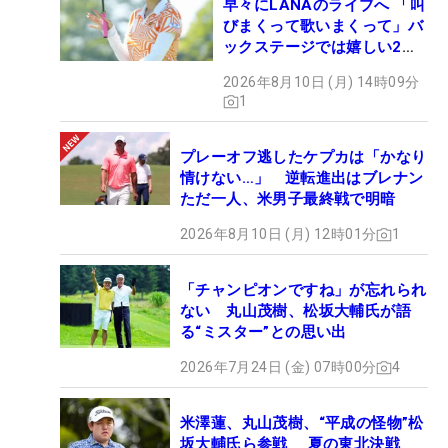
早々にLANAのライブへ 「叫
びまくって歌いまくって」バ
ックステージでは嬉しい2シ
ョットも！
2026年8月10日 (月) 14時09分
1
プレーオフ逃したケプカは「かなり
情けない…」 逆転進出はブレナン
ただ一人、米男子最終戦で明暗
2026年8月10日 (月) 12時01分
1
「チャンピオンですね」が忘れられ
ない 丸山茂樹、松坂大輔氏が語
る“ミスター”との思い出
2026年7月24日 (金) 07時00分
4
米澤蓮、丸山茂樹、“平成の怪物”松
坂大輔氏ら参戦 夏の東北決戦