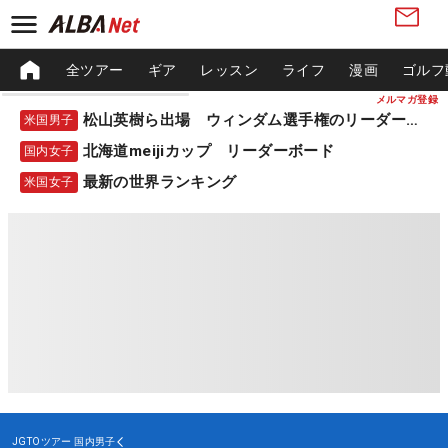
全ツアー
ギア
レッスン
ライフ
漫画
ゴルフ
メルマガ登録
松山英樹ら出場 ウィンダム選手権のリーダーボード
米国男子
北海道meijiカップ リーダーボード
国内女子
最新の世界ランキング
米国女子
JGTOツアー
国内男子