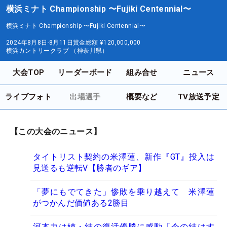
横浜ミナト Championship 〜Fujiki Centennial〜
横浜ミナト Championship 〜Fujiki Centennial〜
2024年8月8日-8月11日
賞金総額
¥120,000,000
横浜カントリークラブ （神奈川県）
大会TOP
リーダーボード
組み合せ
ニュース
ライブフォト
出場選手
概要など
TV放送予定
【この大会のニュース】
タイトリスト契約の米澤蓮、新作『GT』投入は
見送るも逆転V【勝者のギア】
「夢にもでてきた」惨敗を乗り越えて 米澤蓮
がつかんだ価値ある2勝目
河本力は姉・結の復活優勝に感動「今の結はす