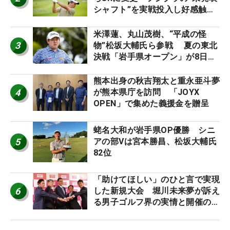
シャフト”を実戦投入し好感触
「つかまえにいける」【男子ツア
ーのヒトネタ！】
米澤蓮、丸山茂樹、“平成の怪
3
物”松坂大輔氏ら参戦 夏の東北
決戦「岩手県オープン」が8日開
幕
熊本出身の秋吉翔太と重永亜斗夢
4
が熊本県庁を訪問 「JOYX
OPEN」で集めた義援金を贈呈
蛯名大和が岩手県OP優勝 シニ
5
アの部Vは宮本勝昌、松坂大輔氏
82位
「助けてほしい」のひと言で実現
6
した新規大会 堀川未来夢が訴え
る男子ゴルフ界の実情と開催の舞
台裏