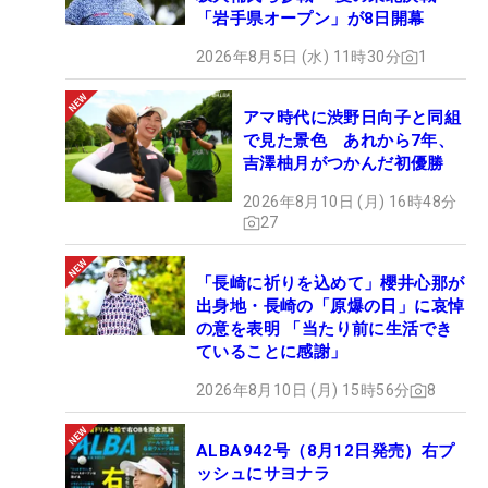
「岩手県オープン」が8日開幕
2026年8月5日 (水) 11時30分
1
アマ時代に渋野日向子と同組
で見た景色 あれから7年、
吉澤柚月がつかんだ初優勝
2026年8月10日 (月) 16時48分
27
「長崎に祈りを込めて」櫻井心那が
出身地・長崎の「原爆の日」に哀悼
の意を表明 「当たり前に生活でき
ていることに感謝」
2026年8月10日 (月) 15時56分
8
ALBA942号（8月12日発売）右プ
ッシュにサヨナラ