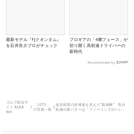
最新モデル『FJクオンタム』
プロギアの「4層フェース」が
を石井良介プロがチェック
切り開く高初速ドライバーの
新時代
Recommended by
ゴルフ総合サ
「JGTO」
金谷拓実の好発進を支えた“新相棒” 気分
イト ALBA
の写真一覧
転換の新パターは「フィーリングがいい」
Net