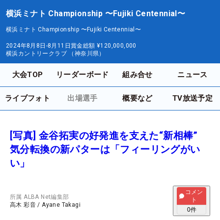
横浜ミナト Championship 〜Fujiki Centennial〜
横浜ミナト Championship 〜Fujiki Centennial〜
2024年8月8日-8月11日
賞金総額
¥120,000,000
横浜カントリークラブ （神奈川県）
大会TOP
リーダーボード
組み合せ
ニュース
ライブフォト
出場選手
概要など
TV放送予定
[写真] 金谷拓実の好発進を支えた“新相棒”
気分転換の新パターは「フィーリングがい
い」
コメン
所属
ALBA Net編集部
ト
高木 彩音
/
Ayane Takagi
0
件