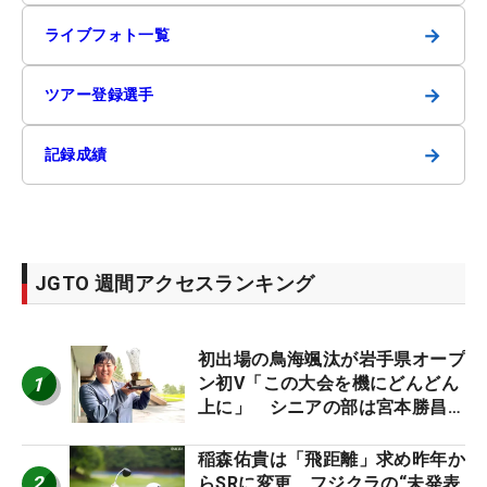
→
ライブフォト一覧
→
ツアー登録選手
→
記録成績
JGTO 週間アクセスランキング
初出場の鳥海颯汰が岩手県オープ
1
ン初V「この大会を機にどんどん
上に」 シニアの部は宮本勝昌が
連覇
稲森佑貴は「飛距離」求め昨年か
2
らSRに変更 フジクラの“未発表