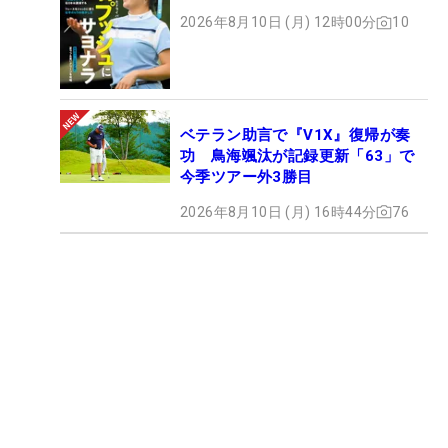
2026年8月10日 (月) 12時00分
10
ベテラン助言で『V1X』復帰が奏
功 鳥海颯汰が記録更新「63」で
今季ツアー外3勝目
2026年8月10日 (月) 16時44分
76