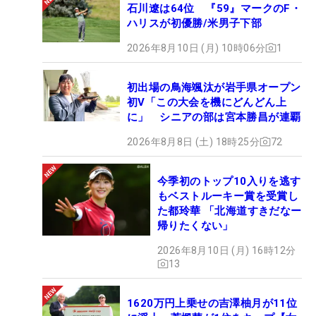
石川遼は64位 『59』マークのF・
ハリスが初優勝/米男子下部
2026年8月10日 (月) 10時06分
1
初出場の鳥海颯汰が岩手県オープン
初V「この大会を機にどんどん上
に」 シニアの部は宮本勝昌が連覇
2026年8月8日 (土) 18時25分
72
今季初のトップ10入りを逃す
もベストルーキー賞を受賞し
た都玲華 「北海道すきだなー
帰りたくない」
2026年8月10日 (月) 16時12分
13
1620万円上乗せの吉澤柚月が11位