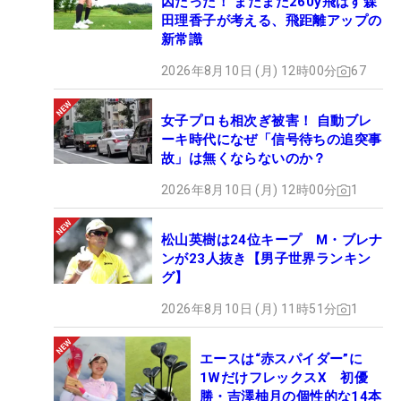
因だった！ まだまだ260y飛ばす森
田理香子が考える、飛距離アップの
新常識
2026年8月10日 (月) 12時00分
67
女子プロも相次ぎ被害！ 自動ブレ
ーキ時代になぜ「信号待ちの追突事
故」は無くならないのか？
2026年8月10日 (月) 12時00分
1
松山英樹は24位キープ M・ブレナ
ンが23人抜き【男子世界ランキン
グ】
2026年8月10日 (月) 11時51分
1
エースは“赤スパイダー”に
1WだけフレックスX 初優
勝・吉澤柚月の個性的な14本