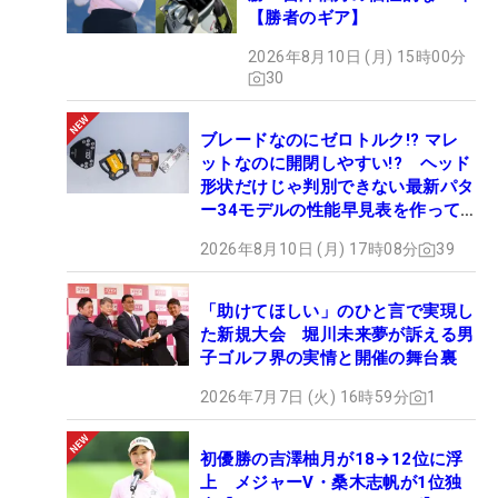
【勝者のギア】
2026年8月10日 (月) 15時00分
30
ブレードなのにゼロトルク!? マレ
ットなのに開閉しやすい!? ヘッド
形状だけじゃ判別できない最新パタ
ー34モデルの性能早見表を作って
みた #ギアカタログ2026
2026年8月10日 (月) 17時08分
39
「助けてほしい」のひと言で実現し
た新規大会 堀川未来夢が訴える男
子ゴルフ界の実情と開催の舞台裏
2026年7月7日 (火) 16時59分
1
初優勝の吉澤柚月が18→12位に浮
上 メジャーV・桑木志帆が1位独