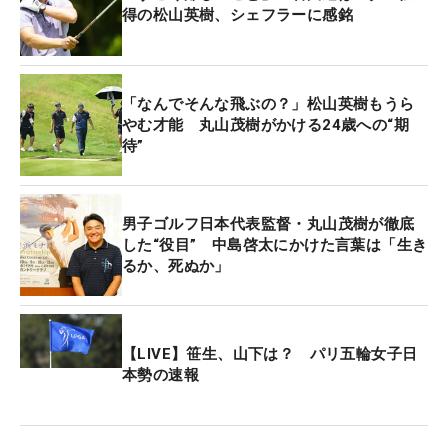
得の松山英樹、シェフラーに感銘
「なんでそんな飛ぶの？」松山英樹もうら
やむ才能 丸山茂樹がかける24歳への“期
待”
男子ゴルフ日本代表監督・丸山茂樹が徹底
した“役目” 中島啓太にかけた言葉は「生き
るか、死ぬか」
【LIVE】笹生、山下は？ パリ五輪女子日
本勢の速報