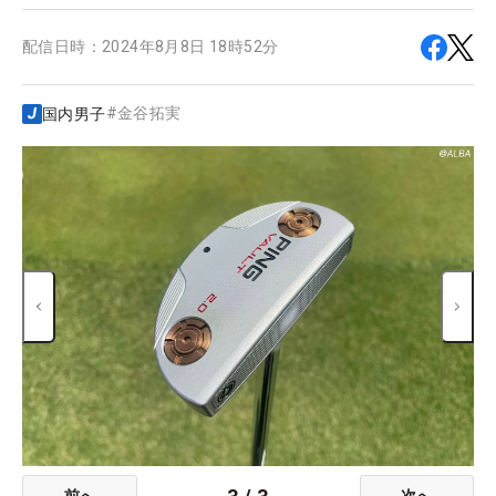
配信日時：
2024年8月8日 18時52分
#
金谷拓実
国内男子
前へ
次へ