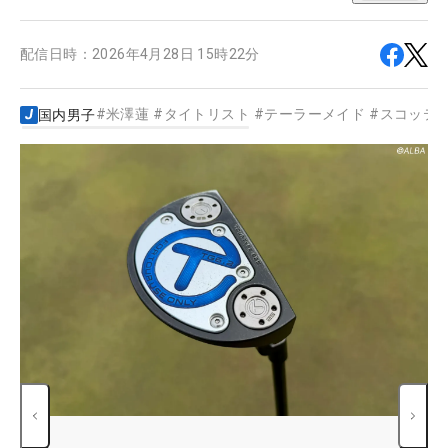
配信日時：
2026年4月28日 15時22分
#
米澤蓮
#
タイトリスト
#
テーラーメイド
#
スコッテ
国内男子