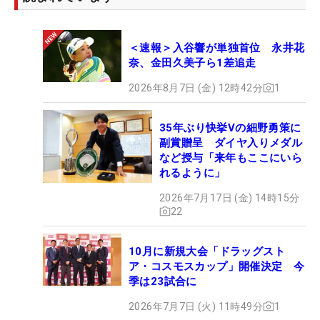
＜速報＞入谷響が単独首位 永井花
奈、金田久美子ら1差追走
2026年8月7日 (金) 12時42分
1
35年ぶり快挙Vの細野勇策に
副賞贈呈 ダイヤ入りメダル
など授与「来年もここにいら
れるように」
2026年7月17日 (金) 14時15分
22
10月に新規大会「ドラッグスト
ア・コスモスカップ」開催決定 今
季は23試合に
2026年7月7日 (火) 11時49分
1