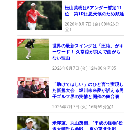
松山英樹は5アンダー暫定11
位 第1Rは悪天候のため順延
2026年8月7日 (金) 08時26分
1
世界の最新スイングは「圧縮」がキ
ーワード！ 久常涼が飛んで曲がら
ない理由
2026年8月7日 (金) 12時00分
35
「助けてほしい」のひと言で実現し
た新規大会 堀川未来夢が訴える男
子ゴルフ界の実情と開催の舞台裏
2026年7月7日 (火) 16時59分
1
米澤蓮、丸山茂樹、“平成の怪物”松
坂大輔氏ら参戦 夏の東北決戦