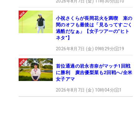
2026年8月7日 (金) 11時30分
10
小祝さくらが長岡花火を満喫 束の
間のオフも最後は「見るってすごく
過酷だなぁ」【女子ツアーの“ヒト
ネタ”】
2026年8月7日 (金) 09時29分
19
首位通過の岩永杏奈がマッチ1回戦
に勝利 廣吉優梨菜も2回戦へ/全米
女子アマ
2026年8月7日 (金) 10時04分
1