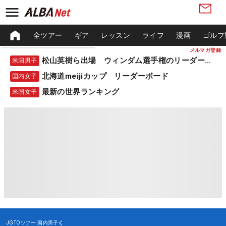
全ツアー
ギア
レッスン
ライフ
漫画
ゴルフ
メルマガ登録
松山英樹ら出場 ウィンダム選手権のリーダーボード
米国男子
北海道meijiカップ リーダーボード
国内女子
最新の世界ランキング
米国女子
JGTOツアー
国内男子