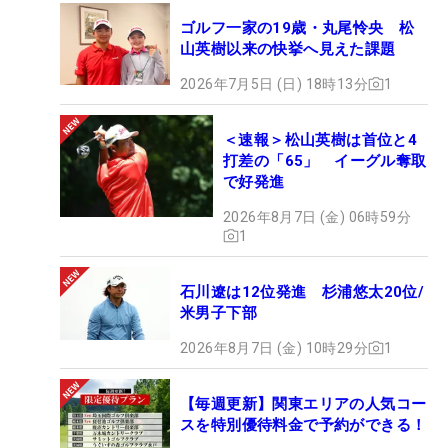
ゴルフ一家の19歳・丸尾怜央 松
山英樹以来の快挙へ見えた課題
2026年7月5日 (日) 18時13分
1
＜速報＞松山英樹は首位と4
打差の「65」 イーグル奪取
で好発進
2026年8月7日 (金) 06時59分
1
石川遼は12位発進 杉浦悠太20位/
米男子下部
2026年8月7日 (金) 10時29分
1
【毎週更新】関東エリアの人気コー
スを特別優待料金で予約ができる！