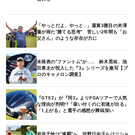
「やっとだよ、やっと…」通算3勝目の米澤
蓮が得た“勝てる思考” 苦しい2年間も「お
父さん」のような存在が力に
未発表の“ファントム”か…… 鈴木晃祐、池
田勇太が投入した『3』シリーズを激写【プ
ロのキャメロン調査】
『GTS2』が『同3』よりPGAツアーで人気
な理由が判明!?「吸い付くのに初速が出る」
「1上がる」と選手の感想が興味深い
岩井千怜は“連覇”へ、渋野日向子らはリシャ