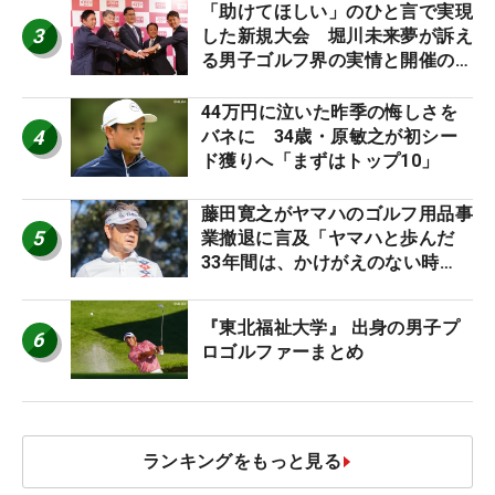
「助けてほしい」のひと言で実現
3
した新規大会 堀川未来夢が訴え
る男子ゴルフ界の実情と開催の舞
台裏
44万円に泣いた昨季の悔しさを
4
バネに 34歳・原敏之が初シー
ド獲りへ「まずはトップ10」
藤田寛之がヤマハのゴルフ用品事
5
業撤退に言及「ヤマハと歩んだ
33年間は、かけがえのない時
間」
『東北福祉大学』 出身の男子プ
6
ロゴルファーまとめ
ランキングをもっと見る