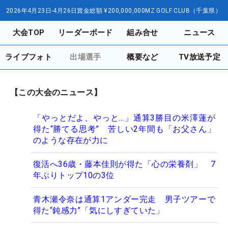
2026年4月23日-4月26日
賞金総額
¥200,000,000
MZ GOLF CLUB（千葉県）
大会TOP
リーダーボード
組み合せ
ニュース
ライブフォト
出場選手
概要など
TV放送予定
【この大会のニュース】
「やっとだよ、やっと…」通算3勝目の米澤蓮が
得た“勝てる思考” 苦しい2年間も「お父さん」
のような存在が力に
復活へ36歳・藤本佳則が得た「心の栄養剤」 7
年ぶりトップ10の3位
青木瀬令奈は通算1アンダー完走 男子ツアーで
得た“鈍感力”「気にしすぎていた」