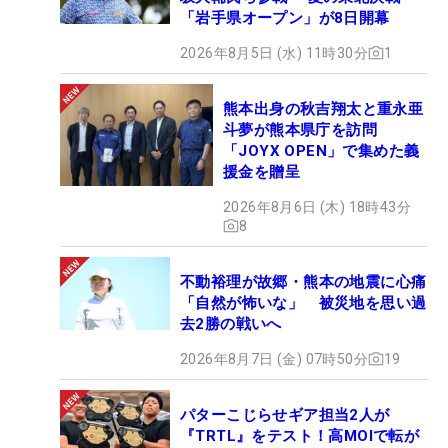
「岩手県オープン」が8日開幕
2026年8月5日 (水) 11時30分
1
熊本出身の秋吉翔太と重永亜
斗夢が熊本県庁を訪問
「JOYX OPEN」で集めた義
援金を贈呈
2026年8月6日 (木) 18時43分
8
不動裕理が故郷・熊本の地震に心痛
「自然が怖いな」 被災地を思い過
去2勝の戦いへ
2026年8月7日 (金) 07時50分
19
パターこじらせギア担当2人が
『TRTL』をテスト！高MOIで転が