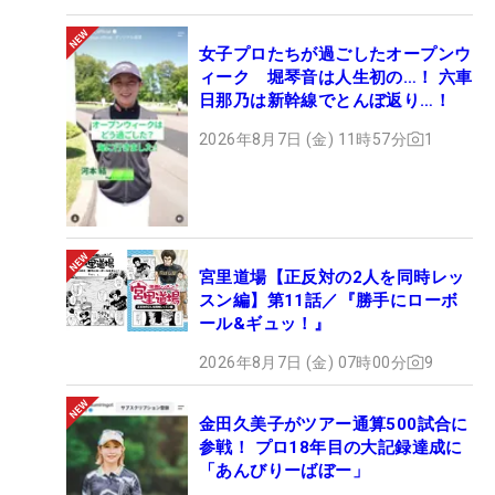
女子プロたちが過ごしたオープンウ
ィーク 堀琴音は人生初の…！ 六車
日那乃は新幹線でとんぼ返り…！
2026年8月7日 (金) 11時57分
1
宮里道場【正反対の2人を同時レッ
スン編】第11話／『勝手にローボ
ール&ギュッ！』
2026年8月7日 (金) 07時00分
9
金田久美子がツアー通算500試合に
参戦！ プロ18年目の大記録達成に
「あんびりーばぼー」