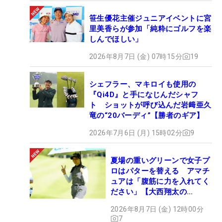
笹生優花主催ジュニアイベントに宮
里美香らが参加「純粋にゴルフを楽
しんでほしい」
2026年8月7日 (金) 07時15分
19
シェフラー、マキロイも使用の
『Qi4D』と手になじんだシャフ
ト ショットが呼び込んだ岩﨑亜久
竜の“20バーディ”【勝者のギア】
2026年7月6日 (月) 15時02分
9
夏場の重いグリーンで女子プ
ロはパターを替える アマチ
ュアは「腹筋に力を入れてく
ださい」【大西翔太の
HOTSHOT】
2026年8月7日 (金) 12時00分
7