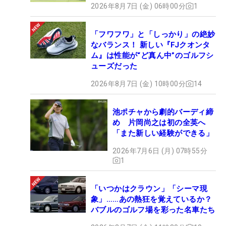
2026年8月7日 (金) 06時00分
1
「フワフワ」と「しっかり」の絶妙
なバランス！ 新しい『FJクオンタ
ム』は性能が“ど真ん中”のゴルフシ
ューズだった
2026年8月7日 (金) 10時00分
14
池ポチャから劇的バーディ締
め 片岡尚之は初の全英へ
「また新しい経験ができる」
2026年7月6日 (月) 07時55分
1
「いつかはクラウン」「シーマ現
象」……あの熱狂を覚えているか？
バブルのゴルフ場を彩った名車たち