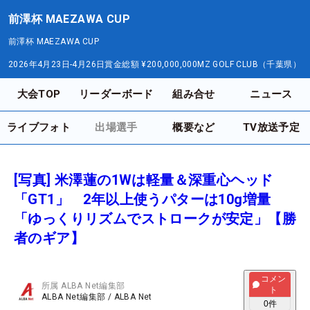
前澤杯 MAEZAWA CUP
前澤杯 MAEZAWA CUP
2026年4月23日-4月26日
賞金総額
¥200,000,000
MZ GOLF CLUB（千葉県）
大会TOP
リーダーボード
組み合せ
ニュース
ライブフォト
出場選手
概要など
TV放送予定
[写真] 米澤蓮の1Wは軽量＆深重心ヘッド
「GT1」 2年以上使うパターは10g増量
「ゆっくりリズムでストロークが安定」【勝
者のギア】
コメン
所属
ALBA Net編集部
ト
ALBA Net編集部
/
ALBA Net
0
件