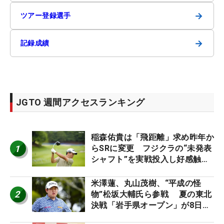
→
ツアー登録選手
→
記録成績
JGTO 週間アクセスランキング
稲森佑貴は「飛距離」求め昨年か
1
らSRに変更 フジクラの“未発表
シャフト”を実戦投入し好感触
「つかまえにいける」【男子ツア
ーのヒトネタ！】
米澤蓮、丸山茂樹、“平成の怪
2
物”松坂大輔氏ら参戦 夏の東北
決戦「岩手県オープン」が8日開
幕