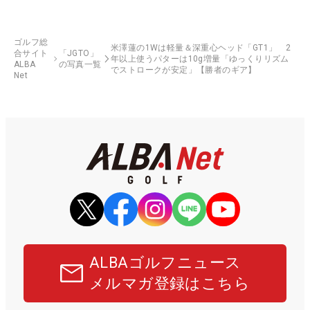
ゴルフ総
米澤蓮の1Wは軽量＆深重心ヘッド「GT1」 2
合サイト
「JGTO」
年以上使うパターは10g増量「ゆっくりリズム
ALBA
の写真一覧
でストロークが安定」【勝者のギア】
Net
ALBAゴルフニュース
メルマガ登録はこちら