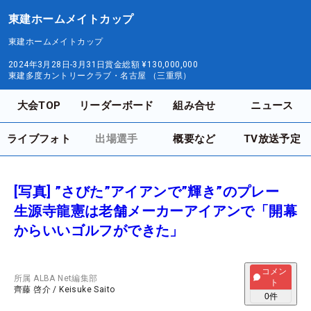
東建ホームメイトカップ
東建ホームメイトカップ
2024年3月28日-3月31日
賞金総額
¥130,000,000
東建多度カントリークラブ・名古屋 （三重県）
大会TOP
リーダーボード
組み合せ
ニュース
ライブフォト
出場選手
概要など
TV放送予定
[写真] ”さびた”アイアンで”輝き”のプレー
生源寺龍憲は老舗メーカーアイアンで「開幕
からいいゴルフができた」
コメン
所属
ALBA Net編集部
ト
齊藤 啓介
/
Keisuke Saito
0
件