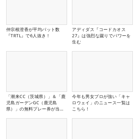
仲宗根澄香が平均パット数
アディダス『コードカオス
『TRTL』で6人抜き！
27』は強烈な蹴りでパワーを
生む
「潮来CC（茨城県）」＆「鹿
今年も男女プロが強い「キャ
児島ガーデンGC（鹿児島
ロウェイ」のニュース一覧は
県）」の無料プレー券が当た
こちら！
る！！