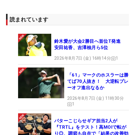
読まれています
鈴木愛が大会2勝目へ首位T発進
安田祐香、吉澤柚月ら5位
2026年8月7日 (金) 16時14分
1
「61」マークのホスラーは勝
てば70人抜き！ 大逆転プレ
ーオフ進出なるか
2026年8月7日 (金) 11時30分
1
パターこじらせギア担当2人が
『TRTL』をテスト！高MOIで転が
り◎、調節も自在で「結果の改善効