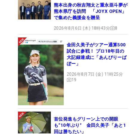
熊本出身の秋吉翔太と重永亜斗夢が
熊本県庁を訪問 「JOYX OPEN」
で集めた義援金を贈呈
2026年8月6日 (木) 18時43分
8
金田久美子がツアー通算500
試合に参戦！ プロ18年目の
大記録達成に「あんびりーば
ぼー」
2026年8月7日 (金) 11時25分
19
首位発進もグリーン上での開眼
も“10年ぶり” 金田久美子「あと1
回は勝ちたい」