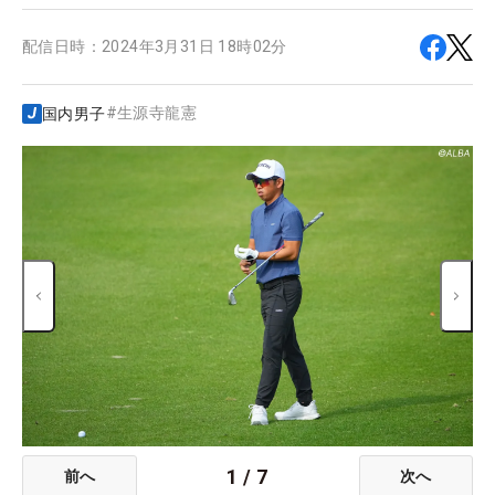
配信日時：
2024年3月31日 18時02分
#
生源寺龍憲
国内男子
1
/
7
前へ
次へ