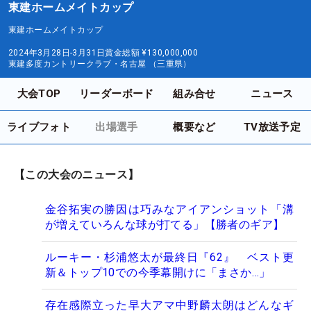
東建ホームメイトカップ
東建ホームメイトカップ
2024年3月28日-3月31日
賞金総額
¥130,000,000
東建多度カントリークラブ・名古屋 （三重県）
大会TOP
リーダーボード
組み合せ
ニュース
ライブフォト
出場選手
概要など
TV放送予定
【この大会のニュース】
金谷拓実の勝因は巧みなアイアンショット「溝
が増えていろんな球が打てる」【勝者のギア】
ルーキー・杉浦悠太が最終日『62』 ベスト更
新＆トップ10での今季幕開けに「まさか…」
存在感際立った早大アマ中野麟太朗はどんなギ