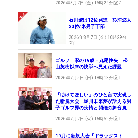
2026年8月7日 (金) 15時29分
7
石川遼は12位発進 杉浦悠太
20位/米男子下部
2026年8月7日 (金) 10時29分
1
ゴルフ一家の19歳・丸尾怜央 松
山英樹以来の快挙へ見えた課題
2026年7月5日 (日) 18時13分
1
「助けてほしい」のひと言で実現し
た新規大会 堀川未来夢が訴える男
子ゴルフ界の実情と開催の舞台裏
2026年7月7日 (火) 16時59分
1
10月に新規大会「ドラッグスト