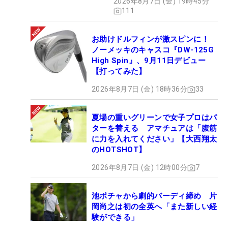
2026年8月7日 (金) 19時45分
111
お助けドルフィンが激スピンに！
ノーメッキのキャスコ『DW-125G
High Spin』、9月11日デビュー
【打ってみた】
2026年8月7日 (金) 18時36分
33
夏場の重いグリーンで女子プロはパ
ターを替える アマチュアは「腹筋
に力を入れてください」【大西翔太
のHOTSHOT】
2026年8月7日 (金) 12時00分
7
池ポチャから劇的バーディ締め 片
岡尚之は初の全英へ「また新しい経
験ができる」