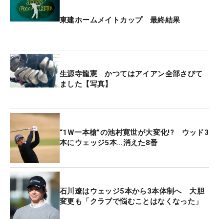
東建ホームメイトカップ 最終結果
生源寺龍憲 かつてはアイアン全部さびて
ました【写真】
“1W一本槍”の池村寛世が大変化!? ウッド3
本にウェッジ5本…消えた8番
石川遼はウェッジ5本から3本体制へ 大胆
変更も「クラブで悩むことはなくなった」