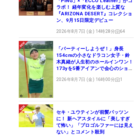
「PING」×「ECCO Leather」がコ
ラボ！ 経年変化を楽しむ上質な
『ARIZONA DESERT』コレクショ
ン、9月15日限定デビュー
2026年8月7日 (金) 14時28分
64
「パーティーしようぜ！」身長
154cmの小さなドラコン女子・鈴
木真緒が人生初のホールインワン！
173yを5番アイアンで会心のショッ
ト
2026年8月7日 (金) 16時00分
1
セキ・ユウティンが前髪パッツン
に！ 新ヘアスタイルに「美しすぎ
て怖い」「プロゴルファーには見え
ない」とコメント殺到