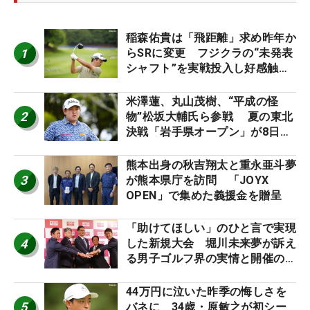
稲森佑貴は「飛距離」求め昨年か
1
らSRに変更 フジクラの“未発表
シャフト”を実戦投入し好感触
「つかまえにいける」【男子ツア
ーのヒトネタ！】
米澤蓮、丸山茂樹、“平成の怪
2
物”松坂大輔氏ら参戦 夏の東北
決戦「岩手県オープン」が8日開
幕
熊本出身の秋吉翔太と重永亜斗夢
3
が熊本県庁を訪問 「JOYX
OPEN」で集めた義援金を贈呈
「助けてほしい」のひと言で実現
4
した新規大会 堀川未来夢が訴え
る男子ゴルフ界の実情と開催の舞
台裏
44万円に泣いた昨季の悔しさを
5
バネに 34歳・原敏之が初シー