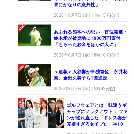
果にかなりの意外性」
2026年8月7日 (金) 11時15分
18
あふれる熊本への思い 首位発進・
鈴木愛が被災地に1000万円寄付
「もらったお金をほかの人に」
2026年8月7日 (金) 18時10分
19
＜速報＞入谷響が単独首位 永井花
奈、金田久美子ら1差追走
2026年8月7日 (金) 12時42分
1
ゴルフウェアとは一味違うギ
ャップにノックアウト！ ファ
ンが惚れ直した「ドレス姿が
完璧すぎる女子プロ」神10