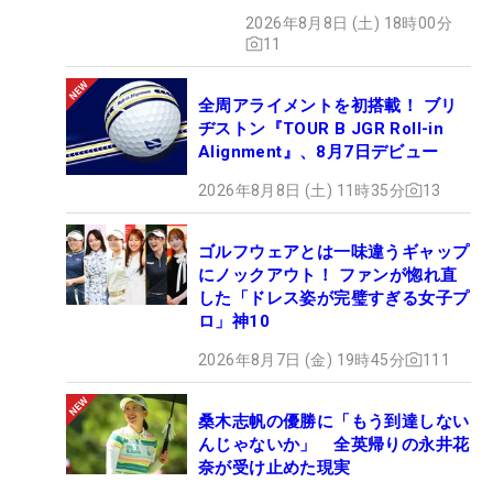
2026年8月8日 (土) 18時00分
11
全周アライメントを初搭載！ ブリ
ヂストン『TOUR B JGR Roll-in
Alignment』、8月7日デビュー
2026年8月8日 (土) 11時35分
13
ゴルフウェアとは一味違うギャップ
にノックアウト！ ファンが惚れ直
した「ドレス姿が完璧すぎる女子プ
ロ」神10
2026年8月7日 (金) 19時45分
111
桑木志帆の優勝に「もう到達しない
んじゃないか」 全英帰りの永井花
奈が受け止めた現実