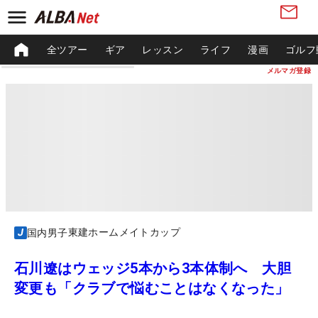
全ツアー
ギア
レッスン
ライフ
漫画
ゴルフ
メルマガ登録
東建ホームメイトカップ
国内男子
石川遼はウェッジ5本から3本体制へ 大胆
変更も「クラブで悩むことはなくなった」