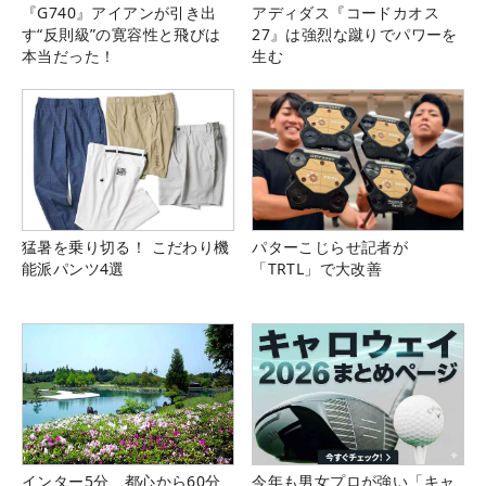
『G740』アイアンが引き出
アディダス『コードカオス
す“反則級”の寛容性と飛びは
27』は強烈な蹴りでパワーを
本当だった！
生む
猛暑を乗り切る！ こだわり機
パターこじらせ記者が
能派パンツ4選
「TRTL」で大改善
インター5分、都心から60分
今年も男女プロが強い「キャ