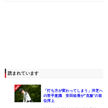
3W：パラダイム Ai スモーク MAX（ツアーAD TP
7X）
19°・23°：キャロウェイ APEX UW 2022年モデル
（ツアーAD UB それぞれ8X・9X）
5～PW：キャロウェイ APEX MB ツアーバージョン
（モーダス3 システム3 プロトタイプ）
50・54°：キャロウェイ JAWS RAW（モーダス3 シ
ステム3 プロトタイプ）
58°：キャロウェイ JAWS RAW（DG EXツアーイシ
ュー）
PT：オデッセイ ホワイトホット XG #7 H プロトタ
読まれています
イプ
「打ち方が変わってしまう」洋芝へ
の苦手意識 安田祐香が“克服”の首
位浮上