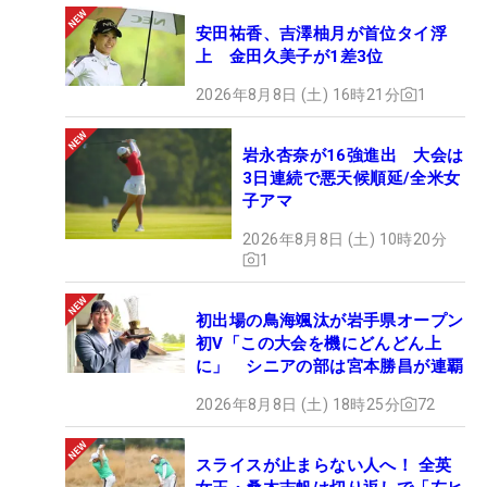
安田祐香、吉澤柚月が首位タイ浮
上 金田久美子が1差3位
2026年8月8日 (土) 16時21分
1
岩永杏奈が16強進出 大会は
3日連続で悪天候順延/全米女
子アマ
2026年8月8日 (土) 10時20分
1
初出場の鳥海颯汰が岩手県オープン
初V「この大会を機にどんどん上
に」 シニアの部は宮本勝昌が連覇
2026年8月8日 (土) 18時25分
72
スライスが止まらない人へ！ 全英