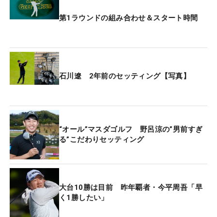
その下の番手を見るとウェッジのロフトピッチも大
第1ラウンドの組み合わせ＆スタート時間
きく変わっており、50度、54度、58度と3本体制と
なった。その意図を石川に聞いてみると「生まれな
がらじゃないですけど、58度、ずっと1本でやって
きていたので、ランニングアプローチの距離感を58
石川遼 2年前のセッティング【写真】
度でどうしても出したかったんですよね」。ここ3
年ほどは入れていなかったが、それ以前は58度を多
用していた。その感覚で再びゴルフをしようと”原点
回帰”したというわけだ。
“オール”マスダゴルフ 野呂涼の”男前すぎ
る”こだわりセッティング
さらに「ショートサイドのバンカーとかのために62
度を入れたんですけど、 62度っていうのはやっぱそ
こでしか生きてこなくて、フルショットでもいまい
ち使えてなくて…」とセッティングを見直す機会も
大台10勝は目前 昨年覇者・今平周吾「早
く1勝したい」
多くなっていた。