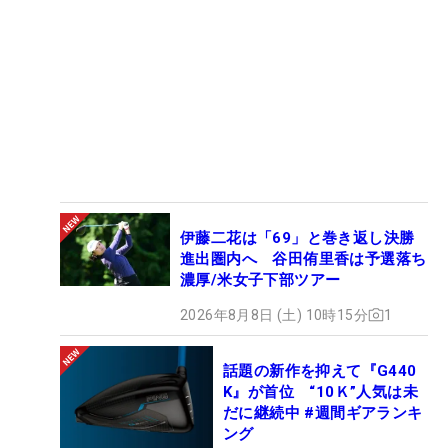
伊藤二花は「69」と巻き返し決勝
進出圏内へ 谷田侑里香は予選落ち
濃厚/米女子下部ツアー
2026年8月8日 (土) 10時15分
1
話題の新作を抑えて『G440
K』が首位 “10Ｋ”人気は未
だに継続中 #週間ギアランキ
ング