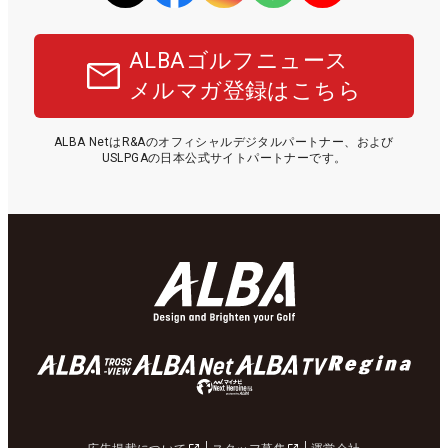
ALBAゴルフニュース
メルマガ登録はこちら
ALBA NetはR&Aのオフィシャルデジタルパートナー、および
USLPGAの日本公式サイトパートナーです。