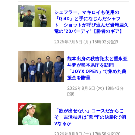
シェフラー、マキロイも使用の
『Qi4D』と手になじんだシャフ
ト ショットが呼び込んだ岩﨑亜久
竜の“20バーディ”【勝者のギア】
2026年7月6日 (月) 15時02分
9
熊本出身の秋吉翔太と重永亜
斗夢が熊本県庁を訪問
「JOYX OPEN」で集めた義
援金を贈呈
2026年8月6日 (木) 18時43分
8
「欲が出せない」コースだからこ
そ 吉澤柚月は“鬼門”の決勝Rで初
Vなるか
2026年8月8日 (土) 17時58分
20