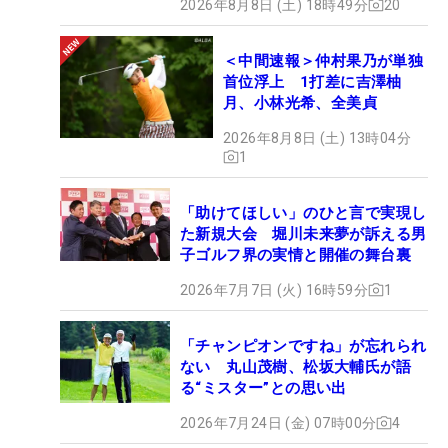
2026年8月8日 (土) 18時49分
20
＜中間速報＞仲村果乃が単独
首位浮上 1打差に吉澤柚
月、小林光希、全美貞
2026年8月8日 (土) 13時04分
1
「助けてほしい」のひと言で実現し
た新規大会 堀川未来夢が訴える男
子ゴルフ界の実情と開催の舞台裏
2026年7月7日 (火) 16時59分
1
「チャンピオンですね」が忘れられ
ない 丸山茂樹、松坂大輔氏が語
る“ミスター”との思い出
2026年7月24日 (金) 07時00分
4