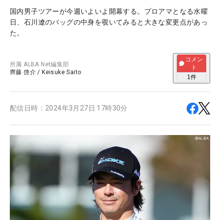
国内男子ツアーが今週いよいよ開幕する。プロアマとなる水曜
日、石川遼のバッグの中身を覗いてみると大きな変更点があっ
た。
コメン
所属
ALBA Net編集部
ト
齊藤 啓介
/
Keisuke Saito
1
件
配信日時：
2024年3月27日 17時30分