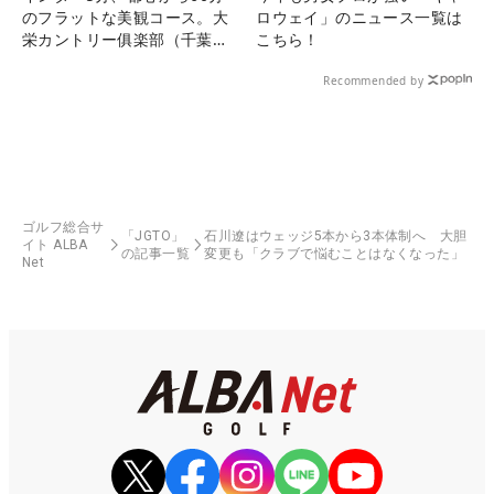
のフラットな美観コース。大
ロウェイ」のニュース一覧は
栄カントリー俱楽部（千葉
こちら！
県）
Recommended by
ゴルフ総合サ
「JGTO」
石川遼はウェッジ5本から3本体制へ 大胆
イト ALBA
の記事一覧
変更も「クラブで悩むことはなくなった」
Net