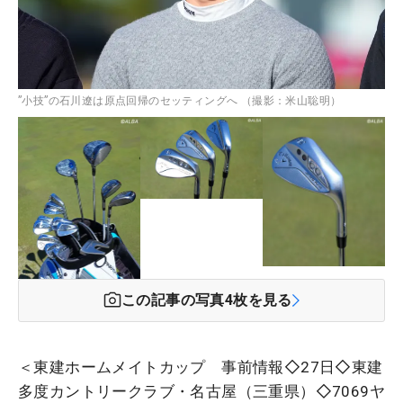
”小技”の石川遼は原点回帰のセッティングへ （撮影：米山聡明）
この記事の写真
4
枚を見る
＜東建ホームメイトカップ 事前情報◇27日◇東建
多度カントリークラブ・名古屋（三重県）◇7069ヤ