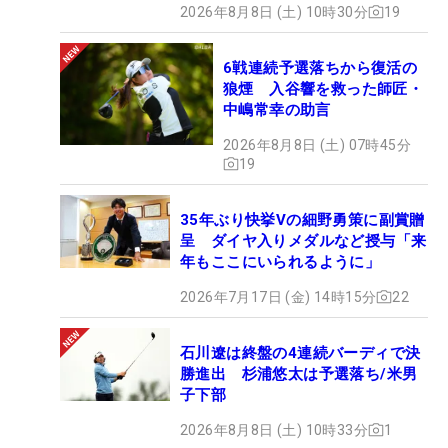
2026年8月8日 (土) 10時30分
19
6戦連続予選落ちから復活の
狼煙 入谷響を救った師匠・
中嶋常幸の助言
2026年8月8日 (土) 07時45分
19
35年ぶり快挙Vの細野勇策に副賞贈
呈 ダイヤ入りメダルなど授与「来
年もここにいられるように」
2026年7月17日 (金) 14時15分
22
石川遼は終盤の4連続バーディで決
勝進出 杉浦悠太は予選落ち/米男
子下部
2026年8月8日 (土) 10時33分
1