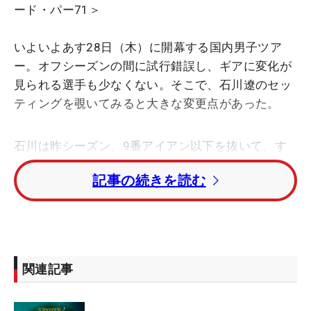
ード・パー71＞
いよいよあす28日（木）に開幕する国内男子ツア
ー。オフシーズンの間に試行錯誤し、ギアに変化が
見られる選手も少なくない。そこで、石川遼のセッ
ティングを覗いてみると大きな変更点があった。
石川は昨シーズン、9番アイアン以下を抜いて、す
べてウェッジにするというセッティングで、43度、
記事の続きを読む
48度、52度、57度、62度とウェッジ5本体制で戦っ
ていた。しかし「9番アイアンの代わりにウェッジ
で打つと飛んだり、飛ばなかったりしてしまう。そ
れを安定させるためにセットの9番を入れて、その
流れでピッチングウェッジも入れた」（キャロウェ
関連記事
イツアー担当）。より安定性を求めて、9番とピッ
チングウェッジをセットのアイアンにした。