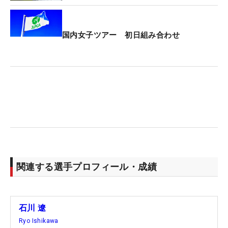
そして58度を軸としてロフトピッチを逆算してい
き、4度刻みの50度、54度、58度の3本に落ち着い
た。その結果「去年は62度、57度、52度の3本持っ
国内女子ツアー 初日組み合わせ
て、どうしようかってやってたんですけど、今はも
うクラブで悩むことはなくなってきた」と”基本は
58度”の考えでアプローチがシンプルになった。
現在、「自分の中でアプローチもざっくり言うと3
種類。低、中、高弾道っていうのを練習してきてい
る」とかつての58度の感覚を取り戻すべく調整を重
ねている。なお、ドライバーと3ウッドも新モデル
となる『パラダイム Aiスモーク』シリーズに変更さ
関連する選手プロフィール・成績
れている。（文・齊藤啓介）
【石川遼 クラブセッティング】
石川 遼
1W：パラダイム Aiスモーク トリプルダイヤモンド
Ryo Ishikawa
（ツアーAD TP 60S)