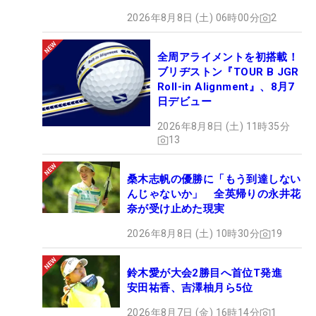
2026年8月8日 (土) 06時00分
2
全周アライメントを初搭載！
ブリヂストン『TOUR B JGR
Roll-in Alignment』、8月7
日デビュー
2026年8月8日 (土) 11時35分
13
桑木志帆の優勝に「もう到達しない
んじゃないか」 全英帰りの永井花
奈が受け止めた現実
2026年8月8日 (土) 10時30分
19
鈴木愛が大会2勝目へ首位T発進
安田祐香、吉澤柚月ら5位
2026年8月7日 (金) 16時14分
1