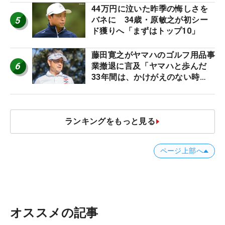
44万円に泣いた昨季の悔しさを
5
バネに 34歳・原敏之が初シー
ド獲りへ「まずはトップ10」
藤田寛之がヤマハのゴルフ用品事
6
業撤退に言及「ヤマハと歩んだ
33年間は、かけがえのない時
間」
ランキングをもっと見る
ページ上部へ
オススメの記事