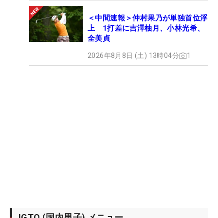
＜中間速報＞仲村果乃が単独首位浮
上 1打差に吉澤柚月、小林光希、
全美貞
2026年8月8日 (土) 13時04分
1
JGTO (国内男子) メニュー