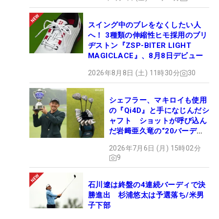
スイング中のブレをなくしたい人
へ！ 3種類の伸縮性ヒモ採用のブリ
ヂストン『ZSP-BITER LIGHT
MAGICLACE』、8月8日デビュー
2026年8月8日 (土) 11時30分
30
シェフラー、マキロイも使用
の『Qi4D』と手になじんだシ
ャフト ショットが呼び込ん
だ岩﨑亜久竜の“20バーデ
ィ”【勝者のギア】
2026年7月6日 (月) 15時02分
9
石川遼は終盤の4連続バーディで決
勝進出 杉浦悠太は予選落ち/米男
子下部