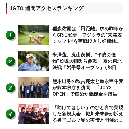
JGTO 週間アクセスランキング
稲森佑貴は「飛距離」求め昨年か
1
らSRに変更 フジクラの“未発表
シャフト”を実戦投入し好感触
「つかまえにいける」【男子ツア
ーのヒトネタ！】
米澤蓮、丸山茂樹、“平成の怪
2
物”松坂大輔氏ら参戦 夏の東北
決戦「岩手県オープン」が8日開
幕
熊本出身の秋吉翔太と重永亜斗夢
3
が熊本県庁を訪問 「JOYX
OPEN」で集めた義援金を贈呈
「助けてほしい」のひと言で実現
4
した新規大会 堀川未来夢が訴え
る男子ゴルフ界の実情と開催の舞
台裏