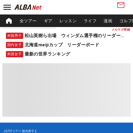
全ツアー
ギア
レッスン
ライフ
漫画
ゴルフ
メルマガ登録
松山英樹ら出場 ウィンダム選手権のリーダーボード
米国男子
北海道meijiカップ リーダーボード
国内女子
最新の世界ランキング
米国女子
JGTOツアー
国内男子