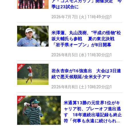
ア・コスモスカップ」開催決定 今
季は23試合に
2026年7月7日 (火) 11時49分
1
米澤蓮、丸山茂樹、“平成の怪物”松
坂大輔氏ら参戦 夏の東北決戦
「岩手県オープン」が8日開幕
2026年8月5日 (水) 11時30分
1
岩永杏奈が16強進出 大会は3日連
続で悪天候順延/全米女子アマ
2026年8月8日 (土) 10時20分
1
米通算13勝の元世界1位がキ
ャリア初、プレーオフ進出逃
す 18年連続出場記録も終止
符「何事も永遠に続けられな
い」