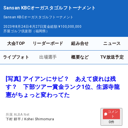
Sansan KBCオーガスタゴルフトーナメント
Sansan KBCオーガスタゴルフトーナメント
2023年8月24日-8月27日
賞金総額
¥100,000,000
芥屋ゴルフ倶楽部（福岡県）
大会TOP
リーダーボード
組み合せ
ニュース
ライブフォト
出場選手
概要など
TV放送予定
[写真] アイアンにサビ？ あえて疲れは残
す？ 下部ツアー賞金ランク1位、生源寺龍
憲がちょっと変わってた
コメン
所属
ALBA Net
ト
下村 耕平
/
Kohei Shimomura
0
件