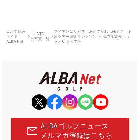
ゴルフ総合
アイアンにサビ？ あえて疲れは残す？ 下
「JGTO」
サイト
部ツアー賞金ランク1位、生源寺龍憲がちょ
の写真一覧
ALBA Net
っと変わってた
ALBAゴルフニュース
メルマガ登録はこちら