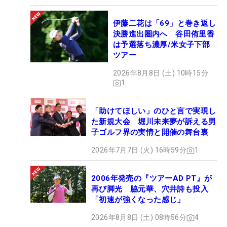
伊藤二花は「69」と巻き返し
決勝進出圏内へ 谷田侑里香
は予選落ち濃厚/米女子下部
ツアー
2026年8月8日 (土) 10時15分
1
「助けてほしい」のひと言で実現し
た新規大会 堀川未来夢が訴える男
子ゴルフ界の実情と開催の舞台裏
2026年7月7日 (火) 16時59分
1
2006年発売の『ツアーAD PT』が
再び脚光 脇元華、穴井詩も投入
「初速が強くなった感じ」
2026年8月8日 (土) 08時56分
4