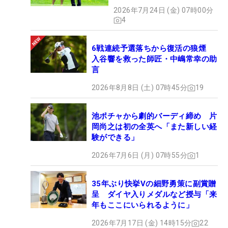
2026年7月24日 (金) 07時00分
4
6戦連続予選落ちから復活の狼煙
入谷響を救った師匠・中嶋常幸の助
言
2026年8月8日 (土) 07時45分
19
池ポチャから劇的バーディ締め 片
岡尚之は初の全英へ「また新しい経
験ができる」
2026年7月6日 (月) 07時55分
1
35年ぶり快挙Vの細野勇策に副賞贈
呈 ダイヤ入りメダルなど授与「来
年もここにいられるように」
2026年7月17日 (金) 14時15分
22