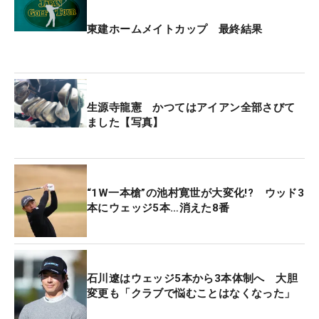
東建ホームメイトカップ 最終結果
生源寺龍憲 かつてはアイアン全部さびて
ました【写真】
“1W一本槍”の池村寛世が大変化!? ウッド3
本にウェッジ5本…消えた8番
石川遼はウェッジ5本から3本体制へ 大胆
変更も「クラブで悩むことはなくなった」