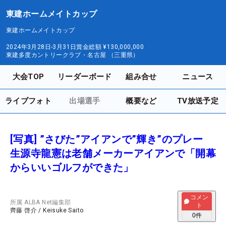
東建ホームメイトカップ
東建ホームメイトカップ
2024年3月28日-3月31日
賞金総額
¥130,000,000
東建多度カントリークラブ・名古屋 （三重県）
大会TOP
リーダーボード
組み合せ
ニュース
ライブフォト
出場選手
概要など
TV放送予定
[写真] ”さびた”アイアンで”輝き”のプレー
生源寺龍憲は老舗メーカーアイアンで「開幕
からいいゴルフができた」
コメン
所属
ALBA Net編集部
ト
齊藤 啓介
/
Keisuke Saito
0
件