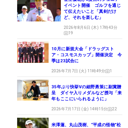
イベント開催 ゴルフを通じ
て伝えたいこと「真剣だけ
ど、それを楽しむ」
2026年8月6日 (木) 17時43分
19
10月に新規大会「ドラッグスト
ア・コスモスカップ」開催決定 今
季は23試合に
2026年7月7日 (火) 11時49分
1
35年ぶり快挙Vの細野勇策に副賞贈
呈 ダイヤ入りメダルなど授与「来
年もここにいられるように」
2026年7月17日 (金) 14時15分
22
米澤蓮、丸山茂樹、“平成の怪物”松