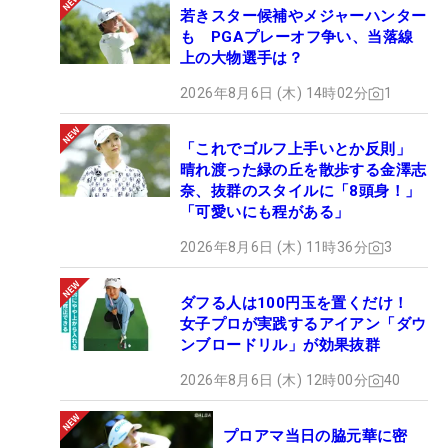
若きスター候補やメジャーハンター
も PGAプレーオフ争い、当落線
上の大物選手は？
2026年8月6日 (木) 14時02分
1
「これでゴルフ上手いとか反則」
晴れ渡った緑の丘を散歩する金澤志
奈、抜群のスタイルに「8頭身！」
「可愛いにも程がある」
2026年8月6日 (木) 11時36分
3
ダフる人は100円玉を置くだけ！
女子プロが実践するアイアン「ダウ
ンブロードリル」が効果抜群
2026年8月6日 (木) 12時00分
40
プロアマ当日の脇元華に密