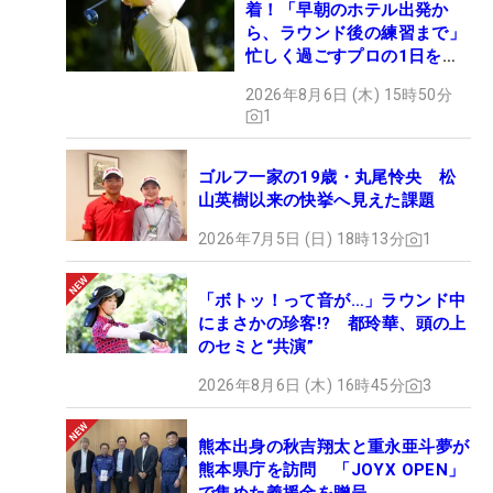
着！「早朝のホテル出発か
ら、ラウンド後の練習まで」
忙しく過ごすプロの1日を公
開
2026年8月6日 (木) 15時50分
1
ゴルフ一家の19歳・丸尾怜央 松
山英樹以来の快挙へ見えた課題
2026年7月5日 (日) 18時13分
1
「ボトッ！って音が…」ラウンド中
にまさかの珍客!? 都玲華、頭の上
のセミと“共演”
2026年8月6日 (木) 16時45分
3
熊本出身の秋吉翔太と重永亜斗夢が
熊本県庁を訪問 「JOYX OPEN」