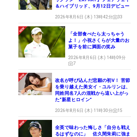
＆ハイブリッド、9月12日デビュー
2026年8月6日 (木) 13時42分
33
「全部食べたら太っちゃう
よ！」小祝さくらが大量のお
菓子を前に満面の笑み
2026年8月6日 (木) 14時09分
7
改名が呼び込んだ悲願の初V！ 苦節
を乗り越えた美女イ・ユルリンは、
同姓同名7人の混戦から這い上がっ
た“新星ヒロイン”
2026年8月6日 (木) 11時30分
15
全英で味わった悔しさ「自分も戦え
るはずなのに」 佐久間朱莉に強ま