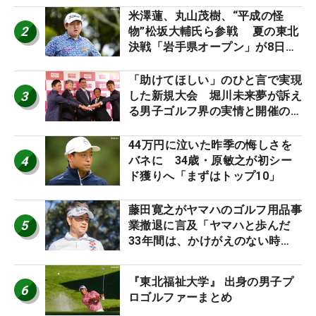
ーのヒトネタ！】
米澤蓮、丸山茂樹、“平成の怪
2
物”松坂大輔氏ら参戦 夏の東北
決戦「岩手県オープン」が8日開
幕
「助けてほしい」のひと言で実現
3
した新規大会 堀川未来夢が訴え
る男子ゴルフ界の実情と開催の舞
台裏
44万円に泣いた昨季の悔しさを
4
バネに 34歳・原敏之が初シー
ド獲りへ「まずはトップ10」
藤田寛之がヤマハのゴルフ用品事
5
業撤退に言及「ヤマハと歩んだ
33年間は、かけがえのない時
間」
『東北福祉大学』 出身の男子プ
6
ロゴルファーまとめ