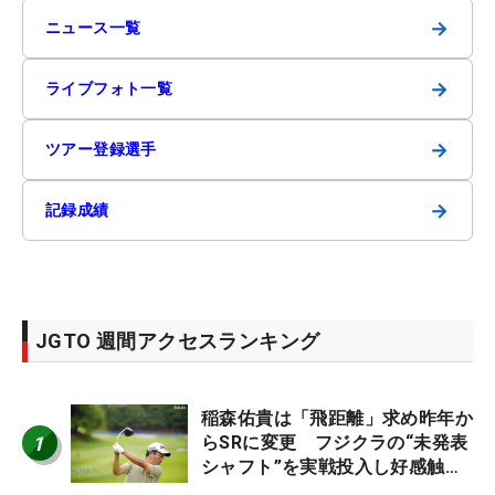
→
ニュース一覧
→
ライブフォト一覧
→
ツアー登録選手
→
記録成績
JGTO 週間アクセスランキング
稲森佑貴は「飛距離」求め昨年か
1
らSRに変更 フジクラの“未発表
シャフト”を実戦投入し好感触
「つかまえにいける」【男子ツア