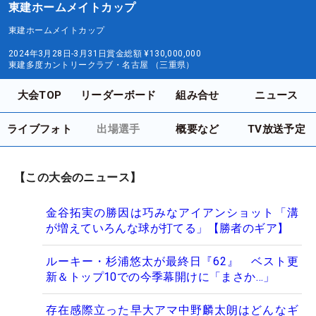
東建ホームメイトカップ
東建ホームメイトカップ
2024年3月28日-3月31日
賞金総額
¥130,000,000
東建多度カントリークラブ・名古屋 （三重県）
大会TOP
リーダーボード
組み合せ
ニュース
ライブフォト
出場選手
概要など
TV放送予定
【この大会のニュース】
金谷拓実の勝因は巧みなアイアンショット「溝
が増えていろんな球が打てる」【勝者のギア】
ルーキー・杉浦悠太が最終日『62』 ベスト更
新＆トップ10での今季幕開けに「まさか…」
存在感際立った早大アマ中野麟太朗はどんなギ