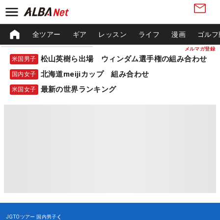
全ツアー
ギア
レッスン
ライフ
漫画
ゴルフ
メルマガ登録
松山英樹ら出場 ウィンダム選手権の組み合わせ
米国男子
北海道meijiカップ 組み合わせ
国内女子
最新の世界ランキング
米国女子
JGTOツアー
国内男子