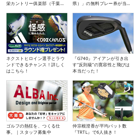
栄カントリー俱楽部（千葉
県）」の無料プレー券が当た
県）
る！！
ネクストヒロイン選手とラウ
『G740』アイアンが引き出
ンドできるチャンス！詳しく
す“反則級”の寛容性と飛びは
はこちら！
本当だった！
ゴルフの熱狂を、つくる仕
仲宗根澄香が平均パット数
事。｜スタッフ募集中
『TRTL』で6人抜き！