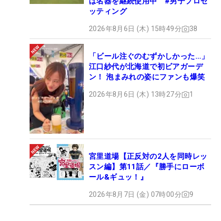
は名器を継続使用中 #男子プロセ
ッティング
2026年8月6日 (木) 15時49分
38
「ビール注ぐのむずかしかった…」
江口紗代が北海道で初ビアガーデ
ン！ 泡まみれの姿にファンも爆笑
2026年8月6日 (木) 13時27分
1
宮里道場【正反対の2人を同時レッ
スン編】第11話／『勝手にローボ
ール&ギュッ！』
2026年8月7日 (金) 07時00分
9