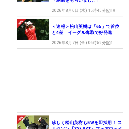
「刺激をもらいました」
2026年8月6日 (木) 15時45分
19
＜速報＞松山英樹は「65」で首位
と4差 イーグル奪取で好発進
2026年8月7日 (金) 06時59分
1
珍しく松山英樹も5Wを即採用！ ス
リクソン『ZXi RKT』フェアウェイ