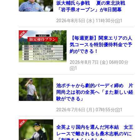
坂大輔氏ら参戦 夏の東北決戦
「岩手県オープン」が8日開幕
2026年8月5日 (水) 11時30分
1
【毎週更新】関東エリアの人
気コースを特別優待料金で予
約ができる！
2026年8月7日 (金) 06時00分
1
池ポチャから劇的バーディ締め 片
岡尚之は初の全英へ「また新しい経
験ができる」
2026年7月6日 (月) 07時55分
1
全英より国内を選んだ河本結 女王
レースで離されるも桑木志帆のVに