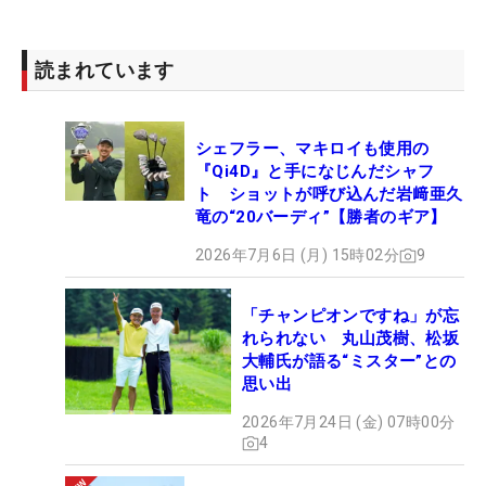
読まれています
シェフラー、マキロイも使用の
『Qi4D』と手になじんだシャフ
ト ショットが呼び込んだ岩﨑亜久
竜の“20バーディ”【勝者のギア】
2026年7月6日 (月) 15時02分
9
「チャンピオンですね」が忘
れられない 丸山茂樹、松坂
大輔氏が語る“ミスター”との
思い出
2026年7月24日 (金) 07時00分
4