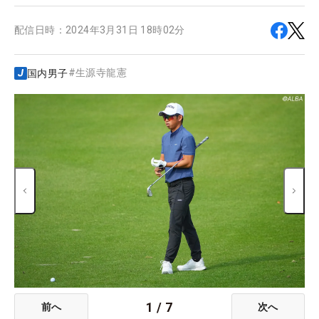
配信日時：
2024年3月31日 18時02分
#
生源寺龍憲
国内男子
1
/
7
前へ
次へ