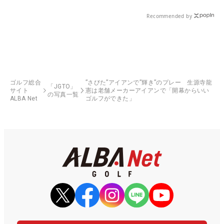
Recommended by
ゴルフ総合
”さびた”アイアンで”輝き”のプレー 生源寺龍
「JGTO」
サイト
憲は老舗メーカーアイアンで「開幕からいい
の写真一覧
ALBA Net
ゴルフができた」