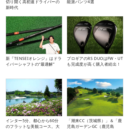
切り開く高初速ドライバーの
能派パンツ4選
新時代
新『TENSEIオレンジ』はドラ
プロギアのRS DUOはFW・UT
イバーシャフトの“最適解”
も完成度が高く購入者続出！
インター5分、都心から60分
「潮来CC（茨城県）」＆「鹿
のフラットな美観コース。大
児島ガーデンGC（鹿児島