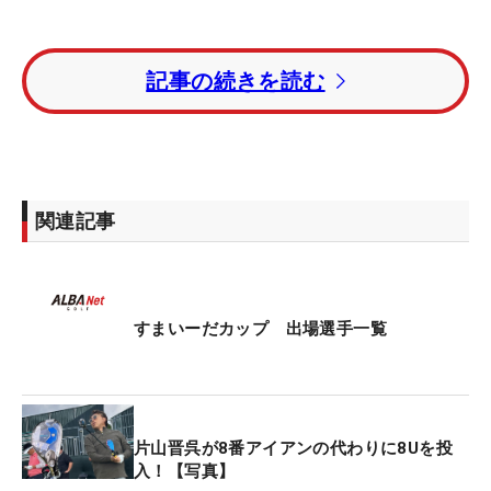
27日に帰国後、翌日には連覇がかかる「すまいーだ
記事の続きを読む
カップ」の会場に姿を見せ、パッティング練習を重
点的に行った。
「人生でプレーした中で、一番難しいコースだっ
た」。初の海外シニアメジャーで受けた衝撃は大き
関連記事
かった。「ティショットからカップに入れるまで、
すべてが難しい。ゴルフ場のレベルが想像の三段階
上をいっていた。素晴らしい」と、世界最高峰の舞
台に感嘆した様子だった。
すまいーだカップ 出場選手一覧
2001年「全米プロ」で4位タイ、2009年「マスター
ズ」でも2打差の4位という実績を残してきた片山。
それでも今回の難コースには、「これ以上プロが求
片山晋呉が8番アイアンの代わりに8Uを投
める難しさはないのでは」と語るほどだった。
入！【写真】