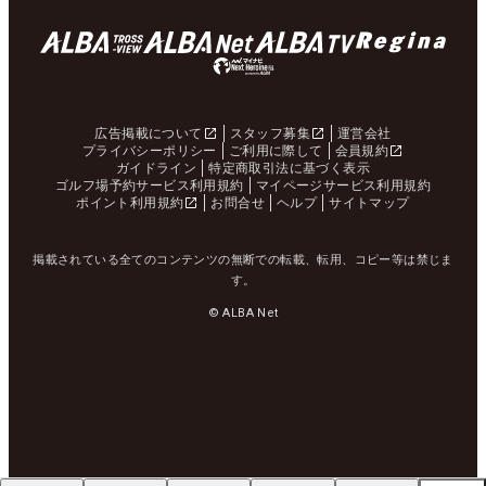
広告掲載について
スタッフ募集
運営会社
プライバシーポリシー
ご利用に際して
会員規約
ガイドライン
特定商取引法に基づく表示
ゴルフ場予約サービス利用規約
マイページサービス利用規約
ポイント利用規約
お問合せ
ヘルプ
サイトマップ
掲載されている全てのコンテンツの無断での転載、転用、コピー等は禁じま
す。
© ALBA Net