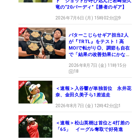
ト ショットが呼び込んだ岩﨑亜久
竜の“20バーディ”【勝者のギア】
2026年7月6日 (月) 15時02分
9
パターこじらせギア担当2人
が『TRTL』をテスト！高
MOIで転がり◎、調節も自在
で「結果の改善効果にかなり
の意外性」
2026年8月7日 (金) 11時15分
18
＜速報＞入谷響が単独首位 永井花
奈、金田久美子ら1差追走
2026年8月7日 (金) 12時42分
1
＜速報＞松山英樹は首位と4打差の
「65」 イーグル奪取で好発進