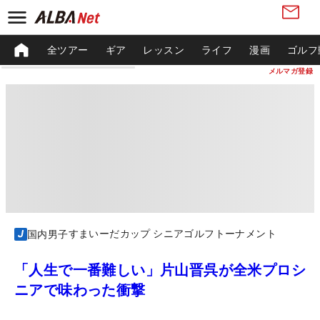
全ツアー
ギア
レッスン
ライフ
漫画
ゴルフ
メルマガ登録
すまいーだカップ シニアゴルフトーナメント
国内男子
「人生で一番難しい」片山晋呉が全米プロシ
ニアで味わった衝撃