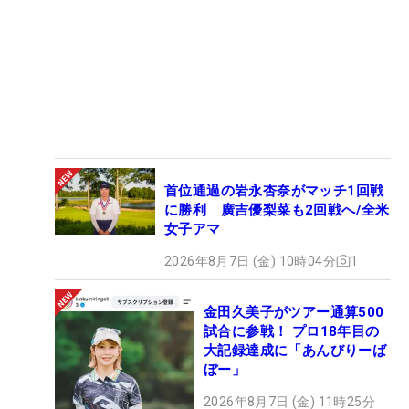
首位通過の岩永杏奈がマッチ1回戦
に勝利 廣吉優梨菜も2回戦へ/全米
女子アマ
2026年8月7日 (金) 10時04分
1
金田久美子がツアー通算500
試合に参戦！ プロ18年目の
大記録達成に「あんびりーば
ぼー」
2026年8月7日 (金) 11時25分