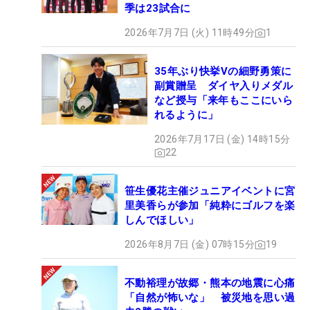
季は23試合に
2026年7月7日 (火) 11時49分
1
35年ぶり快挙Vの細野勇策に
副賞贈呈 ダイヤ入りメダル
など授与「来年もここにいら
れるように」
2026年7月17日 (金) 14時15分
22
笹生優花主催ジュニアイベントに宮
里美香らが参加「純粋にゴルフを楽
しんでほしい」
2026年8月7日 (金) 07時15分
19
不動裕理が故郷・熊本の地震に心痛
「自然が怖いな」 被災地を思い過