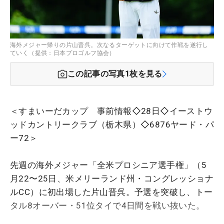
海外メジャー帰りの片山晋呉。次なるターゲットに向けて作戦を遂行し
ていく（提供：日本プロゴルフ協会）
この記事の写真
1
枚を見る
＜すまいーだカップ 事前情報◇28日◇イーストウ
ッドカントリークラブ（栃木県）◇6876ヤード・パ
ー72＞
先週の海外メジャー「全米プロシニア選手権」（5
月22〜25日、米メリーランド州・コングレッショナ
ルCC）に初出場した片山晋呉。予選を突破し、トー
タル8オーバー・51位タイで4日間を戦い抜いた。