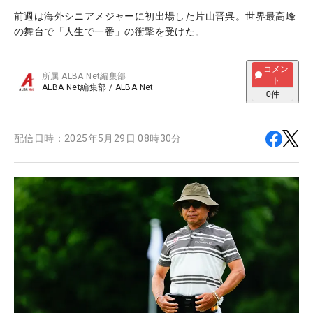
前週は海外シニアメジャーに初出場した片山晋呉。世界最高峰
の舞台で「人生で一番」の衝撃を受けた。
コメン
所属
ALBA Net編集部
ト
ALBA Net編集部
/
ALBA Net
0
件
配信日時：
2025年5月29日 08時30分