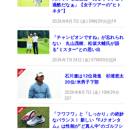
過酷だなぁ」【女子ツアーの“ヒト
ネタ”】
2026年8月7日 (金) 09時29分
19
「チャンピオンですね」が忘れられ
ない 丸山茂樹、松坂大輔氏が語
る“ミスター”との思い出
2026年7月24日 (金) 07時00分
4
石川遼は12位発進 杉浦悠太
20位/米男子下部
2026年8月7日 (金) 10時29分
1
「フワフワ」と「しっかり」の絶妙
なバランス！ 新しい『FJクオンタ
ム』は性能が“ど真ん中”のゴルフシ