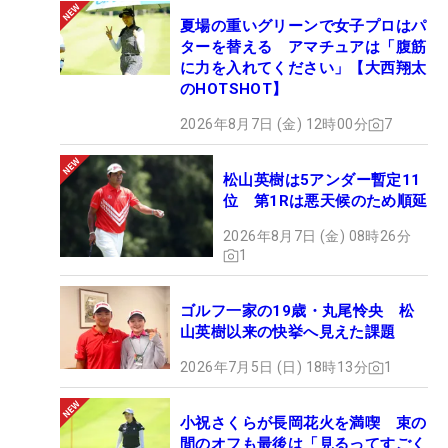
夏場の重いグリーンで女子プロはパ
ターを替える アマチュアは「腹筋
に力を入れてください」【大西翔太
のHOTSHOT】
2026年8月7日 (金) 12時00分
7
松山英樹は5アンダー暫定11
位 第1Rは悪天候のため順延
2026年8月7日 (金) 08時26分
1
ゴルフ一家の19歳・丸尾怜央 松
山英樹以来の快挙へ見えた課題
2026年7月5日 (日) 18時13分
1
小祝さくらが長岡花火を満喫 束の
間のオフも最後は「見るってすごく