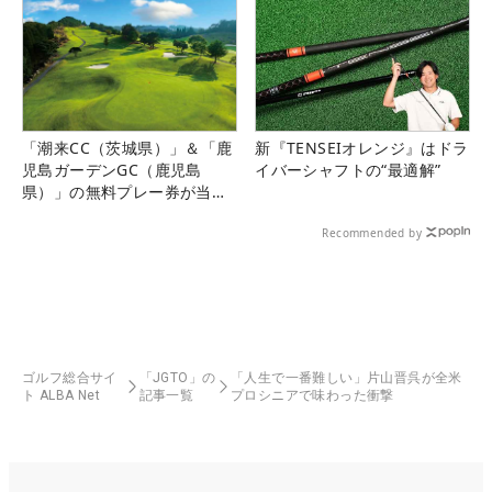
「潮来CC（茨城県）」＆「鹿
新『TENSEIオレンジ』はドラ
児島ガーデンGC（鹿児島
イバーシャフトの“最適解”
県）」の無料プレー券が当た
る！！
Recommended by
ゴルフ総合サイ
「JGTO」の
「人生で一番難しい」片山晋呉が全米
ト ALBA Net
記事一覧
プロシニアで味わった衝撃