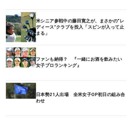
そんなコースで「アンダーパーで回る選手はすごい
なと思った」と上位選手から刺激を受けた。「僕も
米シニア参戦中の藤田寛之が、まさかの“レ
（4日間で）1回しか出なかったしね。大たたきもし
ディース”クラブを投入「スピンが入って止
まる」
なかったけど、頑張っても1アンダーだった」と悔
しさもにじませた。
「世界の選手たちと戦うために、どんな作戦を詰め
ファンも納得？ 『一緒にお酒を飲みたい
女子プロランキング』
ていくかを考えるのが好き。この1カ月で何が必要
かわかってきた。今週は現状のままでいくしかない
けど、来週からは本格的に“詰める作戦”に入る」
日本勢21人出場 全米女子OP初日の組み合
次なるターゲットは、6月26日から始まる「全米シ
わせ
ニアオープン」（コロラド州・ブロードムーア
GC）。すでに片山は、その準備へ思考を巡らせてい
る。