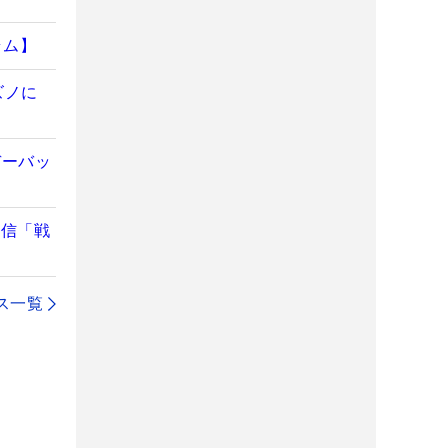
ラム】
ズノに
デーバッ
自信「戦
ス一覧