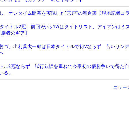
し オンタイム開幕を実現した“宍戸”の舞台裏【現地記者コ
本タイトル2冠 前回Vから1Wはタイトリスト、アイアンはミ
【勝者のギア】
勝つ」出利葉太一郎は日本タイトルで初Vならず 苦いサン
へ
トル2冠ならず 試行錯誤を重ねて今季初の優勝争いで得た
いる」
ニュー