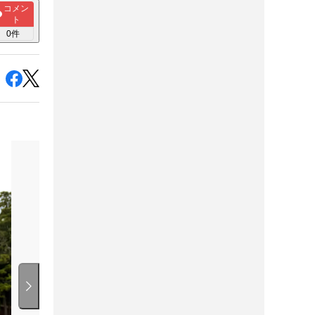
コメン
ト
0
件