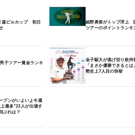
権 森ビルカップ 初日
細野勇策がトップ浮上 
せ
ツアーのポイントランキ
金子駆大が逃げ切り欧州
内男子ツアー賞金ランキ
「まさか優勝できるとは
勢史上7人目の快挙
ープンがいよいよ今週
史上最多”23人が出場す
顔ぶれは？