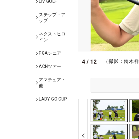
LIV GOLF
ステップ・ア
ップ
ネクストヒロ
イン
PGAシニア
4
/
12
（撮影：鈴木
ACNツアー
アマチュア・
他
LADY GO CUP