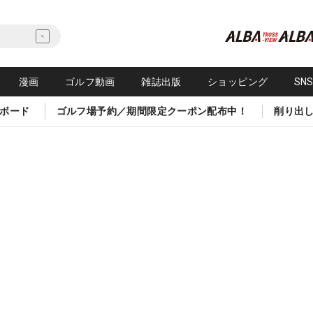
漫画
ゴルフ動画
雑誌出版
ショッピング
SN
ボード
ゴルフ場予約／期間限定クーポン配布中！
削り出