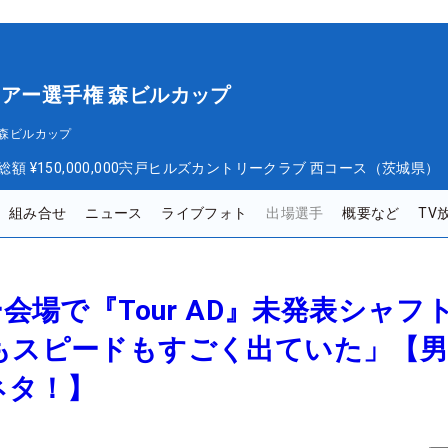
ツアー選手権 森ビルカップ
 森ビルカップ
総額
¥150,000,000
宍戸ヒルズカントリークラブ 西コース（茨城県）
組み合せ
ニュース
ライブフォト
出場選手
概要など
TV
ー会場で『Tour AD』未発表シャフ
さもスピードもすごく出ていた」【
ネタ！】