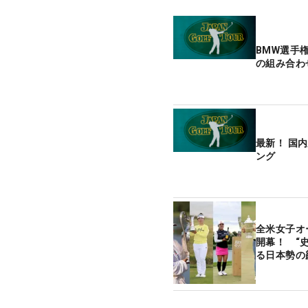
BMW選手
の組み合わ
最新！ 国
ング
全米女子オ
開幕！ “
る日本勢の