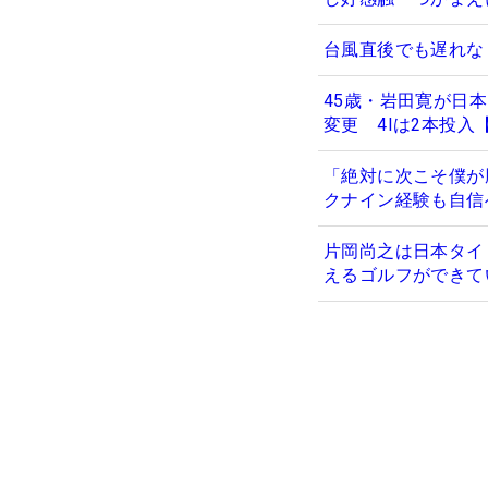
台風直後でも遅れな
45歳・岩田寛が日
変更 4Iは2本投入
「絶対に次こそ僕が
クナイン経験も自信
片岡尚之は日本タイ
えるゴルフができて