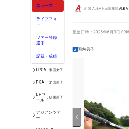
ニュース
所属
ALBA Net編集部
ALBA
ライブフォ
ト
配信日時：
2026年6月3日 09
ツアー登録
選手
国内男子
記録・成績
LPGA
米国女子
PGA
米国男子
DPワ
欧州男子
ールド
アジアンツア
ー