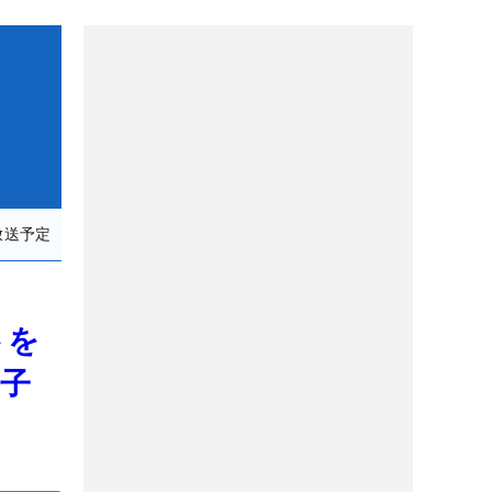
放送予定
トを
男子