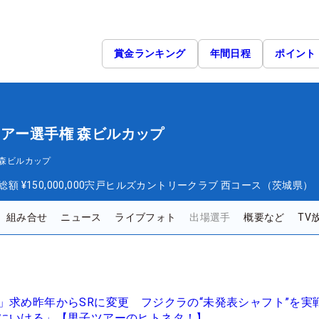
賞金ランキング
年間日程
ポイント
ツアー選手権 森ビルカップ
 森ビルカップ
総額
¥150,000,000
宍戸ヒルズカントリークラブ 西コース（茨城県）
組み合せ
ニュース
ライブフォト
出場選手
概要など
TV
」求め昨年からSRに変更 フジクラの“未発表シャフト”を実
にいける」【男子ツアーのヒトネタ！】