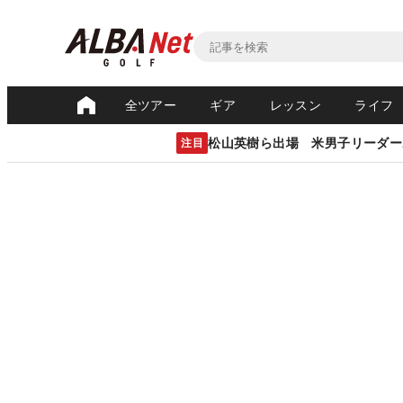
全ツアー
ギア
レッスン
ライフ
松山英樹ら出場 米男子リーダー
注目