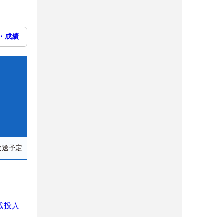
・成績
放送予定
戦投入