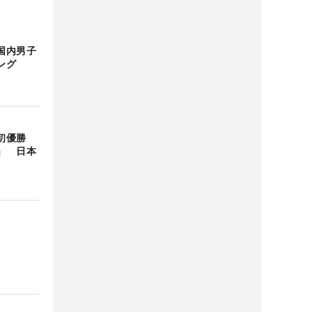
国内男子
ング
初優勝
」 日本