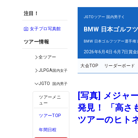
注目！
JGTOツアー
国内男子
BMW 日本ゴルフ
女子プロ写真館
ツアー情報
BMW 日本ゴルフツアー選手権
2026年6月4日-6月7日
賞金
全ツアー
大会TOP
リーダーボード
JLPGA
国内女子
JGTO
国内男子
[写真] メジャ
ツアーメニ
ュー
発見！ 「高
ツアーTOP
ツアーのヒト
年間日程