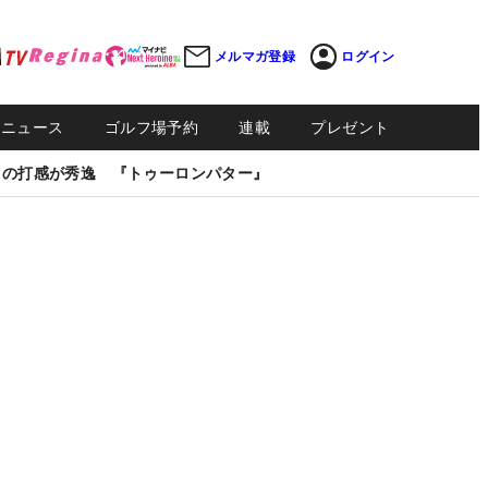
メルマガ登録
ログイン
Sニュース
ゴルフ場予約
連載
プレゼント
しの打感が秀逸 『トゥーロンパター』