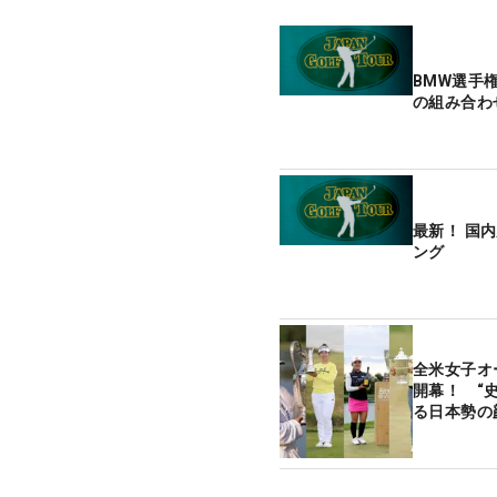
BMW選手
の組み合わ
最新！ 国
ング
全米女子オ
開幕！ “
る日本勢の