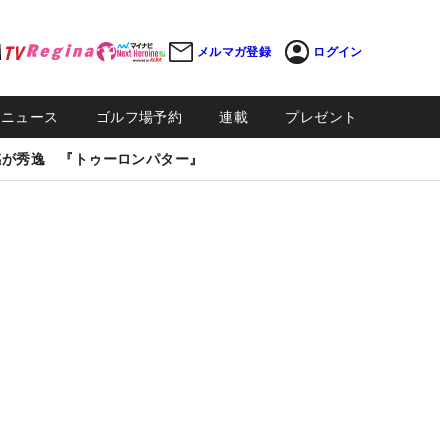
メルマガ登録
ログイン
Sニュース
ゴルフ場予約
連載
プレゼント
感が秀逸 『トゥーロンパター』