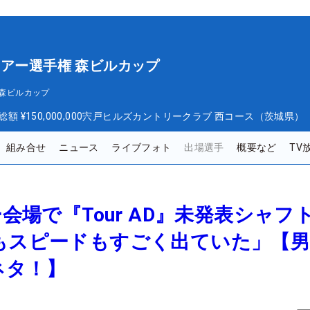
ツアー選手権 森ビルカップ
 森ビルカップ
総額
¥150,000,000
宍戸ヒルズカントリークラブ 西コース（茨城県）
組み合せ
ニュース
ライブフォト
出場選手
概要など
TV
ー会場で『Tour AD』未発表シャフ
さもスピードもすごく出ていた」【
ネタ！】