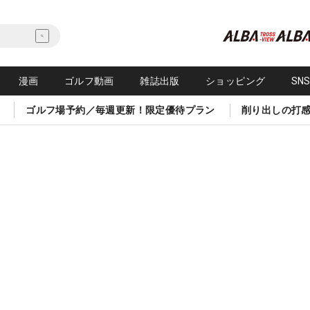
漫画
ゴルフ動画
雑誌出版
ショッピング
SN
ゴルフ場予約／毎週更新！限定優待プラン
削り出しの打