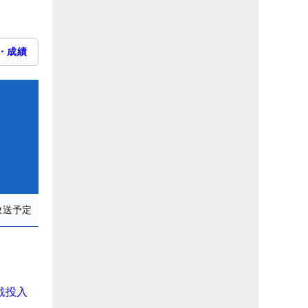
・成績
放送予定
戦投入