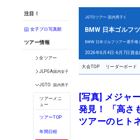
注目！
JGTOツアー
国内男子
BMW 日本ゴルフ
女子プロ写真館
ツアー情報
BMW 日本ゴルフツアー選手権
2026年6月4日-6月7日
賞金
全ツアー
大会TOP
リーダーボード
JLPGA
国内女子
JGTO
国内男子
[写真] メジャ
ツアーメニ
ュー
発見！ 「高
ツアーTOP
ツアーのヒト
年間日程