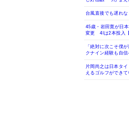
台風直後でも遅れな
45歳・岩田寛が日
変更 4Iは2本投入
「絶対に次こそ僕が
クナイン経験も自信
片岡尚之は日本タイ
えるゴルフができて