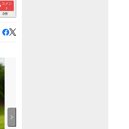
コメン
ト
0
件