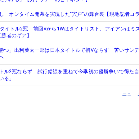
し オンタイム開幕を実現した“宍戸”の舞台裏【現地記者コ
本タイトル2冠 前回Vから1Wはタイトリスト、アイアンはミ
【勝者のギア】
勝つ」出利葉太一郎は日本タイトルで初Vならず 苦いサン
へ
トル2冠ならず 試行錯誤を重ねて今季初の優勝争いで得た
いる」
ニュー