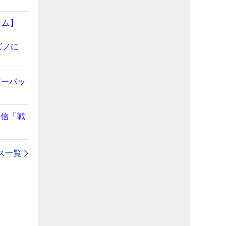
ラム】
ズノに
デーバッ
自信「戦
ス一覧