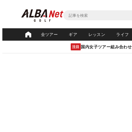
全ツアー
ギア
レッスン
ライフ
国内女子ツアー組み合わせ
注目