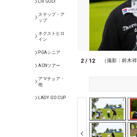
LIV GOLF
ステップ・ア
ップ
ネクストヒロ
イン
PGAシニア
2
/
12
（撮影：鈴木
ACNツアー
アマチュア・
他
LADY GO CUP