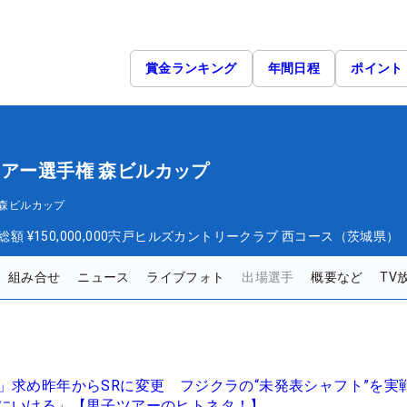
賞金ランキング
年間日程
ポイント
ツアー選手権 森ビルカップ
 森ビルカップ
総額
¥150,000,000
宍戸ヒルズカントリークラブ 西コース（茨城県）
組み合せ
ニュース
ライブフォト
出場選手
概要など
TV
」求め昨年からSRに変更 フジクラの“未発表シャフト”を実
にいける」【男子ツアーのヒトネタ！】