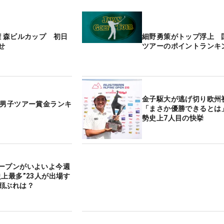
権 森ビルカップ 初日
細野勇策がトップ浮上 
せ
ツアーのポイントランキ
金子駆大が逃げ切り欧州
内男子ツアー賞金ランキ
「まさか優勝できるとは
勢史上7人目の快挙
ープンがいよいよ今週
史上最多”23人が出場す
顔ぶれは？