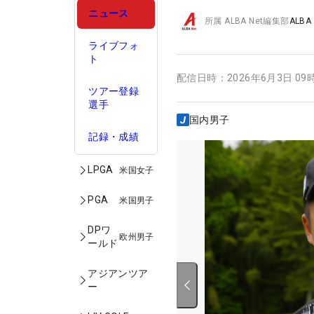
ニュース
所属
ALBA Net編集部
ALBA
ライブフォ
ト
配信日時：
2026年6月3日 09
ツアー登録
選手
国内男子
記録・成績
LPGA
米国女子
PGA
米国男子
DPワ
欧州男子
ールド
アジアンツア
ー