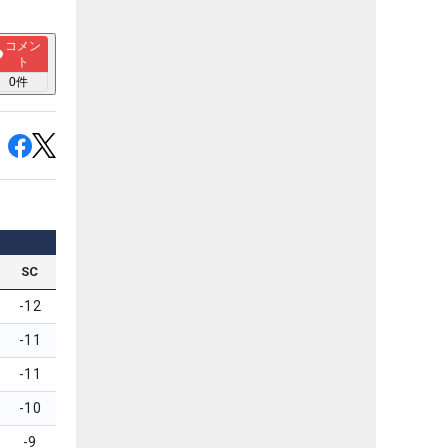
コメン
ト
0
件
SC
-12
-11
-11
-10
-9