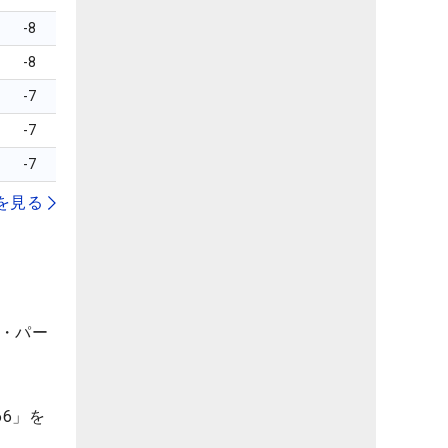
-8
-8
-7
-7
-7
を見る
ド・パー
6」を
。