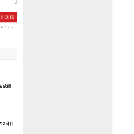
＆成績
の2日目