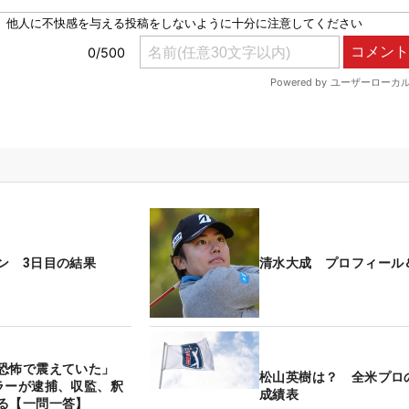
ン 3日目の結果
清水大成 プロフィール
恐怖で震えていた」
松山英樹は？ 全米プロ
ラーが逮捕、収監、釈
成績表
る【一問一答】