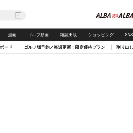
漫画
ゴルフ動画
雑誌出版
ショッピング
SN
ボード
ゴルフ場予約／毎週更新！限定優待プラン
削り出