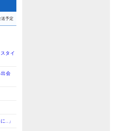
放送予定
新スタイ
る出会
間
に…」