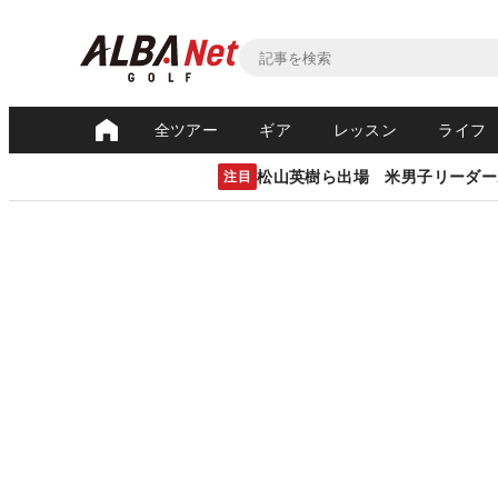
全ツアー
ギア
レッスン
ライフ
松山英樹ら出場 米男子リーダー
注目