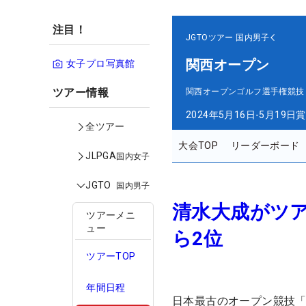
注目！
JGTOツアー
国内男子
関西オープン
女子プロ写真館
ツアー情報
関西オープンゴルフ選手権競技
2024年5月16日-5月19日
賞
全ツアー
大会TOP
リーダーボード
JLPGA
国内女子
JGTO
国内男子
清水大成がツ
ツアーメニ
ュー
ら2位
ツアーTOP
年間日程
日本最古のオープン競技「