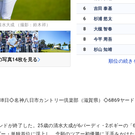
6
吉田 泰基
6
杉浦 悠太
水大成 （撮影：鈴木祥）
8
大槻 智春
8
今平 周吾
8
杉山 知靖
の写真
14
枚を見る
順位の続き
18日◇名神八日市カントリー倶楽部（滋賀県）◇6869ヤー
ンドが終了した。25歳の清水大成が6バーディ・2ボギーの「6
ダー・単独首位に浮上し、念願のツアー初優勝に王手をかけた