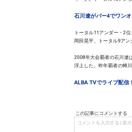
石川遼がパー4でワン
トータル11アンダー・2
岡田晃平、トータル9アン
2008年大会覇者の石川遼
浮上した。昨年覇者の蝉川
ALBA TVでライブ配