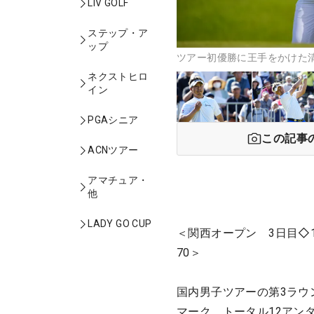
LIV GOLF
ステップ・ア
ップ
ツアー初優勝に王手をかけた清
ネクストヒロ
イン
PGAシニア
この記事
ACNツアー
アマチュア・
他
LADY GO CUP
＜関西オープン 3日目◇
70＞
国内男子ツアーの第3ラウ
マーク。トータル12アン