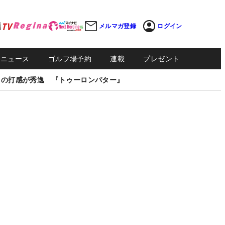
メルマガ登録
ログイン
Sニュース
ゴルフ場予約
連載
プレゼント
しの打感が秀逸 『トゥーロンパター』