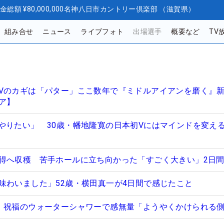
金総額
¥80,000,000
名神八日市カントリー倶楽部 （滋賀県）
組み合せ
ニュース
ライブフォト
出場選手
概要など
TV
Vのカギは「パター」ここ数年で『ミドルアイアンを磨く』
ア】
やりたい」 30歳・幡地隆寛の日本初Vにはマインドを変え
得へ収穫 苦手ホールに立ち向かった「すごく大きい」2日
味わいました」52歳・横田真一が4日間で感じたこと
 祝福のウォーターシャワーで感無量「ようやくかけられる側