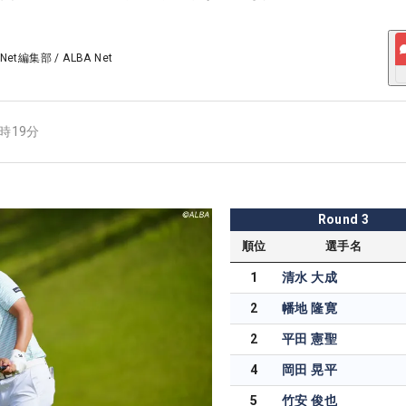
 Net編集部
/
ALBA Net
5時19分
Round
3
順位
選手名
1
清水 大成
2
幡地 隆寛
2
平田 憲聖
4
岡田 晃平
5
竹安 俊也