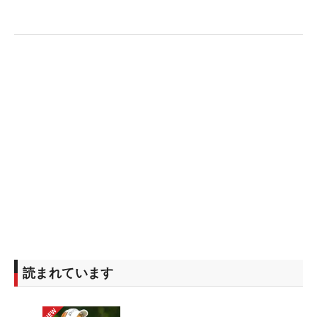
決勝ラウンドに向けても気持ちは特に変わらない。
「みんな子供のころに好きでゴルフを始めて、それ
が職業になって、怪我したり、いろいろあるけど、
今もこうやってゴルフができていることに喜びもあ
るし、ドキドキしてたころの自分を懐かしいななん
て思ったり、そんな感じですよ」。今季から、子供
たちに親しみを持ってもらえるようにと登録名を本
名の「陽亮」から「よおすけ」に変更した心優しき
不惑の40歳は悟りの境地で9年ぶりの優勝に挑む。
（文・田中宏治）
読まれています