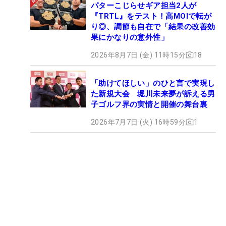
パターこじらせギア担当2人が
『TRTL』をテスト！高MOIで転が
り◎、調節も自在で「結果の改善効
果にかなりの意外性」
2026年8月7日 (金) 11時15分
18
「助けてほしい」のひと言で実現し
た新規大会 堀川未来夢が訴える男
子ゴルフ界の実情と開催の舞台裏
2026年7月7日 (火) 16時59分
1