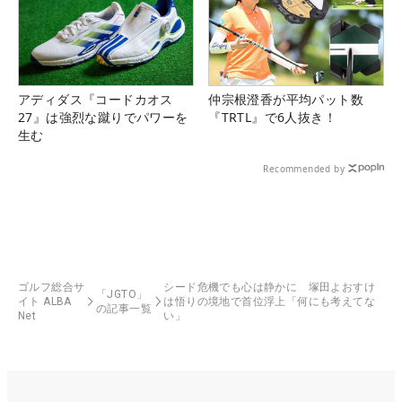
アディダス『コードカオス
仲宗根澄香が平均パット数
27』は強烈な蹴りでパワーを
『TRTL』で6人抜き！
生む
Recommended by
ゴルフ総合サ
シード危機でも心は静かに 塚田よおすけ
「JGTO」
イト ALBA
は悟りの境地で首位浮上「何にも考えてな
の記事一覧
Net
い」