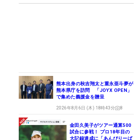
熊本出身の秋吉翔太と重永亜斗夢が
熊本県庁を訪問 「JOYX OPEN」
で集めた義援金を贈呈
2026年8月6日 (木) 18時43分
8
金田久美子がツアー通算500
試合に参戦！ プロ18年目の
大記録達成に「あんびりーば