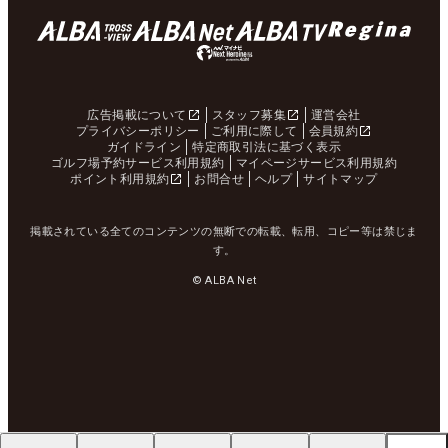
広告掲載について
スタッフ募集
運営会社
プライバシーポリシー
ご利用に際して
会員規約
ガイドライン
特定商取引法に基づく表示
ゴルフ場予約サービス利用規約
マイページサービス利用規約
ポイント利用規約
お問合せ
ヘルプ
サイトマップ
掲載されている全てのコンテンツの無断での転載、転用、コピー等は禁じま
す。
© ALBA Net