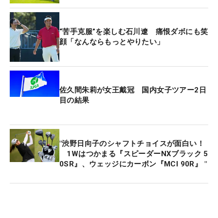
いや、そろそろかなって。昔だったらソワソワし
て、自分にプッシャーかけて自滅してたと思うけ
“苦手克服”を楽しむ石川遼 痛恨ダボにも笑
ど、何を言ったって、何を言われたって状況は変わ
顔「なんならもっとやりたい」
らない。結果は分からないけど、明日も普通にゴル
フをするだけですよ」。金髪にピアスといういで立
ちからは想像がつかないが、どこか悟りを開いたよ
う口ぶりだった。
佐久間朱莉が女王戴冠 国内女子ツアー2日
目の結果
そんななか、各日の終了時点でも首位に立つのは優
勝以来というデータを知らされると「えっ、そうな
の、そんなことないでしょ」。9年間試合に出続け
"渋野日向子のシャフトチョイスが面白い！
ながら首位がないというのは少し気恥ずかしかった
1Wはつかまる『スピーダーNXブラック 5
0SR』、ウェッジにカーボン『MCI 90R』 "
のか「こうやってインタビューを受けるのが嫌いな
んで、順位を見て調整してるんですよ。コンペで優
勝スピーチがやりたくない人っているでしょ」とう
そぶいた。