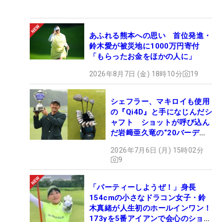
あふれる熊本への思い 首位発進・
鈴木愛が被災地に1000万円寄付
「もらったお金をほかの人に」
2026年8月7日 (金) 18時10分
19
シェフラー、マキロイも使用
の『Qi4D』と手になじんだシ
ャフト ショットが呼び込ん
だ岩﨑亜久竜の“20バーデ
ィ”【勝者のギア】
2026年7月6日 (月) 15時02分
9
「パーティーしようぜ！」身長
154cmの小さなドラコン女子・鈴
木真緒が人生初のホールインワン！
173yを5番アイアンで会心のショッ