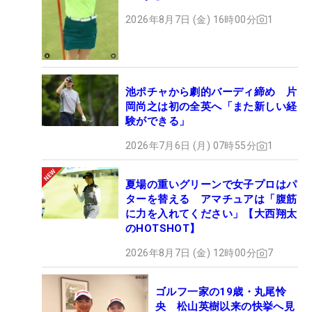
ト
2026年8月7日 (金) 16時00分
1
池ポチャから劇的バーディ締め 片
岡尚之は初の全英へ「また新しい経
験ができる」
2026年7月6日 (月) 07時55分
1
夏場の重いグリーンで女子プロはパ
ターを替える アマチュアは「腹筋
に力を入れてください」【大西翔太
のHOTSHOT】
2026年8月7日 (金) 12時00分
7
ゴルフ一家の19歳・丸尾怜
央 松山英樹以来の快挙へ見