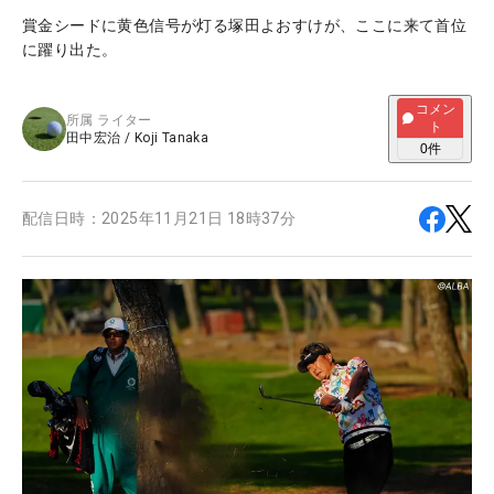
賞金シードに黄色信号が灯る塚田よおすけが、ここに来て首位
に躍り出た。
コメン
所属
ライター
ト
田中宏治
/
Koji Tanaka
0
件
配信日時：
2025年11月21日 18時37分