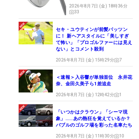
た】
2026年8月7日 (金) 18時36分
33
セキ・ユウティンが前髪パッツン
に！ 新ヘアスタイルに「美しすぎ
て怖い」「プロゴルファーには見え
ない」とコメント殺到
2026年8月7日 (金) 15時29分
7
＜速報＞入谷響が単独首位 永井花
奈、金田久美子ら1差追走
2026年8月7日 (金) 12時42分
1
「いつかはクラウン」「シーマ現
象」……あの熱狂を覚えているか？
バブルのゴルフ場を彩った名車たち
2026年8月7日 (金) 11時30分
10