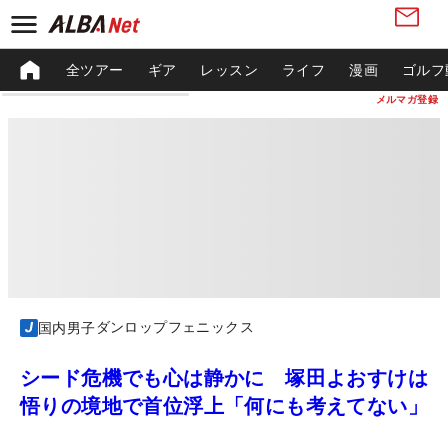
全ツアー
ギア
レッスン
ライフ
漫画
ゴルフ
メルマガ登録
ダンロップフェニックス
国内男子
シード危機でも心は静かに 塚田よおすけは
悟りの境地で首位浮上「何にも考えてない」