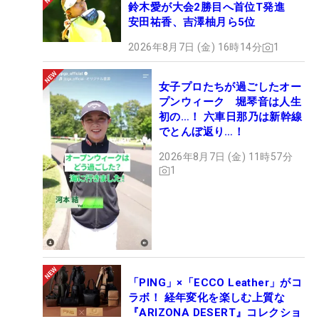
鈴木愛が大会2勝目へ首位T発進
安田祐香、吉澤柚月ら5位
2026年8月7日 (金) 16時14分
1
女子プロたちが過ごしたオー
プンウィーク 堀琴音は人生
初の…！ 六車日那乃は新幹線
でとんぼ返り…！
2026年8月7日 (金) 11時57分
1
「PING」×「ECCO Leather」がコ
ラボ！ 経年変化を楽しむ上質な
『ARIZONA DESERT』コレクショ