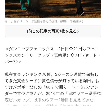
塚田よおすけ、シード危機も悟りの境地 （撮影：米山聡明）
この記事の写真
1
枚を見る
＜ダンロップフェニックス 2日目◇21日◇フェニ
ックスカントリークラブ（宮崎県）◇7117ヤード・
パー70＞
現在賞金ランキング70位、5シーズン連続で保持し
てきた賞金シードに黄色信号が灯っている塚田よお
すけがボギーなしの「66」で回り、トータル7アン
ダーで首位に並んだ。2016年の「日本ツアー選手権
森ビルカップ」以来のツアー2勝目も見えてきた