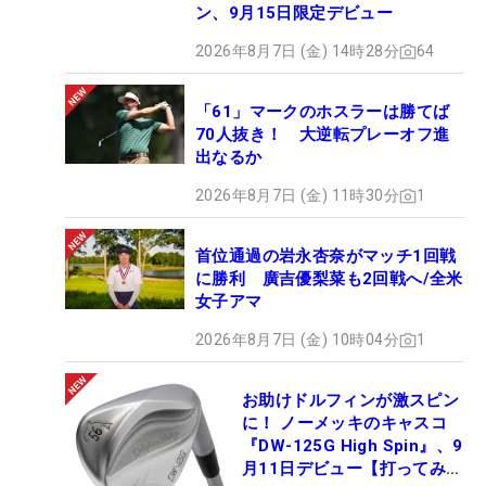
ン、9月15日限定デビュー
2026年8月7日 (金) 14時28分
64
「61」マークのホスラーは勝てば
70人抜き！ 大逆転プレーオフ進
出なるか
2026年8月7日 (金) 11時30分
1
首位通過の岩永杏奈がマッチ1回戦
に勝利 廣吉優梨菜も2回戦へ/全米
女子アマ
2026年8月7日 (金) 10時04分
1
お助けドルフィンが激スピン
に！ ノーメッキのキャスコ
『DW-125G High Spin』、9
月11日デビュー【打ってみ