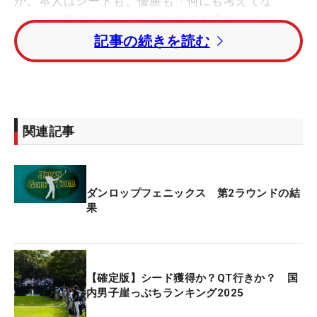
が、本人はシードも、優勝も「何にも考えてな
い」。結果ではなくゴルフができる喜びにフォーカ
スしている。
記事の続きを読む
今季の不調の原因はティショット。「夏以降、全然
ダメで、曲がるのはいいんですけど、どっちに行く
か分からないのがキツイ。ここ数週間は少しひらめ
関連記事
いたこともあって、どっちに飛ぶなっていうのがあ
る程度分かってきたんで、ストレスがなくなってき
ましたね」。曲がらないわけではないが、曲がって
ダンロップフェニックス 第2ラウンドの結
も想定の範囲内。一時は棄権を含めて、決勝ラウン
果
ドに進めない試合が4試合続いたが、直近の5試合で
は予選落ちが1回と安定してきた。
残り2試合がシード獲得に向けた正念場となるが、
【確定版】シード獲得か？QT行きか？ 国
塚田は「何にも考えていない」と繰り返す。「夏場
内男子崖っぷちランキング2025
はもがいていたけど、人間諦めるんですよ。もうい