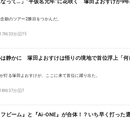
なって…」“平仮名元年”に花咲く 塚田よおすけが9
が念願のツアー2勝目をつかんだ。
15
 17時33分
心は静かに 塚田よおすけは悟りの境地で首位浮上「何
が灯る塚田よおすけが、ここに来て首位に躍り出た。
1
 18時37分
フビーム』と『Ai-ONE』が合体！？いち早く打った