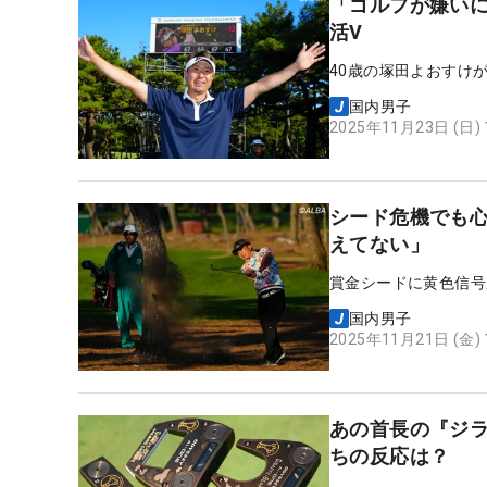
「ゴルフが嫌いに
活V
40歳の塚田よおすけ
国内男子
2025年11月23日 (日)
シード危機でも
えてない」
賞金シードに黄色信号
国内男子
2025年11月21日 (金)
あの首長の『ジラ
ちの反応は？