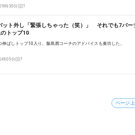
1
 09時30分
ルパット外し「緊張しちゃった（笑）」 それでも7バー
のトップ10
つ伸ばしトップ10入り。飯島茜コーチのアドバイスも奏功した。
1
16時05分
ページ