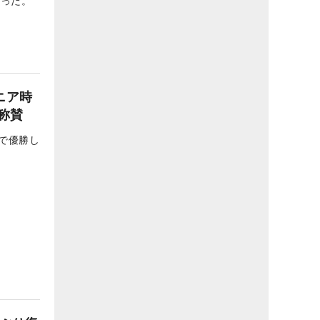
入った。
ニア時
称賛
で優勝し