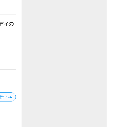
ディの
上部へ