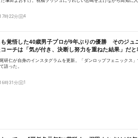
げた塚田よおすけ。祝福ラッシュにうれしい悲鳴を上げながら高知に
4
 17時22分
も覚悟した40歳男子プロが9年ぶりの優勝 そのジュ
たコーチは「気が付き、決断し努力を重ねた結果」だと
尾研仁が自身のインスタグラムを更新。「ダンロップフェニックス」
て語った。
1
 16時31分