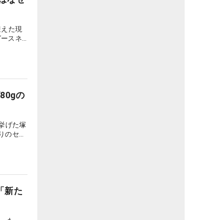
迎えた現
グースネ
0gの
挙げた塚
わりのセッ
「新た