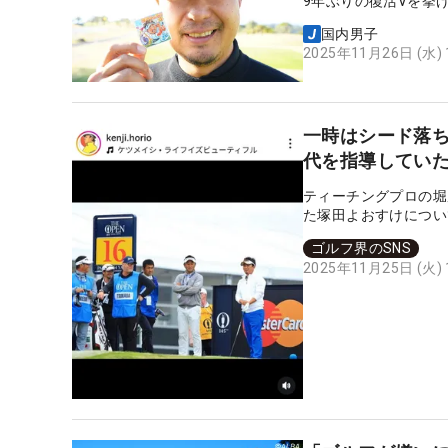
9年ぶりの復活Vを挙
国内男子
2025年11月26日 (水)
一時はシード落ち
代を指導してい
ティーチングプロの堀
た塚田よおすけについ
ゴルフ界のSNS
2025年11月25日 (火)