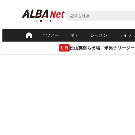
全ツアー
ギア
レッスン
ライフ
松山英樹ら出場 米男子リーダー
注目