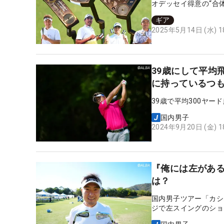
オデッセイ得意の“合
ギア
2025年5月14日 (水) 
39歳にして平均
に持っているつ
39歳で平均300ヤ
国内男子
2024年9月20日 (金) 
『俺には左があ
は？
国内男子ツアー「カシ
ジで左スイングのショ