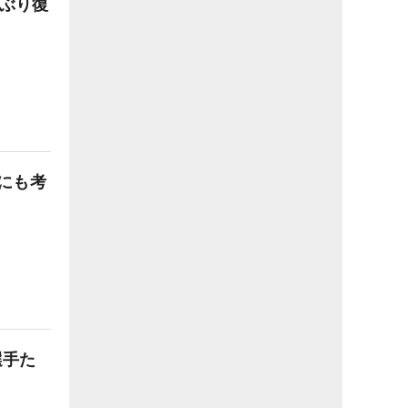
年ぶり復
にも考
選手た