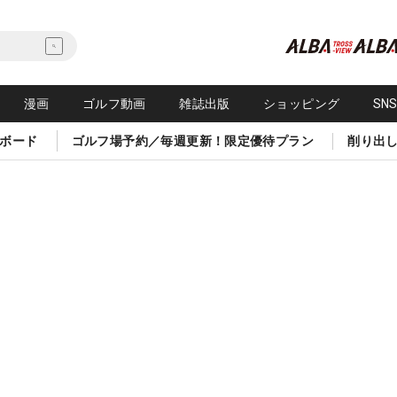
漫画
ゴルフ動画
雑誌出版
ショッピング
SN
ボード
ゴルフ場予約／毎週更新！限定優待プラン
削り出