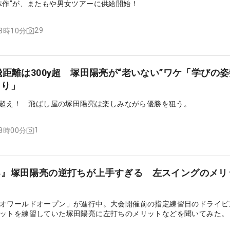
体作”が、またもや男女ツアーに供給開始！
29
18時10分
飛距離は300y超 塚田陽亮が“老いない”ワケ「学びの
もり」
ード超え！ 飛ばし屋の塚田陽亮は楽しみながら優勝を狙う。
1
18時00分
る』塚田陽亮の逆打ちが上手すぎる 左スイングのメリ
オワールドオープン」が進行中。大会開催前の指定練習日のドライビ
ットを練習していた塚田陽亮に左打ちのメリットなどを聞いてみた。