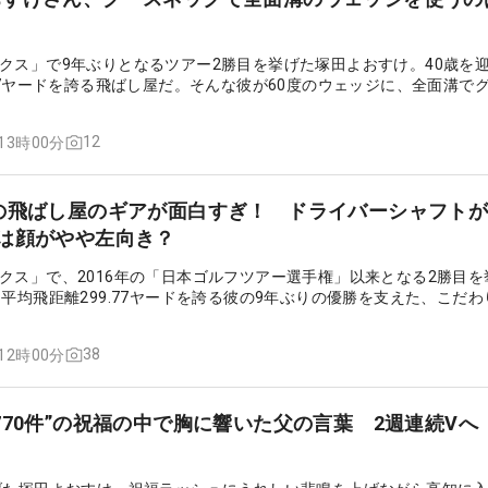
クス」で9年ぶりとなるツアー2勝目を挙げた塚田よおすけ。40歳を
.77ヤードを誇る飛ばし屋だ。そんな彼が60度のウェッジに、全面溝で
デルを使用している。その理由を直撃取材した。
12
 13時00分
の飛ばし屋のギアが面白すぎ！ ドライバーシャフトが8
は顔がやや左向き？
クス」で、2016年の「日本ゴルフツアー選手権」以来となる2勝目を
も平均飛距離299.77ヤードを誇る彼の9年ぶりの優勝を支えた、こだ
38
 12時00分
770件”の祝福の中で胸に響いた父の言葉 2週連続Vへ