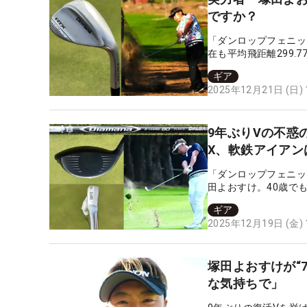
ですか？
「ダンロップフェニッ
在も平均飛距離299
ックという個性的なモ
ギア
2025年12月21日 (日)
9年ぶりVの不惑
X、軟鉄アイアン
「ダンロップフェニッ
田よおすけ。40歳で
ティングを取材した。
ギア
2025年12月19日 (金)
塚田よおすけが“
な気持ちで」