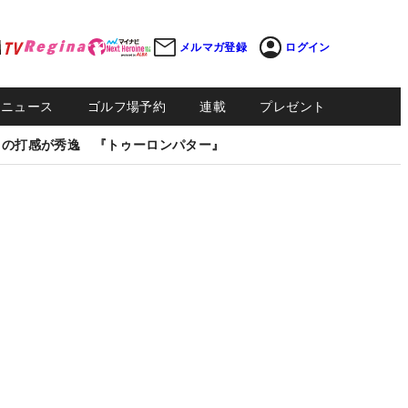
メルマガ登録
ログイン
Sニュース
ゴルフ場予約
連載
プレゼント
しの打感が秀逸 『トゥーロンパター』