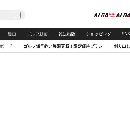
漫画
ゴルフ動画
雑誌出版
ショッピング
SN
ボード
ゴルフ場予約／毎週更新！限定優待プラン
削り出