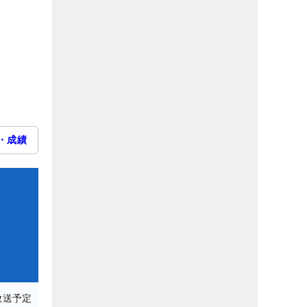
・成績
放送予定