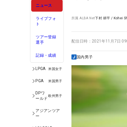
ニュース
ライブフォ
所属
ALBA Net
下村 耕平
/
Kohei 
ト
ツアー登録
配信日時：
2021年11月7日 0
選手
記録・成績
国内男子
LPGA
米国女子
PGA
米国男子
DPワ
欧州男子
ールド
アジアンツア
ー