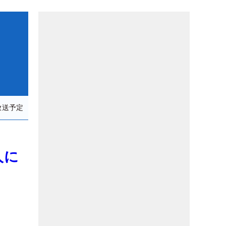
放送予定
人に