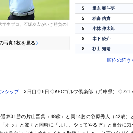
5
重永 亜斗夢
5
稲森 佑貴
大学生プロ、石坂友宏がいざ勝負の1
8
小林 伸太郎
8
木下 稜介
の写真
1
枚を見る
8
杉山 知靖
順位の続き
オンシップ
3日目◇6日◇ABCゴルフ倶楽部（兵庫県）◇721
通算31勝の片山晋呉（48歳）と同14勝の谷原秀人（42歳）
、「オッ」と驚くと同時に「よし、やってやるぞ」と自分に気