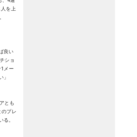
も、4連
2人を上
。
ば良い
チショ
1メー
い」
アとも
とのプレ
いる。