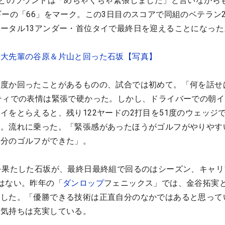
勝とのラウンドは「めちゃくちゃ緊張しました」と言いながら
ギーの「66」をマーク。この3日目のスコアで同組のベテラン
ータル13アンダー・首位タイで最終日を迎えることになった
 大先輩の谷原＆片山と回った石坂【写真】
何度か回ったことがあるものの、試合では初めて。「何を話せ
ティでの表情は緊張で硬かった。しかし、ドライバーでの朝イ
イをとらえると、残り122ヤードの2打目を51度のウェッジで
進。流れに乗った。「緊張感があったほうがゴルフがやりやす
自分のゴルフができた」。
を果たした石坂が、最終日最終組で回るのはシーズン、キャリ
はない。昨年の「
ダンロップ
フェニックス」では、金谷拓実
逃した。「優勝できる技術は正直自分のなかではあると思って
、気持ちは充実している。