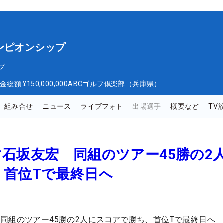
ンピオンシップ
プ
金総額
¥150,000,000
ABCゴルフ倶楽部（兵庫県）
組み合せ
ニュース
ライブフォト
出場選手
概要など
TV
石坂友宏 同組のツアー45勝の2
、首位Tで最終日へ
同組のツアー45勝の2人にスコアで勝ち、首位Tで最終日へ