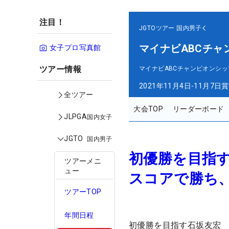
注目！
JGTOツアー
国内男子
マイナビABCチャ
女子プロ写真館
ツアー情報
マイナビABCチャンピオンシッ
2021年11月4日-11月7日
賞
全ツアー
大会TOP
リーダーボード
JLPGA
国内女子
JGTO
国内男子
初優勝を目指す
ツアーメニ
ュー
スコアで勝ち
ツアーTOP
年間日程
初優勝を目指す石坂友宏 