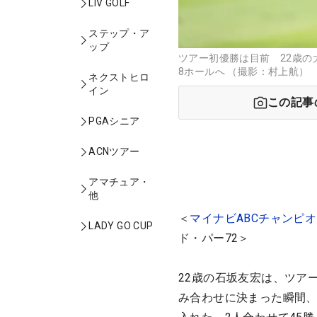
LIV GOLF
ステップ・ア
ップ
ツアー初優勝は目前 22歳の
8ホールへ （撮影：村上航）
ネクストヒロ
イン
この記事
PGAシニア
ACNツアー
アマチュア・
他
＜
マイナビABCチャンピ
LADY GO CUP
ド・パー72＞
22歳の石坂友宏は、ツアー
み合わせに決まった瞬間