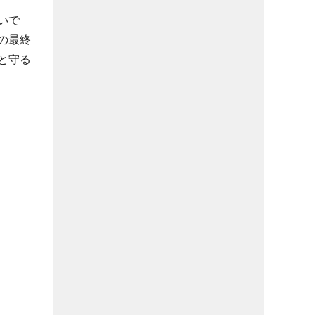
いで
の最終
と守る