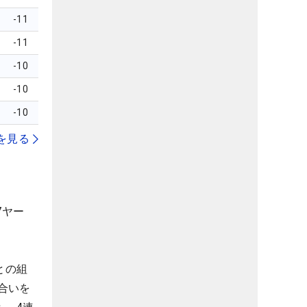
-11
-11
-10
-10
-10
を見る
7ヤー
との組
合いを