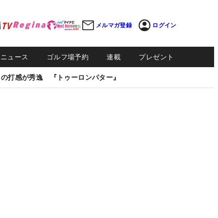
メルマガ登録
ログイン
Sニュース
ゴルフ場予約
連載
プレゼント
しの打感が秀逸 『トゥーロンパター』