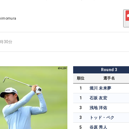
Shimomura
9時30分
Round
3
順位
選手名
1
堀川 未来夢
1
石坂 友宏
3
浅地 洋佑
3
トッド・ペク
5
谷原 秀人