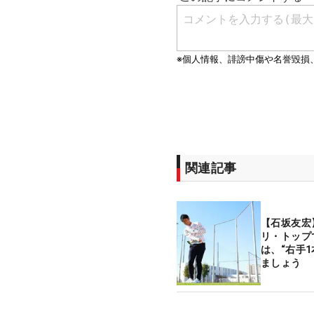
関連記事
【石坂友宏
リ・トップ
は、“右手
ましょう