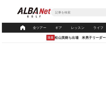
全ツアー
ギア
レッスン
ライフ
松山英樹ら出場 米男子リーダー
注目