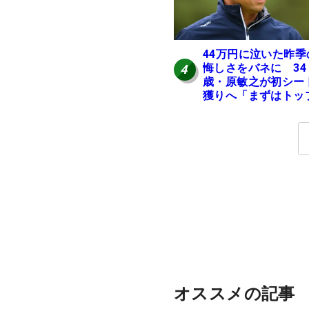
44万円に泣いた昨季
悔しさをバネに 34
4
歳・原敏之が初シー
獲りへ「まずはトッ
10」
オススメの記事