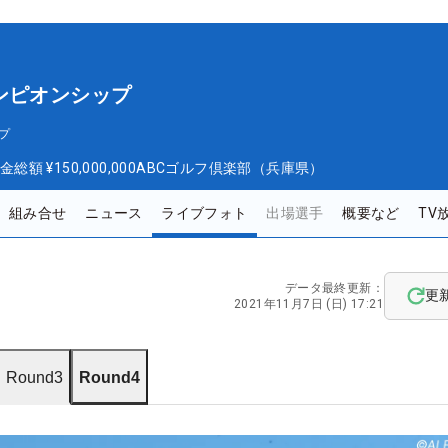
ンピオンシップ
プ
金総額
¥150,000,000
ABCゴルフ倶楽部（兵庫県）
組み合せ
ニュース
ライブフォト
出場選手
概要など
TV
データ最終更新：
更
2021年11月7日 (日) 17:21
Round3
Round4