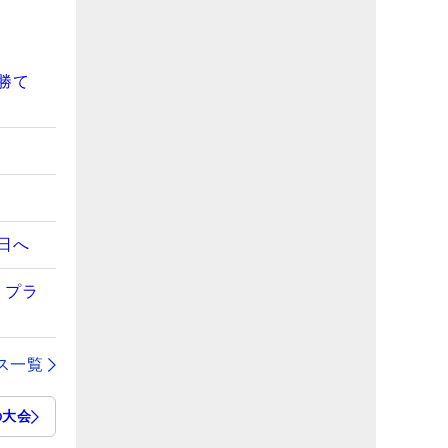
勝て
日へ
くプラ
ス一覧
の大会