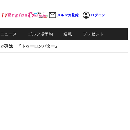
メルマガ登録
ログイン
Sニュース
ゴルフ場予約
連載
プレゼント
感が秀逸 『トゥーロンパター』