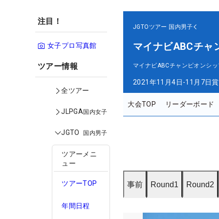
注目！
JGTOツアー
国内男子
マイナビABCチャ
女子プロ写真館
ツアー情報
マイナビABCチャンピオンシッ
2021年11月4日-11月7日
賞
全ツアー
大会TOP
リーダーボード
JLPGA
国内女子
JGTO
国内男子
ツアーメニ
ュー
ツアーTOP
事前
Round1
Round2
年間日程