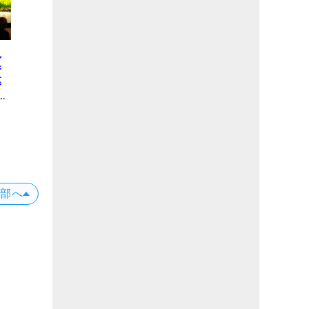
れ
参
幕
告
上部へ