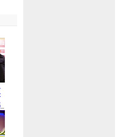
ひ
大
え
情