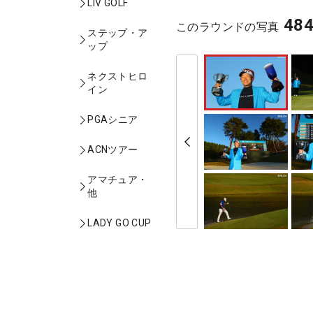
LIV GOLF
48
このラウンドの写真
ステップ・ア
ップ
ネクストヒロ
イン
PGAシニア
ACNツアー
アマチュア・
他
LADY GO CUP