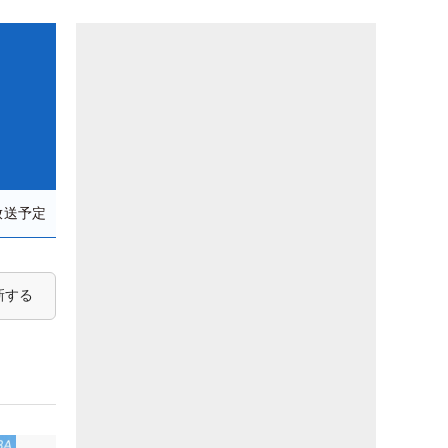
放送予定
新する