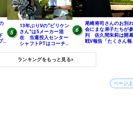
の
尾崎将司さんのお別
13年ぶりVの“ビリケン
会にまな弟子たちが
6
さん”は5メーカー混
5
ド
列 佐久間朱莉は開
在 当週投入センター
プ
戦V報告「たくさん報
シャフトPTはコーチの
にいけるように」
助言【勝者のギア】
ランキングをもっと見る
ページ