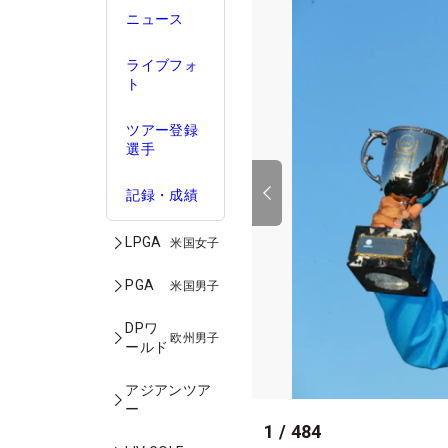
ニュース
ライブフォ
ト
ツアー登録
選手
記録・成績
LPGA
米国女子
PGA
米国男子
DPワ
欧州男子
ールド
アジアンツア
ー
1
/
484