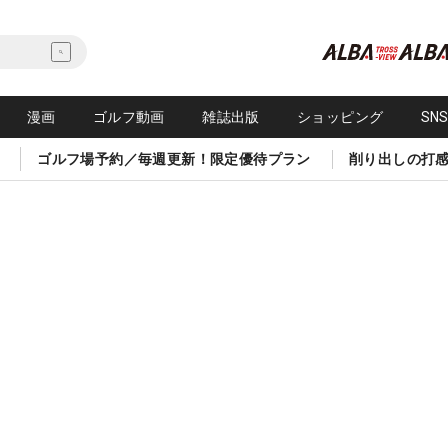
漫画
ゴルフ動画
雑誌出版
ショッピング
SN
ゴルフ場予約／毎週更新！限定優待プラン
削り出しの打