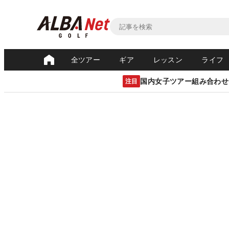
全ツアー
ギア
レッスン
ライフ
国内女子ツアー組み合わせ
注目