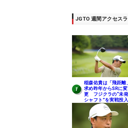
JGTO 週間アクセス
稲森佑貴は「飛距離
求め昨年からSRに変
1
更 フジクラの“未
シャフト”を実戦投
好感触「つかまえに
ける」【男子ツアー
ヒトネタ！】