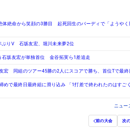
が絶体絶命から笑顔の3勝目 起死回生のバーディで「ようやく
年ぶりV 石坂友宏、堀川未来夢2位
う石坂友宏が単独首位 金谷拓実ら1差追走
友宏 同組のツアー45勝の2人にスコアで勝ち、首位Tで最終
締めで最終日最終組に滑り込み 「1打差で終われたのはすご
ニュー
前の大会
次