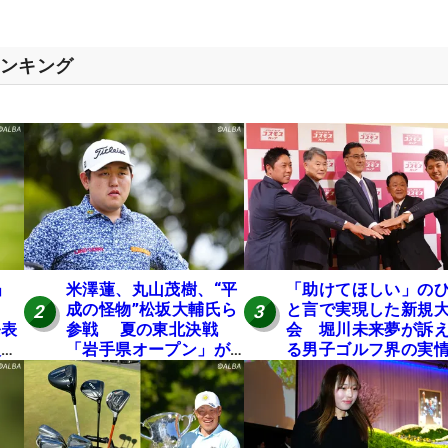
ランキング
」
米澤蓮、丸山茂樹、“平
「助けてほしい」の
成の怪物”松坂大輔氏ら
と言で実現した新規
2
3
発表
参戦 夏の東北決戦
会 堀川未来夢が訴
入し
「岩手県オープン」が8
る男子ゴルフ界の実
い
日開幕
と開催の舞台裏
の