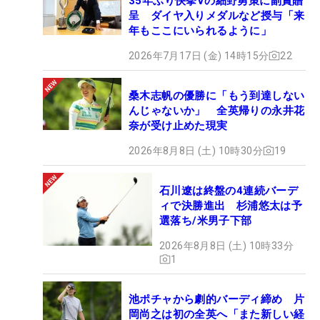
35年ぶり快挙Vの細野勇策に副賞贈
呈 ダイヤ入りメダルなど授与「来
年もここにいられるように」
2026年7月17日 (金) 14時15分
22
桑木志帆の優勝に「もう到達しない
んじゃないか」 全英帰りの永井花
奈が受け止めた現実
2026年8月8日 (土) 10時30分
19
石川遼は終盤の4連続バーデ
ィで決勝進出 杉浦悠太は予
選落ち/米男子下部
2026年8月8日 (土) 10時33分
1
池ポチャから劇的バーディ締め 片
岡尚之は初の全英へ「また新しい経