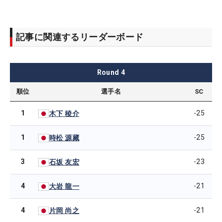
記事に関連するリーダーボード
Round
4
順位
選手名
SC
1
-25
木下 稜介
1
-25
時松 源藏
3
-23
石坂 友宏
4
-21
大岩 龍一
4
-21
片岡 尚之