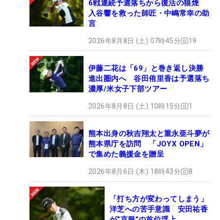
6戦連続予選落ちから復活の狼煙
入谷響を救った師匠・中嶋常幸の助
言
2026年8月8日 (土) 07時45分
19
伊藤二花は「69」と巻き返し決勝
進出圏内へ 谷田侑里香は予選落ち
濃厚/米女子下部ツアー
2026年8月8日 (土) 10時15分
1
熊本出身の秋吉翔太と重永亜斗夢が
熊本県庁を訪問 「JOYX OPEN」
で集めた義援金を贈呈
2026年8月6日 (木) 18時43分
8
「打ち方が変わってしまう」
洋芝への苦手意識 安田祐香
が“克服”の首位浮上