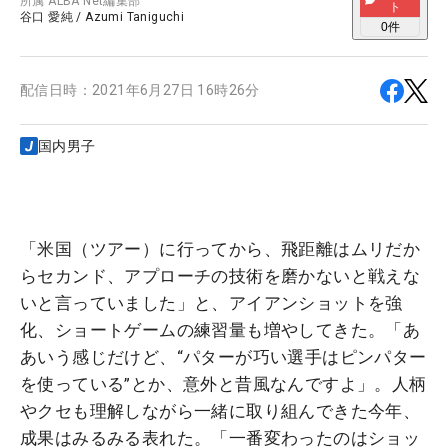
所属
ALBA Net編集部
ト
谷口 愛純
/
Azumi Taniguchi
0
件
配信日時：
2021年6月27日 16時26分
国内男子
「米国（ツアー）に行ってから、飛距離はムリだか
らセカンド、アプローチの技術を磨かないと戦えな
いと言っていました」と、アイアンショットを強
化、ショートゲームの練習量も増やしてきた。「あ
あいう感じだけど、“パターが巧い選手はピンパター
を使っている”とか、意外と昔風なんですよ」。人柄
やクセも理解しながら一緒に取り組んできた今年、
成果はみるみる表れた。「一番変わったのはショッ