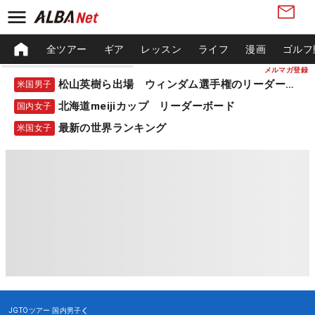
全ツアー
ギア
レッスン
ライフ
漫画
ゴルフ
メルマガ登録
松山英樹ら出場 ウィンダム選手権のリーダーボード
米国男子
北海道meijiカップ リーダーボード
国内女子
最新の世界ランキング
米国女子
JGTOツアー
国内男子