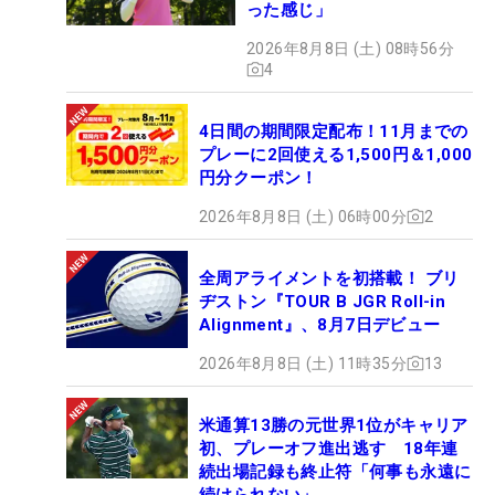
った感じ」
2026年8月8日 (土) 08時56分
4
4日間の期間限定配布！11月までの
プレーに2回使える1,500円＆1,000
円分クーポン！
2026年8月8日 (土) 06時00分
2
全周アライメントを初搭載！ ブリ
ヂストン『TOUR B JGR Roll-in
Alignment』、8月7日デビュー
2026年8月8日 (土) 11時35分
13
米通算13勝の元世界1位がキャリア
初、プレーオフ進出逃す 18年連
続出場記録も終止符「何事も永遠に
続けられない」