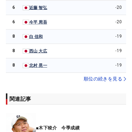
6
-20
近藤 智弘
6
-20
今平 周吾
8
-19
白 佳和
8
-19
西山 大広
8
-19
北村 晃一
順位の続きを見る
関連記事
■木下稜介 今季成績