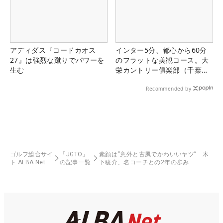
アディダス『コードカオス
インター5分、都心から60分
27』は強烈な蹴りでパワーを
のフラットな美観コース。大
生む
栄カントリー俱楽部（千葉
県）
Recommended by
ゴルフ総合サイ
「JGTO」
素顔は“意外と古風でかわいいヤツ” 木
ト ALBA Net
の記事一覧
下稜介、名コーチとの2年の歩み