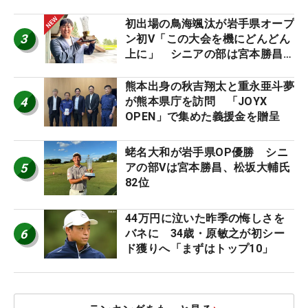
幕
初出場の鳥海颯汰が岩手県オープ
3
ン初V「この大会を機にどんどん
上に」 シニアの部は宮本勝昌が
連覇
熊本出身の秋吉翔太と重永亜斗夢
4
が熊本県庁を訪問 「JOYX
OPEN」で集めた義援金を贈呈
蛯名大和が岩手県OP優勝 シニ
5
アの部Vは宮本勝昌、松坂大輔氏
82位
44万円に泣いた昨季の悔しさを
6
バネに 34歳・原敏之が初シー
ド獲りへ「まずはトップ10」