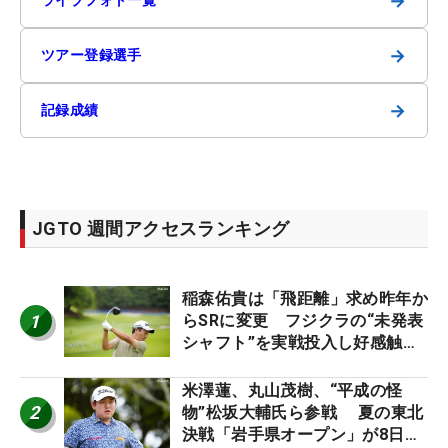
→
→
ツアー登録選手
→
記録成績
JGTO 週間アクセスランキング
稲森佑貴は「飛距離」求め昨年か
1
らSRに変更 フジクラの“未発表
シャフト”を実戦投入し好感触
「つかまえにいける」【男子ツア
ーのヒトネタ！】
米澤蓮、丸山茂樹、“平成の怪
2
物”松坂大輔氏ら参戦 夏の東北
決戦「岩手県オープン」が8日開