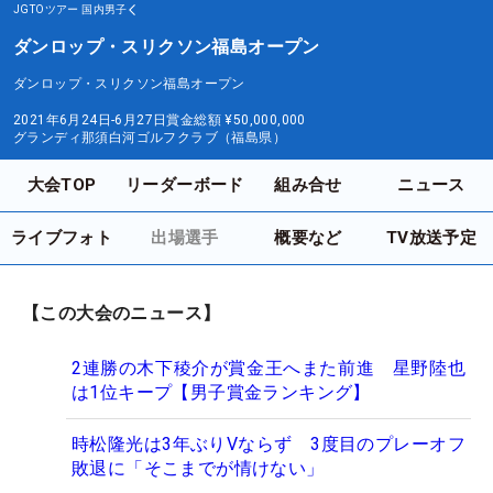
JGTOツアー
国内男子
ダンロップ・スリクソン福島オープン
ダンロップ・スリクソン福島オープン
2021年6月24日-6月27日
賞金総額
¥50,000,000
グランディ那須白河ゴルフクラブ（福島県）
大会TOP
リーダーボード
組み合せ
ニュース
ライブフォト
出場選手
概要など
TV放送予定
【この大会のニュース】
2連勝の木下稜介が賞金王へまた前進 星野陸也
は1位キープ【男子賞金ランキング】
時松隆光は3年ぶりVならず 3度目のプレーオフ
敗退に「そこまでが情けない」