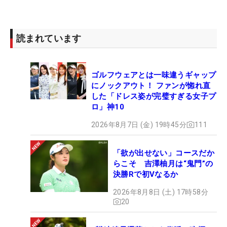
読まれています
ゴルフウェアとは一味違うギャップ
にノックアウト！ ファンが惚れ直
した「ドレス姿が完璧すぎる女子プ
ロ」神10
2026年8月7日 (金) 19時45分
111
「欲が出せない」コースだか
らこそ 吉澤柚月は“鬼門”の
決勝Rで初Vなるか
2026年8月8日 (土) 17時58分
20