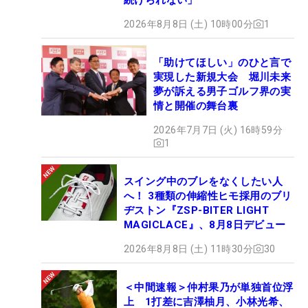
2026年8月8日 (土) 10時00分
1
「助けてほしい」のひと言で
実現した新規大会 堀川未来
夢が訴える男子ゴルフ界の実
情と開催の舞台裏
2026年7月7日 (火) 16時59分
1
スイング中のブレをなくしたい人
へ！ 3種類の伸縮性ヒモ採用のブリ
ヂストン『ZSP-BITER LIGHT
MAGICLACE』、8月8日デビュー
2026年8月8日 (土) 11時30分
30
＜中間速報＞仲村果乃が単独首位浮
上 1打差に吉澤柚月、小林光希、