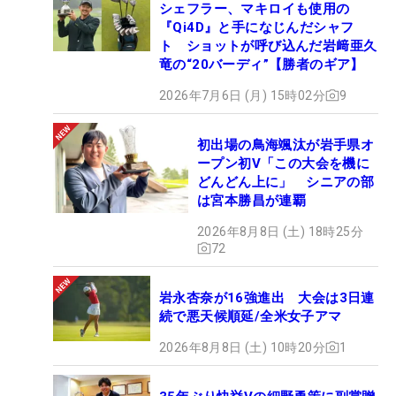
シェフラー、マキロイも使用の
『Qi4D』と手になじんだシャフ
ト ショットが呼び込んだ岩﨑亜久
竜の“20バーディ”【勝者のギア】
2026年7月6日 (月) 15時02分
9
初出場の鳥海颯汰が岩手県オ
ープン初V「この大会を機に
どんどん上に」 シニアの部
は宮本勝昌が連覇
2026年8月8日 (土) 18時25分
72
岩永杏奈が16強進出 大会は3日連
続で悪天候順延/全米女子アマ
2026年8月8日 (土) 10時20分
1