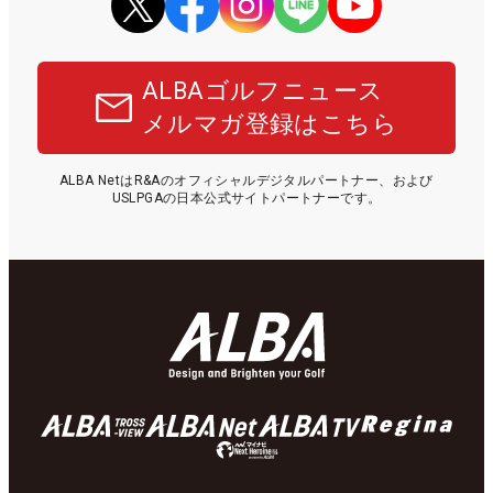
ALBAゴルフニュース
メルマガ登録はこちら
ALBA NetはR&Aのオフィシャルデジタルパートナー、および
USLPGAの日本公式サイトパートナーです。