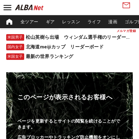
全ツアー
ギア
レッスン
ライフ
漫画
ゴルフ
メルマガ登録
松山英樹ら出場 ウィンダム選手権のリーダーボード
米国男子
北海道meijiカップ リーダーボード
国内女子
最新の世界ランキング
米国女子
このページが表示されるお客様へ
ページを更新するとサイトの閲覧を続けることがで
きます。
広告ブロッカーやトラッキング防止機能をオンにし