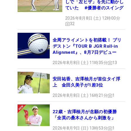
しで「左ヒザ」を先に動かし
ていた #優勝者のスイング
2026年8月8日 (土) 12時00分
32
全周アライメントを初搭載！ ブリ
ヂストン『TOUR B JGR Roll-in
Alignment』、8月7日デビュー
2026年8月8日 (土) 11時35分
13
安田祐香、吉澤柚月が首位タイ浮
上 金田久美子が1差3位
2026年8月8日 (土) 16時21分
1
22歳・吉澤柚月が念願の初優勝
「全英の桑木さんから刺激を」
2026年8月9日 (日) 13時53分
1