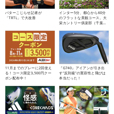
パターこじらせ記者が
インター5分、都心から60分
「TRTL」で大改善
のフラットな美観コース。大
栄カントリー俱楽部（千葉
県）
11月までのプレーに2回使え
『G740』アイアンが引き出
る！コース限定3,500円クー
す“反則級”の寛容性と飛びは
ポン配布中！
本当だった！