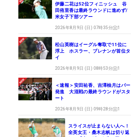
伊藤二花は52位フィニッシュ 谷
田侑里香は最終ラウンドに進めず/
米女子下部ツアー
2026年8月9日 (日) 07時35分
1
松山英樹はイーグル奪取で11位に
浮上 ホスラー、ブレナンが首位タ
イ
2026年8月9日 (日) 08時53分
1
＜速報＞安田祐香、吉澤柚月はパー
発進 大混戦の最終ラウンドがスタ
ート
2026年8月9日 (日) 09時28分
1
スライスが止まらない人へ！
全英女王・桑木志帆は切り返