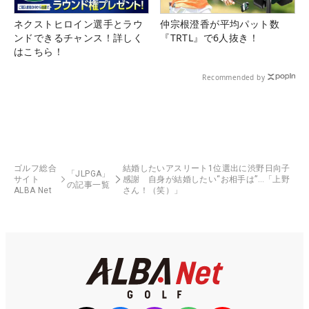
ネクストヒロイン選手とラウ
仲宗根澄香が平均パット数
ンドできるチャンス！詳しく
『TRTL』で6人抜き！
はこちら！
Recommended by
ゴルフ総合
結婚したいアスリート1位選出に渋野日向子
「JLPGA」
サイト
感謝 自身が結婚したい“お相手は”…「上野
の記事一覧
ALBA Net
さん！（笑）」