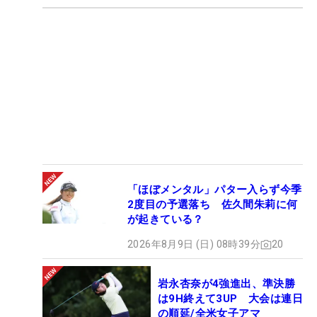
「ほぼメンタル」パター入らず今季
2度目の予選落ち 佐久間朱莉に何
が起きている？
2026年8月9日 (日) 08時39分
20
岩永杏奈が4強進出、準決勝
は9H終えて3UP 大会は連日
の順延/全米女子アマ