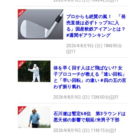
2026年8月9日 (日) 16時42分
17
プロからも絶賛の嵐！ 「発
売直後は必ずトップ3に入
る」国産軟鉄アイアンとは？
#週間ギアランキング
2026年8月9日 (日) 18時00分
11
体を早く回す人ほど飛ばない!? 女
子プロコーチが教える「速い回転」
と「早い回転」の違い #四の五の言
わず振り氣れ
2026年8月9日 (日) 12時00分
31
石川遼は暫定68位 第3ラウンドは
悪天候の影響で順延/米男子下部
2026年8月9日 (日) 11時15分
1