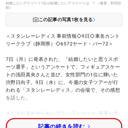
結婚したいアスリート1位が結婚したいアスリートは…？ （撮影：和田彭
郎）
この記事の写真
1
枚を見る
＜スタンレーレディス 事前情報◇9日◇東名カント
リークラブ（静岡県）◇6572ヤード・パー72＞
7日（月）に発表された、「結婚したいと思うスポ
ーツ選手」というアンケートで、フィギュアスケー
トの浅田真央さんと並び、女性部門の1位に輝いた
渋野日向子。9日（水）に、今週の女子ツアーが行
われる「スタンレーレディス」の会場で、その感想
を話した。
まだまだ冷めやらぬシブコ・フィーバー…先週もす
ごい数のギャラリー！
記事の続きを読む