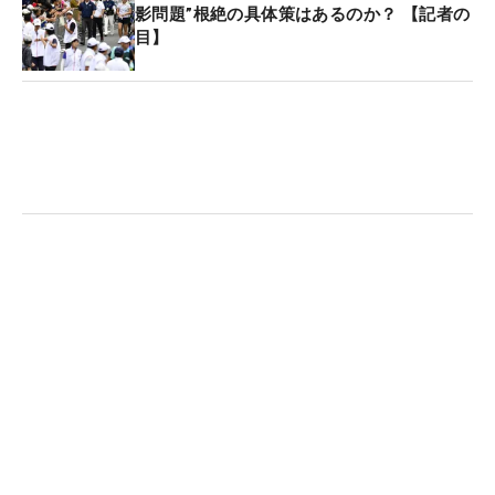
グビーも…いろいろスポーツ見るしなー…分からない
影問題”根絶の具体策はあるのか？ 【記者の
目】
（笑）。でも、スポーツ選手はいいですよね、って
感じです！」と言って、“迷える乙女心”（？）をう
かがわせた。