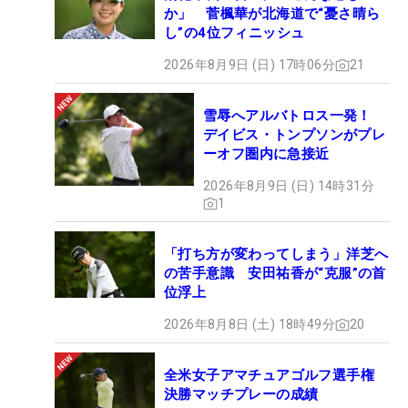
か」 菅楓華が北海道で“憂さ晴ら
し”の4位フィニッシュ
2026年8月9日 (日) 17時06分
21
雪辱へアルバトロス一発！
デイビス・トンプソンがプレ
ーオフ圏内に急接近
2026年8月9日 (日) 14時31分
1
「打ち方が変わってしまう」洋芝へ
の苦手意識 安田祐香が“克服”の首
位浮上
2026年8月8日 (土) 18時49分
20
全米女子アマチュアゴルフ選手権
決勝マッチプレーの成績