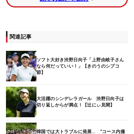
まずは、栄えある1位に輝いた件については、「知
ってますよ！ いろんな人からも（連絡が）来たし
（笑）。ありがたいですよね…ありがたい」と照れ
笑い。女子部門で浅田さん、男子ではメジャーリー
関連記事
グでプレーする大谷翔平投手と並んだことについて
は、「（その2人と）並ばせないで！（笑）」と恐
縮しきりだ。
ソフト大好き渋野日向子「上野由岐子さん
なら何だっていい！」【きのうのシブコ
節】
自身が結婚したいアスリートは？という話題になる
と、即答で「上野さん！上野さんと結婚したい
（笑）」と、憧れるソフトボールの上野由岐子投手
を“ご指名”し、報道陣を笑わせた。
大活躍のシンデレラガール 渋野日向子は
切り返しからが満点！【辻にぃ見聞】
男性アスリートでの“ガチ回答”を求められると、
「誰だろう…全然思い浮かばないですね」。迷いな
がら、「サッカー、野球も見るし、フィギュアもラ
韓国では大トラブルに発展… “コース内撮