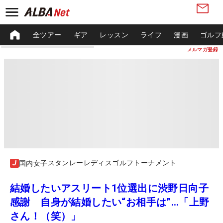
全ツアー
ギア
レッスン
ライフ
漫画
ゴルフ
メルマガ登録
スタンレーレディスゴルフトーナメント
国内女子
結婚したいアスリート1位選出に渋野日向子
感謝 自身が結婚したい“お相手は”…「上野
さん！（笑）」