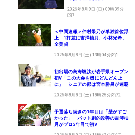
2026年8月9日 (日) 09時39分
1
＜中間速報＞仲村果乃が単独首位浮
上 1打差に吉澤柚月、小林光希、
全美貞
2026年8月8日 (土) 13時04分
1
初出場の鳥海颯汰が岩手県オープン
初V「この大会を機にどんどん上
に」 シニアの部は宮本勝昌が連覇
2026年8月8日 (土) 18時25分
72
予選落ち続きの1年目は「壁がすご
かった」 パット劇的改善の吉澤柚
月がプロ3年目で初V