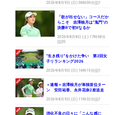
2026年8月9日 (日) 06時00分
1
「欲が出せない」コースだか
らこそ 吉澤柚月は“鬼門”の
決勝Rで初Vなるか
2026年8月8日 (土) 17時58分
20
“生き残り”をかけた争い 第2回女
子リランキング2026
2026年8月9日 (日) 16時15分
1
＜速報＞吉澤柚月が単独首位ター
ン 安田祐香、永井花奈2差追走
2026年8月9日 (日) 11時32分
1
消化不良の日々に「こんな感じ