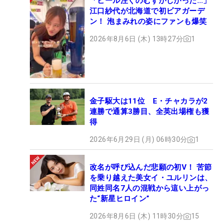
「ビール注ぐのむずかしかった…」
江口紗代が北海道で初ビアガーデ
ン！ 泡まみれの姿にファンも爆笑
2026年8月6日 (木) 13時27分
1
金子駆大は11位 E・チャカラが2
連勝で通算3勝目、全英出場権も獲
得
2026年6月29日 (月) 06時30分
1
改名が呼び込んだ悲願の初V！ 苦節
を乗り越えた美女イ・ユルリンは、
同姓同名7人の混戦から這い上がっ
た“新星ヒロイン”
2026年8月6日 (木) 11時30分
15