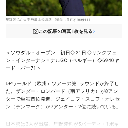
星野陸也が日本勢最上位発進 （撮影：GettyImages）
この記事の写真
1
枚を見る
＜ソウダル・オープン 初日◇21日◇リンクフェ
ン・インターナショナルGC（ベルギー）◇6940ヤ
ード・パー71＞
DPワールド（欧州）ツアーの第1ラウンドが終了し
た。ザンダー・ロンバード（南アフリカ）が8アン
ダーで単独首位発進。ジェイコブ・スコフ・オレセ
ン（デンマーク）が7アンダー・2位に続いている。
日本勢は3人が出場。星野陸也が5バーディ・1ボギ