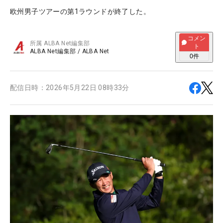
欧州男子ツアーの第1ラウンドが終了した。
コメン
所属
ALBA Net編集部
ト
ALBA Net編集部
/
ALBA Net
0
件
配信日時：
2026年5月22日 08時33分