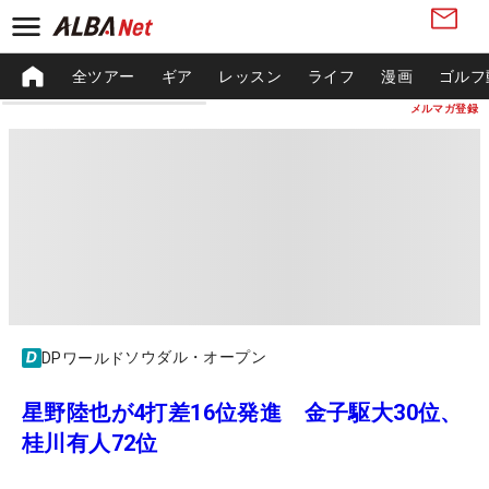
全ツアー
ギア
レッスン
ライフ
漫画
ゴルフ
メルマガ登録
ソウダル・オープン
DPワールド
星野陸也が4打差16位発進 金子駆大30位、
桂川有人72位