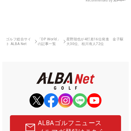
Recommended by
ゴルフ総合サイ
「DP World」
星野陸也が4打差16位発進 金子駆
ト ALBA Net
の記事一覧
大30位、桂川有人72位
ALBAゴルフニュース