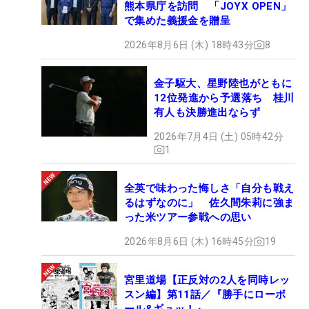
熊本県庁を訪問 「JOYX OPEN」
で集めた義援金を贈呈
2026年8月6日 (木) 18時43分
8
金子駆大、星野陸也がともに
12位発進から予選落ち 桂川
有人も決勝進出ならず
2026年7月4日 (土) 05時42分
1
全英で味わった悔しさ「自分も戦え
るはずなのに」 佐久間朱莉に強ま
った米ツアー参戦への思い
2026年8月6日 (木) 16時45分
19
宮里道場【正反対の2人を同時レッ
スン編】第11話／『勝手にローボ
ール&ギュッ！』