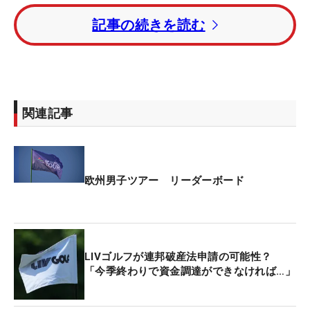
ーの「67」で回り、首位と4打差の4アンダー・16
記事の続きを読む
位タイで滑り出した。
メジャー「全米プロ」から連戦となる金子駆大は5
バーディ・2ボギーの「68」で3アンダー・30位タ
イ。桂川有人は2バーディ・1ボギーの「70」で1ア
関連記事
ンダー・72位タイにつけている。
欧州男子ツアー リーダーボード
LIVゴルフが連邦破産法申請の可能性？
「今季終わりで資金調達ができなければ…」