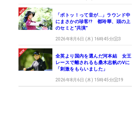
「ボトッ！って音が…」ラウンド中
にまさかの珍客!? 都玲華、頭の上
のセミと“共演”
2026年8月6日 (木) 16時45分
3
全英より国内を選んだ河本結 女王
レースで離されるも桑木志帆のVに
「刺激をもらいました」
2026年8月6日 (木) 15時45分
19