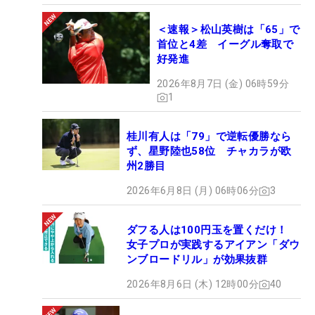
＜速報＞松山英樹は「65」で
首位と4差 イーグル奪取で
好発進
2026年8月7日 (金) 06時59分
1
桂川有人は「79」で逆転優勝なら
ず、星野陸也58位 チャカラが欧
州2勝目
2026年6月8日 (月) 06時06分
3
ダフる人は100円玉を置くだけ！
女子プロが実践するアイアン「ダウ
ンブロードリル」が効果抜群
2026年8月6日 (木) 12時00分
40