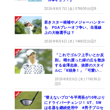
2026年8月7日 (金) 07時00分
9
若きスター候補やメジャーハンター
も PGAプレーオフ争い、当落線
上の大物選手は？
2026年8月6日 (木) 14時02分
1
「これでゴルフ上手いとか反
則」 晴れ渡った緑の丘を散歩
する金澤志奈、抜群のスタイ
ルに「8頭身！」「可愛いに
も程がある」
2026年8月6日 (木) 11時36分
3
“替えないプロ”今平周吾が10年ぶり
にドライバーチェンジ！ UT、5W
は名器を継続使用中 #男子プロセ