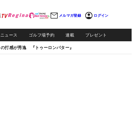
メルマガ登録
ログイン
Sニュース
ゴルフ場予約
連載
プレゼント
しの打感が秀逸 『トゥーロンパター』