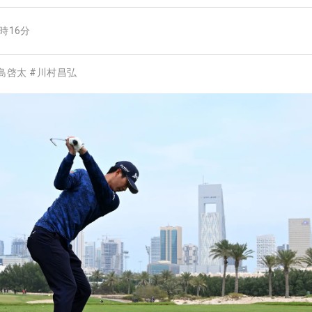
2時16分
島啓太
#
川村昌弘