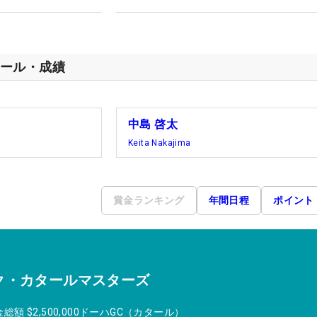
ール・成績
中島 啓太
Keita Nakajima
賞金ランキング
年間日程
ポイント
ク・カタールマスターズ
金総額
$2,500,000
ドーハGC（カタール）