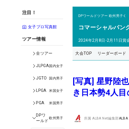
注目！
DPワールドツアー
欧州男子
コマーシャルバン
女子プロ写真館
ツアー情報
2024年2月8日-2月11日
賞
大会TOP
リーダーボード
全ツアー
JLPGA
国内女子
JGTO
国内男子
[写真] 星野
き日本勢4人目
LPGA
米国女子
PGA
米国男子
DPワ
欧州男子
所属
ALBA Net編集部
ALBA
ールド