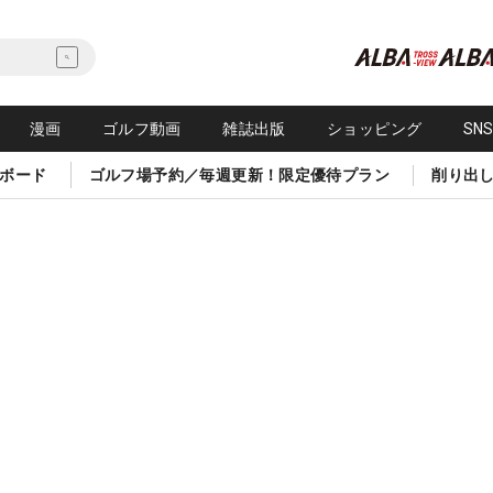
漫画
ゴルフ動画
雑誌出版
ショッピング
SN
ボード
ゴルフ場予約／毎週更新！限定優待プラン
削り出