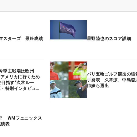
マスターズ 最終成績
星野陸也のスコア詳細
の今季主戦場は欧州
パリ五輪ゴルフ競技の強
年にアメリカに行くため
手発表 久常涼、中島啓
で目指す“久常ルー
姉妹ら選出
王・特別インタビュ
？ WMフェニックス
成績表