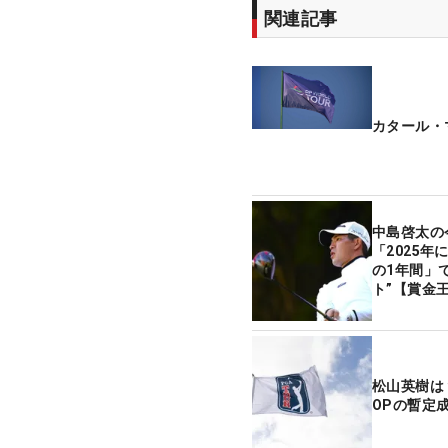
関連記事
カタール・
中島啓太
「2025
の1年間」
ト”【賞金
ー】
松山英樹は
OPの暫定