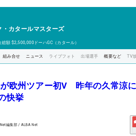
ク・カタールマスターズ
金総額
$2,500,000
ドーハGC（カタール）
組み合せ
ニュース
ライブフォト
出場選手
概要など
TV
陸也が欧州ツアー初V 昨年の久常涼
の快挙
 Net編集部
/
ALBA Net