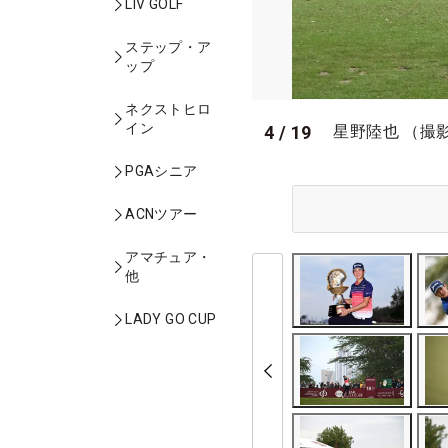
LIV GOLF
ステップ・ア
ップ
ネクストヒロ
イン
4
/
19
星野陸也 （撮影：
PGAシニア
ACNツアー
アマチュア・
他
LADY GO CUP