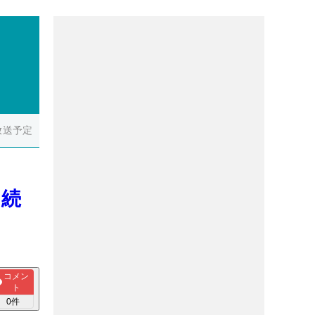
放送予定
に続
コメン
ト
0
件