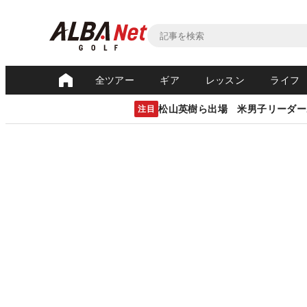
全ツアー
ギア
レッスン
ライフ
松山英樹ら出場 米男子リーダー
注目