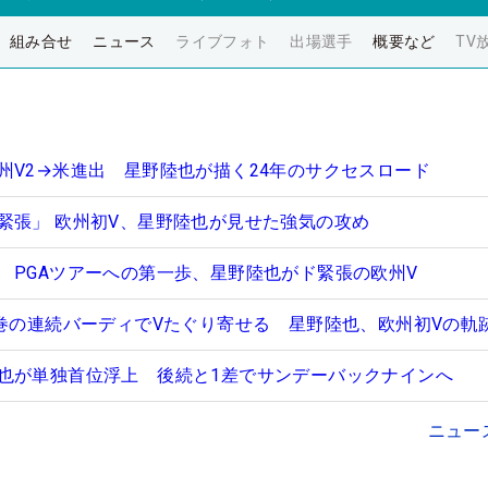
組み合せ
ニュース
ライブフォト
出場選手
概要など
TV
州V2→米進出 星野陸也が描く24年のサクセスロード
緊張」 欧州初V、星野陸也が見せた強気の攻め
 PGAツアーへの第一歩、星野陸也がド緊張の欧州V
圧巻の連続バーディでVたぐり寄せる 星野陸也、欧州初Vの軌
也が単独首位浮上 後続と1差でサンデーバックナインへ
ニュー