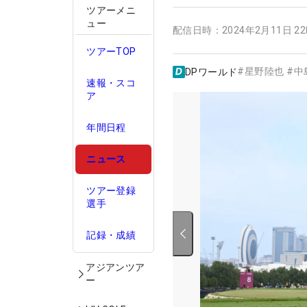
ツアーメニ
ュー
配信日時：
2024年2月11日 2
ツアーTOP
#
星野陸也
#
中
DPワールド
速報・スコ
ア
年間日程
ニュース
ツアー登録
選手
記録・成績
アジアンツア
ー