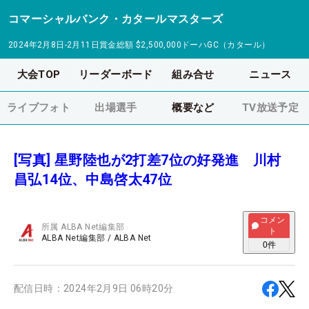
コマーシャルバンク・カタールマスターズ
2024年2月8日-2月11日
賞金総額
$2,500,000
ドーハGC（カタール）
大会TOP
リーダーボード
組み合せ
ニュース
ライブフォト
出場選手
概要など
TV放送予定
[写真] 星野陸也が2打差7位の好発進 川村
昌弘14位、中島啓太47位
コメン
所属
ALBA Net編集部
ト
ALBA Net編集部
/
ALBA Net
0
件
配信日時：
2024年2月9日 06時20分