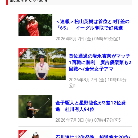
＜速報＞松山英樹は首位と4打差の
「65」 イーグル奪取で好発進
2026年8月7日 (金) 06時59分
1
首位通過の岩永杏奈がマッチ
1回戦に勝利 廣吉優梨菜も2
回戦へ/全米女子アマ
2026年8月7日 (金) 10時04分
1
金子駆大と星野陸也が3差12位発
進 桂川有人94位
2026年7月3日 (金) 07時47分
5
石川遼は12位発進 杉浦悠太20位/