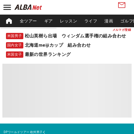
全ツアー
ギア
レッスン
ライフ
漫画
ゴルフ
メルマガ登録
松山英樹ら出場 ウィンダム選手権の組み合わせ
米国男子
北海道meijiカップ 組み合わせ
国内女子
最新の世界ランキング
米国女子
DPワールドツアー
欧州男子