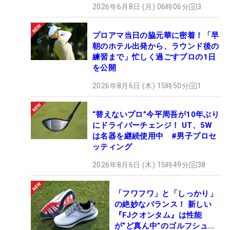
2026年6月8日 (月) 06時06分
3
プロアマ当日の脇元華に密着！「早
朝のホテル出発から、ラウンド後の
練習まで」忙しく過ごすプロの1日
を公開
2026年8月6日 (木) 15時50分
1
“替えないプロ”今平周吾が10年ぶり
にドライバーチェンジ！ UT、5W
は名器を継続使用中 #男子プロセ
ッティング
2026年8月6日 (木) 15時49分
38
「フワフワ」と「しっかり」
の絶妙なバランス！ 新しい
『FJクオンタム』は性能
が“ど真ん中”のゴルフシュー