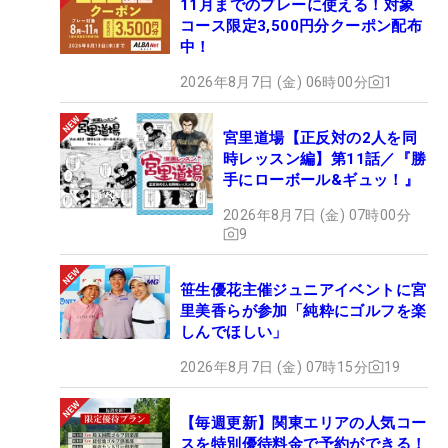
11月までのプレーに使える！対象
コース限定3,500円分クーポン配布
中！
2026年8月7日 (金) 06時00分
1
宮里道場【正反対の2人を同
時レッスン編】第11話／『勝
手にローボール&ギュッ！』
2026年8月7日 (金) 07時00分
9
笹生優花主催ジュニアイベントに宮
里美香らが参加「純粋にゴルフを楽
しんでほしい」
2026年8月7日 (金) 07時15分
19
【毎週更新】関東エリアの人気コー
スを特別優待料金で予約ができる！