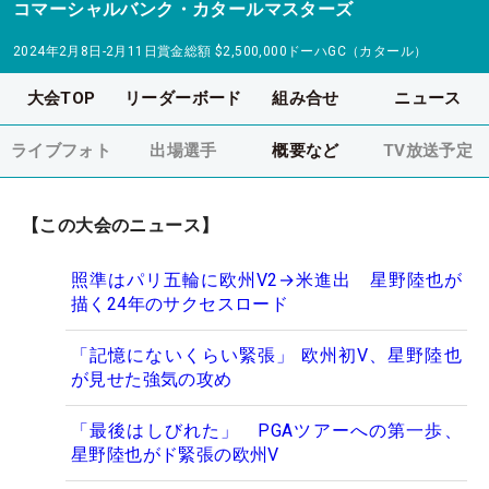
コマーシャルバンク・カタールマスターズ
2024年2月8日-2月11日
賞金総額
$2,500,000
ドーハGC（カタール）
大会TOP
リーダーボード
組み合せ
ニュース
ライブフォト
出場選手
概要など
TV放送予定
【この大会のニュース】
照準はパリ五輪に欧州V2→米進出 星野陸也が
描く24年のサクセスロード
「記憶にないくらい緊張」 欧州初V、星野陸也
が見せた強気の攻め
「最後はしびれた」 PGAツアーへの第一歩、
星野陸也がド緊張の欧州V