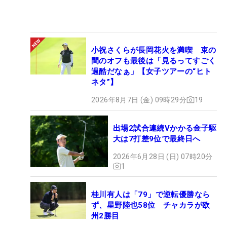
小祝さくらが長岡花火を満喫 束の
間のオフも最後は「見るってすごく
過酷だなぁ」【女子ツアーの“ヒト
ネタ”】
2026年8月7日 (金) 09時29分
19
出場2試合連続Vかかる金子駆
大は7打差9位で最終日へ
2026年6月28日 (日) 07時20分
1
桂川有人は「79」で逆転優勝なら
ず、星野陸也58位 チャカラが欧
州2勝目