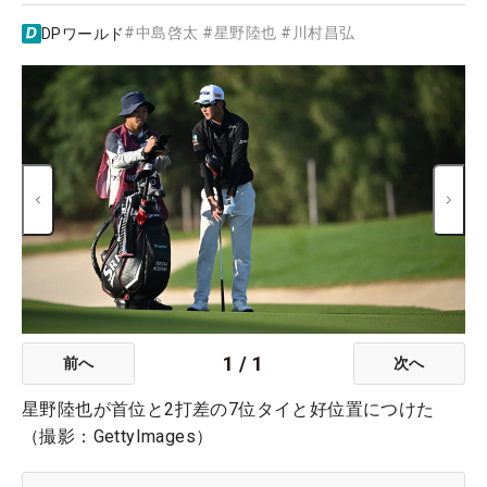
#
中島啓太
#
星野陸也
#
川村昌弘
DPワールド
1
/
1
前へ
次へ
星野陸也が首位と2打差の7位タイと好位置につけた
（撮影：GettyImages）