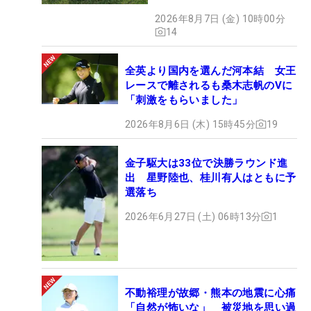
ズだった
2026年8月7日 (金) 10時00分
14
全英より国内を選んだ河本結 女王
レースで離されるも桑木志帆のVに
「刺激をもらいました」
2026年8月6日 (木) 15時45分
19
金子駆大は33位で決勝ラウンド進
出 星野陸也、桂川有人はともに予
選落ち
2026年6月27日 (土) 06時13分
1
不動裕理が故郷・熊本の地震に心痛
「自然が怖いな」 被災地を思い過