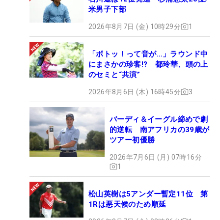
米男子下部
2026年8月7日 (金) 10時29分
1
「ボトッ！って音が…」ラウンド中
にまさかの珍客!? 都玲華、頭の上
のセミと“共演”
2026年8月6日 (木) 16時45分
3
バーディ＆イーグル締めで劇
的逆転 南アフリカの39歳が
ツアー初優勝
2026年7月6日 (月) 07時16分
1
松山英樹は5アンダー暫定11位 第
1Rは悪天候のため順延