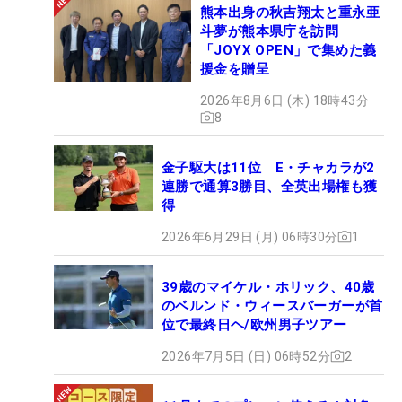
熊本出身の秋吉翔太と重永亜
斗夢が熊本県庁を訪問
「JOYX OPEN」で集めた義
援金を贈呈
2026年8月6日 (木) 18時43分
8
金子駆大は11位 E・チャカラが2
連勝で通算3勝目、全英出場権も獲
得
2026年6月29日 (月) 06時30分
1
39歳のマイケル・ホリック、40歳
のベルンド・ウィースバーガーが首
位で最終日ヘ/欧州男子ツアー
2026年7月5日 (日) 06時52分
2