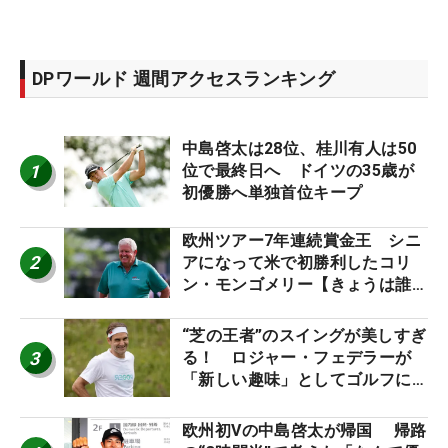
DPワールド 週間アクセスランキング
中島啓太は28位、桂川有人は50
1
位で最終日へ ドイツの35歳が
初優勝へ単独首位キープ
欧州ツアー7年連続賞金王 シニ
2
アになって米で初勝利したコリ
ン・モンゴメリー【きょうは誰の
誕生日？】
“芝の王者”のスイングが美しすぎ
3
る！ ロジャー・フェデラーが
「新しい趣味」としてゴルフに挑
戦中！
欧州初Vの中島啓太が帰国 帰路