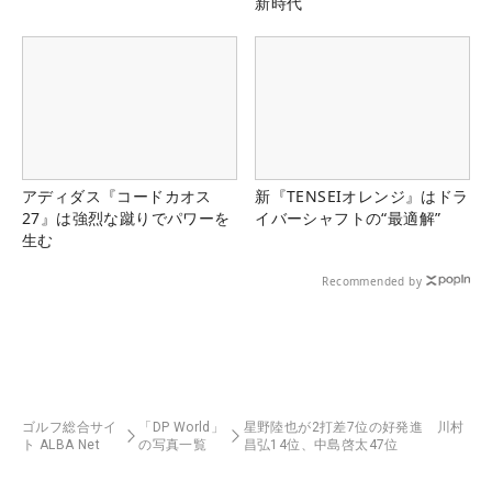
新時代
アディダス『コードカオス
新『TENSEIオレンジ』はドラ
27』は強烈な蹴りでパワーを
イバーシャフトの“最適解”
生む
Recommended by
ゴルフ総合サイ
「DP World」
星野陸也が2打差7位の好発進 川村
ト ALBA Net
の写真一覧
昌弘14位、中島啓太47位