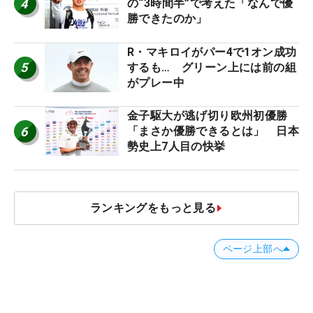
4
の“3時間半”で考えた「なんで優
勝できたのか」
R・マキロイがパー4で1オン成功
5
するも… グリーン上には前の組
がプレー中
金子駆大が逃げ切り欧州初優勝
6
「まさか優勝できるとは」 日本
勢史上7人目の快挙
ランキングをもっと見る
ページ上部へ