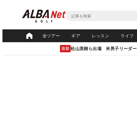
全ツアー
ギア
レッスン
ライフ
松山英樹ら出場 米男子リーダー
注目