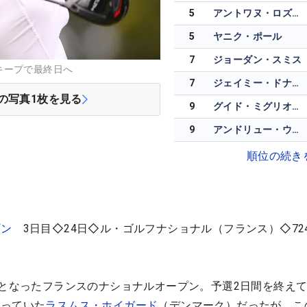
5
アントワヌ・ロズネル
5
ヤニク・ポール
7
ジョーダン・スミス
キープで最終日へ
7
ジェイミー・ドナルドソン
の写真
1
枚を見る
9
グイド・ミグリオッツィ
9
アンドリュー・ウィルソン
順位の続き
プン
3日目◇24日◇ル・ゴルフナショナル（フランス）◇72
催となったフランスのナショナルオープン。予選2日間を終えて
入っていた
ラスムス・ホイガード
（デンマーク）だったが、こ