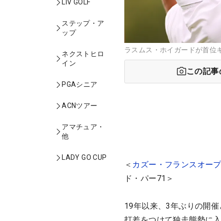
LIV GOLF
ステップ・ア
ップ
ラスムス・ホイガードが首位
ネクストヒロ
イン
この記事
PGAシニア
ACNツアー
アマチュア・
他
LADY GO CUP
＜
カズー・フランスオー
ド・パー71＞
19年以来、3年ぶりの開
打差をつけて独走態勢に