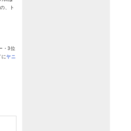
のの、ト
ー・3位
イに
ヤニ
。