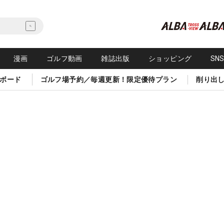
漫画
ゴルフ動画
雑誌出版
ショッピング
SN
ボード
ゴルフ場予約／毎週更新！限定優待プラン
削り出