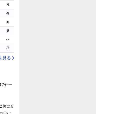
-9
-9
-8
-8
-7
-7
を見る
47ヤー
2位に6
の日は