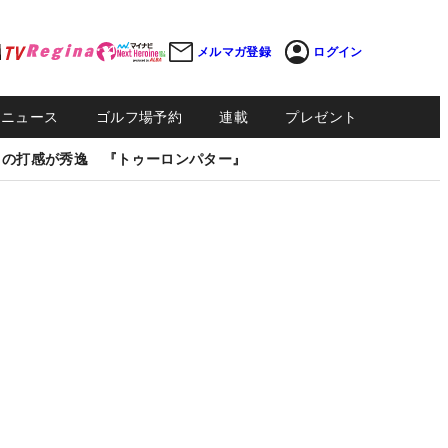
メルマガ登録
ログイン
Sニュース
ゴルフ場予約
連載
プレゼント
しの打感が秀逸 『トゥーロンパター』