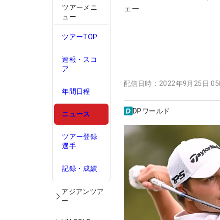
ツアーメニ
ェー
ュー
ツアーTOP
速報・スコ
ア
配信日時：
2022年9月25日 0
年間日程
DPワールド
ニュース
ツアー登録
選手
記録・成績
アジアンツア
ー