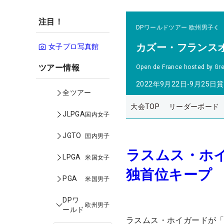
注目！
DPワールドツアー
欧州男子
カズー・フランス
女子プロ写真館
ツアー情報
Open de France hosted by Gre
2022年9月22日-9月25日
賞
全ツアー
大会TOP
リーダーボード
JLPGA
国内女子
JGTO
国内男子
ラスムス・ホ
LPGA
米国女子
独首位キープ 
PGA
米国男子
DPワ
欧州男子
ールド
ラスムス・ホイガードが「