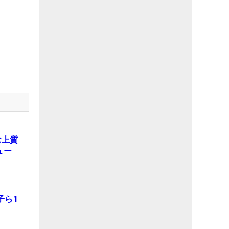
む上質
ュー
子ら1