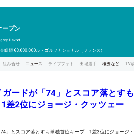
オープン
gory Havret
金総額
€3,000,000
ル・ゴルフナショナル（フランス）
組み合せ
ニュース
ライブフォト
出場選手
概要など
TV
イガードが「74」とスコア落とす
1差2位にジョージ・クッツェー
74」とスコア落とすも単独首位キープ 1差2位にジョージ