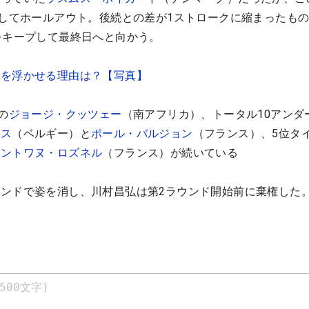
としてホールアウト。後続との差が1ストロークに縮まったも
をキープして最終日へと向かう。
ルを浮かせる理由は？【写真】
の
ジョージ・クッツェー
（南アフリカ）、トータル10アンダ
ース
（ベルギー）と
ポール・バルジョン
（フランス）、5位タ
アントワヌ・ロズネル
（フランス）が続いている
ンドで姿を消し、川村昌弘は第2ラウンド開始前に棄権した