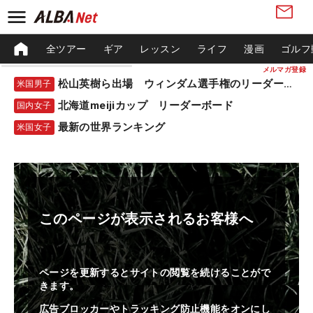
全ツアー
ギア
レッスン
ライフ
漫画
ゴルフ
メルマガ登録
松山英樹ら出場 ウィンダム選手権のリーダーボード
米国男子
北海道meijiカップ リーダーボード
国内女子
最新の世界ランキング
米国女子
このページが表示されるお客様へ
ページを更新するとサイトの閲覧を続けることがで
きます。
広告ブロッカーやトラッキング防止機能をオンにし