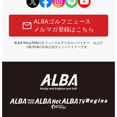
ALBAゴルフニュース
メルマガ登録はこちら
ALBA NetはR&Aのオフィシャルデジタルパートナー、および
USLPGAの日本公式サイトパートナーです。