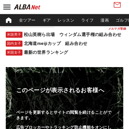
全ツアー
ギア
レッスン
ライフ
漫画
ゴルフ
メルマガ登録
松山英樹ら出場 ウィンダム選手権の組み合わせ
米国男子
北海道meijiカップ 組み合わせ
国内女子
最新の世界ランキング
米国女子
このページが表示されるお客様へ
ページを更新するとサイトの閲覧を続けることがで
きます。
広告ブロッカーやトラッキング防止機能をオンにし