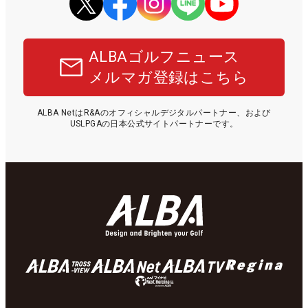
ALBAゴルフニュース
メルマガ登録はこちら
ALBA NetはR&Aのオフィシャルデジタルパートナー、および
USLPGAの日本公式サイトパートナーです。