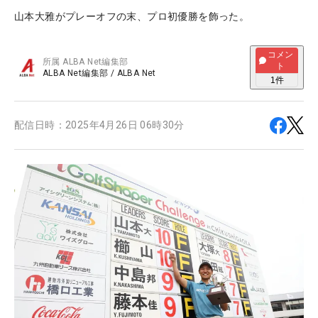
山本大雅がプレーオフの末、プロ初優勝を飾った。
コメン
所属
ALBA Net編集部
ト
ALBA Net編集部
/
ALBA Net
1
件
配信日時：
2025年4月26日 06時30分