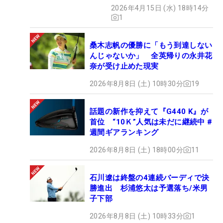
2026年4月15日 (水) 18時14分
1
桑木志帆の優勝に「もう到達しない
んじゃないか」 全英帰りの永井花
奈が受け止めた現実
2026年8月8日 (土) 10時30分
19
話題の新作を抑えて『G440 K』が
首位 “10Ｋ”人気は未だに継続中 #
週間ギアランキング
2026年8月8日 (土) 18時00分
11
石川遼は終盤の4連続バーディで決
勝進出 杉浦悠太は予選落ち/米男
子下部
2026年8月8日 (土) 10時33分
1