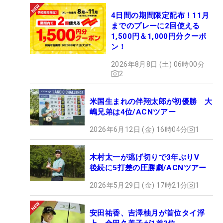
4日間の期間限定配布！11月
までのプレーに2回使える
1,500円＆1,000円分クーポ
ン！
2026年8月8日 (土) 06時00分
2
米国生まれの伴翔太郎が初優勝 大
嶋兄弟は4位/ACNツアー
2026年6月12日 (金) 16時04分
1
木村太一が逃げ切りで3年ぶりV
後続に5打差の圧勝劇/ACNツアー
2026年5月29日 (金) 17時21分
1
安田祐香、吉澤柚月が首位タイ浮