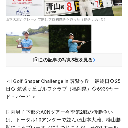
山本大雅がプレーオフ制しプロ初優勝を飾った（提供：JGTO）
この記事の写真
3
枚を見る
＜i Golf Shaper Challenge in 筑紫ヶ丘 最終日◇25
日◇ 筑紫ヶ丘ゴルフクラブ（福岡県）◇6939ヤー
ド・パー71＞
国内男子下部のACNツアー今季第2戦の優勝争い
は、トータル10アンダーで並んだ山本大雅、櫛山勝
弘によるプレーオフにもつれこんだ。その1ホール