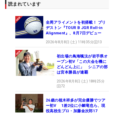
読まれています
全周アライメントを初搭載！ ブリ
ヂストン『TOUR B JGR Roll-in
Alignment』、8月7日デビュー
2026年8月8日 (土) 11時35分
13
初出場の鳥海颯汰が岩手県オ
ープン初V「この大会を機に
どんどん上に」 シニアの部
は宮本勝昌が連覇
2026年8月8日 (土) 18時25分
72
26歳の植木祥多が完全優勝でツア
ー初V 1差2位に小鯛竜也ら、現
役高校生プロ・加藤金次郎17