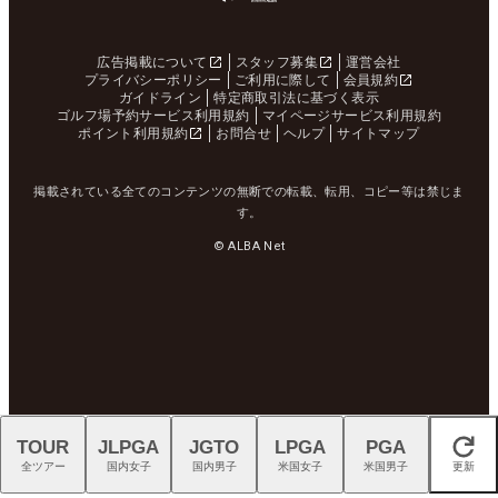
広告掲載について
スタッフ募集
運営会社
プライバシーポリシー
ご利用に際して
会員規約
ガイドライン
特定商取引法に基づく表示
ゴルフ場予約サービス利用規約
マイページサービス利用規約
ポイント利用規約
お問合せ
ヘルプ
サイトマップ
掲載されている全てのコンテンツの無断での転載、転用、コピー等は禁じま
す。
© ALBA Net
TOUR
JLPGA
JGTO
LPGA
PGA
閉じる
全ツアー
国内女子
国内男子
米国女子
米国男子
更新