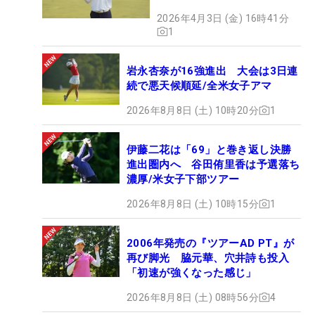
2026年4月3日 (金) 16時41分
1
岩永杏奈が16強進出 大会は3日連
続で悪天候順延/全米女子アマ
2026年8月8日 (土) 10時20分
1
伊藤二花は「69」と巻き返し決勝
進出圏内へ 谷田侑里香は予選落ち
濃厚/米女子下部ツアー
2026年8月8日 (土) 10時15分
1
2006年発売の『ツアーAD PT』が
再び脚光 脇元華、穴井詩も投入
「初速が強くなった感じ」
2026年8月8日 (土) 08時56分
4