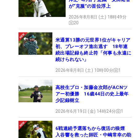
が“克服”の首位浮上
2026年8月8日 (土) 18時49分
20
米通算13勝の元世界1位がキャリア
初、プレーオフ進出逃す 18年連
続出場記録も終止符「何事も永遠に
続けられない」
2026年8月8日 (土) 10時00分
1
高校生プロ・加藤金次郎がACNツ
アー初優勝 16歳44日の史上最年
少記録樹立
2026年6月19日 (金) 14時24分
1
6戦連続予選落ちから復活の狼煙
入谷響を救った師匠・中嶋常幸の助