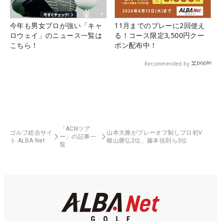
今年も男女プロが強い「キャ
11月までのプレーに2回使え
ロウェイ」のニュース一覧は
る！コース限定3,500円クー
こちら！
ポン配布中！
Recommended by
「ACNツア
ゴルフ総合サイ
山本大雅がプレーオフ制しプロ初V
ー」の記事一
ト ALBA Net
櫛山勝弘2位、藤本佳則ら3位
覧