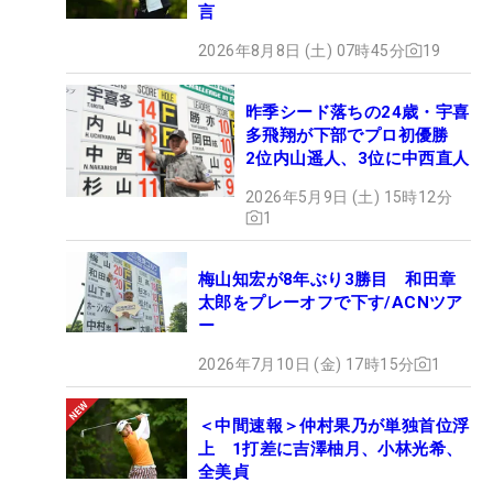
言
2026年8月8日 (土) 07時45分
19
昨季シード落ちの24歳・宇喜
多飛翔が下部でプロ初優勝
2位内山遥人、3位に中西直人
2026年5月9日 (土) 15時12分
1
梅山知宏が8年ぶり3勝目 和田章
太郎をプレーオフで下す/ACNツア
ー
2026年7月10日 (金) 17時15分
1
＜中間速報＞仲村果乃が単独首位浮
上 1打差に吉澤柚月、小林光希、
全美貞