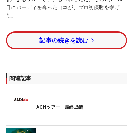
目にバーディを奪った山本が、プロ初優勝を挙げ
た。
2位に櫛山、トータル9アンダー・3位タイは中島邦
記事の続きを読む
宏、レギュラーツアー通算2勝の藤本佳則。トータ
ル8アンダー・5位タイに青山晃大、大塚大樹が続い
た。
国内男子ツアー開幕戦の「東建ホームメイトカッ
関連記事
プ」で自身最上位の3位タイで終えた出利葉太一郎
は、トータル7アンダー・7位タイ。昨年の国内シニ
アツアー「日本プロシニア選手権」を制すなど2勝
を挙げた52歳・増田伸洋はトータル6アンダー・17
ACNツアー 最終成績
位タイで3日間の競技を終えた。