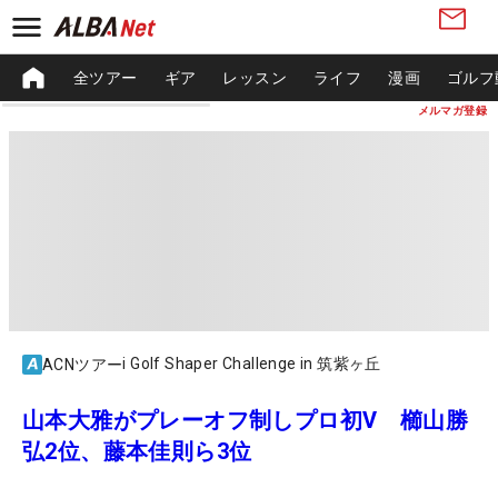
全ツアー
ギア
レッスン
ライフ
漫画
ゴルフ
メルマガ登録
i Golf Shaper Challenge in 筑紫ヶ丘
ACNツアー
山本大雅がプレーオフ制しプロ初V 櫛山勝
弘2位、藤本佳則ら3位