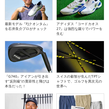
最新モデル『FJクオンタム』
アディダス『コードカオス
を石井良介プロがチェック
27』は強烈な蹴りでパワーを
生む
『G740』アイアンが引き出
スイスの叡智が生んだTPTシ
す“反則級”の寛容性と飛びは
ャフトで、ゴルフを異次元の
本当だった！
世界へ