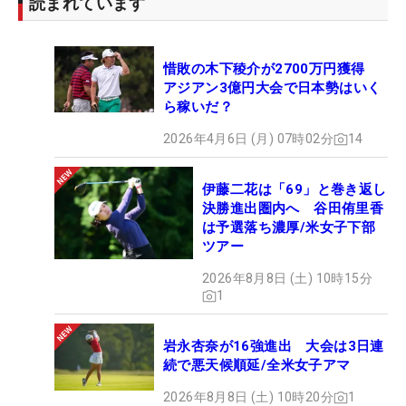
読まれています
惜敗の木下稜介が2700万円獲得
アジアン3億円大会で日本勢はいく
ら稼いだ？
2026年4月6日 (月) 07時02分
14
伊藤二花は「69」と巻き返し
決勝進出圏内へ 谷田侑里香
は予選落ち濃厚/米女子下部
ツアー
2026年8月8日 (土) 10時15分
1
岩永杏奈が16強進出 大会は3日連
続で悪天候順延/全米女子アマ
2026年8月8日 (土) 10時20分
1