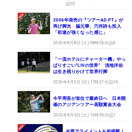
32
2006年発売の『ツアーAD PT』が
再び脚光 脇元華、穴井詩も投入
「初速が強くなった感じ」
2026年8月8日 (土) 08時56分
4
「一流ホテルにチャーター機」やっ
ぱりすごい“LIVの世界” 浅地洋佑
は生き残りかけて世界行脚
2026年4月5日 (日) 17時21分
14
今平周吾が首位で最終日へ 日本開
催のアジアンツアー高額賞金大会
2026年4月4日 (土) 16時36分
1
全周アライメントを初搭載！