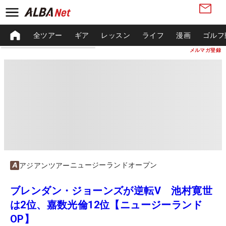
全ツアー
ギア
レッスン
ライフ
漫画
ゴルフ
メルマガ登録
ニュージーランドオープン
アジアンツアー
ブレンダン・ジョーンズが逆転V 池村寛世
は2位、嘉数光倫12位【ニュージーランド
OP】