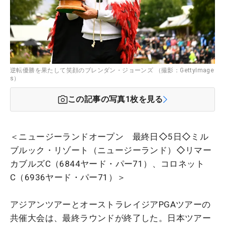
逆転優勝を果たして笑顔のブレンダン・ジョーンズ （撮影：GettyImage
s）
この記事の写真
1
枚を見る
＜ニュージーランドオープン 最終日◇5日◇ミル
ブルック・リゾート（ニュージーランド）◇リマー
カブルズC（6844ヤード・パー71）、コロネット
C（6936ヤード・パー71）＞
アジアンツアーとオーストラレイジアPGAツアーの
共催大会は、最終ラウンドが終了した。日本ツアー