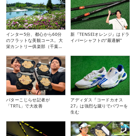
インター5分、都心から60分
新『TENSEIオレンジ』はドラ
のフラットな美観コース。大
イバーシャフトの“最適解”
栄カントリー俱楽部（千葉
県）
パターこじらせ記者が
アディダス『コードカオス
「TRTL」で大改善
27』は強烈な蹴りでパワーを
生む