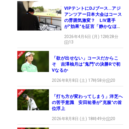
VIPテントにDJブース…アジ
アンツアー日本大会はコース
の雰囲気激変？ LIV選手
が“効果”を証言「静かなほう
が…」
2026年4月6日 (月) 12時28分
13
「欲が出せない」コースだからこ
そ 吉澤柚月は“鬼門”の決勝Rで初
Vなるか
2026年8月8日 (土) 17時58分
20
「打ち方が変わってしまう」洋芝へ
の苦手意識 安田祐香が“克服”の首
位浮上
2026年8月8日 (土) 18時49分
20