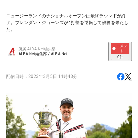
ニュージーランドのナショナルオープンは最終ラウンドが終
了。ブレンダン・ジョーンズが4打差を逆転して優勝を果たし
た。
コメン
所属
ALBA Net編集部
ト
ALBA Net編集部
/
ALBA Net
0
件
配信日時：
2023年3月5日 14時43分