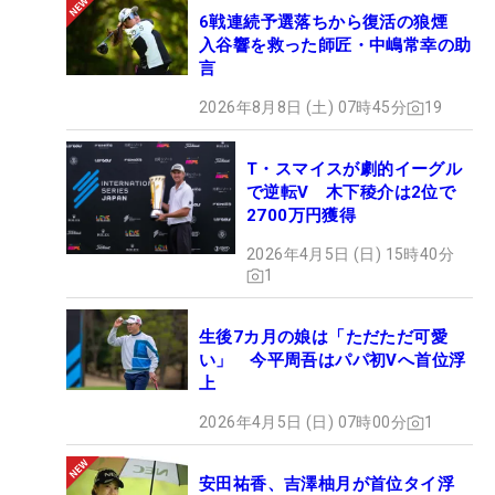
6戦連続予選落ちから復活の狼煙
入谷響を救った師匠・中嶋常幸の助
言
2026年8月8日 (土) 07時45分
19
T・スマイスが劇的イーグル
で逆転V 木下稜介は2位で
2700万円獲得
2026年4月5日 (日) 15時40分
1
生後7カ月の娘は「ただただ可愛
い」 今平周吾はパパ初Vへ首位浮
上
2026年4月5日 (日) 07時00分
1
安田祐香、吉澤柚月が首位タイ浮