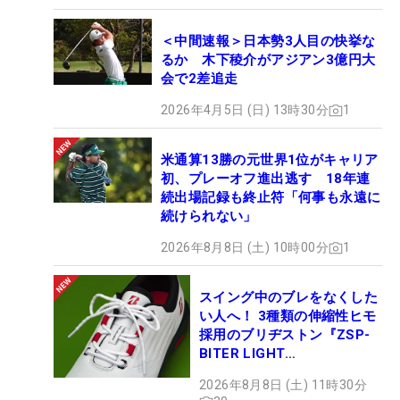
＜中間速報＞日本勢3人目の快挙な
るか 木下稜介がアジアン3億円大
会で2差追走
2026年4月5日 (日) 13時30分
1
米通算13勝の元世界1位がキャリア
初、プレーオフ進出逃す 18年連
続出場記録も終止符「何事も永遠に
続けられない」
2026年8月8日 (土) 10時00分
1
スイング中のブレをなくした
い人へ！ 3種類の伸縮性ヒモ
採用のブリヂストン『ZSP-
BITER LIGHT
MAGICLACE』、8月8日デビ
2026年8月8日 (土) 11時30分
ュー