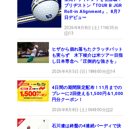
ブリヂストン『TOUR B JGR
Roll-in Alignment』、8月7
日デビュー
2026年8月8日 (土) 11時35分
13
ヒザから崩れ落ちたクラッチパット
も実らず 木下稜介は米ツアー目指
し日本専念へ「圧倒的な強さを」
2026年4月5日 (日) 18時00分
14
4日間の期間限定配布！11月までの
プレーに2回使える1,500円＆1,000
円分クーポン！
2026年8月8日 (土) 06時00分
2
石川遼は終盤の4連続バーディで決