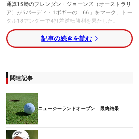
通算15勝のブレンダン・ジョーンズ（オーストラリ
ア）が6バーディ・1ボギーの「66」をマーク。トー
タル18アンダーで4打差逆転勝利を果たした。
記事の続きを読む
トータル15アンダー・2位タイに日本の池村寛世、
ベン・キャンベル（ニュージーランド）、ジョン・
ライラス（オーストラリア）、オム・ジェウン（韓
国）が入った。
関連記事
嘉数光倫は「72」と1つ落とし、トータル14アンダ
ー・12位タイ。米澤蓮がトータル11アンダー・22
位タイ、浅地洋佑はトータル10アンダー・26位タイ
で4日間を終えた。
ニュージーランドオープン 最終結果