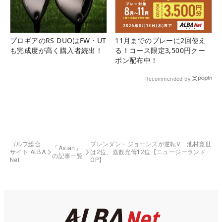
プロギアのRS DUOはFW・UT
11月までのプレーに2回使え
も完成度が高く購入者続出！
る！コース限定3,500円クー
ポン配布中！
Recommended by
ゴルフ総合
ブレンダン・ジョーンズが逆転V 池村寛世
「Asian」
サイト ALBA
は2位、嘉数光倫12位【ニュージーランド
の記事一覧
Net
OP】