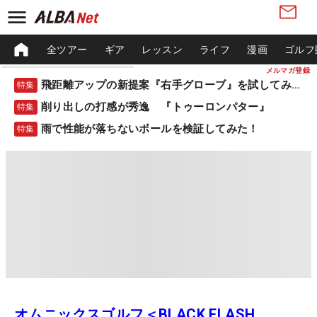
全ツアー
ギア
レッスン
ライフ
漫画
ゴルフ
メルマガ登録
飛距離アップの新提案『右手グローブ』を試してみた！
特集
削り出しの打感が秀逸 『トゥーロンパター』
特集
雨で性能が落ちないボールを検証してみた！
特集
オムニックスゴルフ＜BLACK FLASH