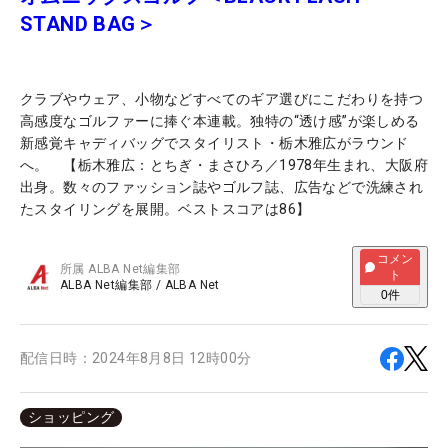
STAND BAG＞
クラブやウェア、小物などすべてのギア選びにこだわりを持つ
高感度なゴルファーに捧ぐ本連載。独特の“透け感”が楽しめる
新感覚キャディバッグでスタイリスト・栃木雅広がラウンド
へ。 【栃木雅広：とちぎ・まさひろ／1978年生まれ、大阪府
出身。数々のファッション誌やゴルフ誌、広告などで洗練され
たスタイリングを展開。ベストスコアは86】
コメン
所属
ALBA Net編集部
ト
ALBA Net編集部
/
ALBA Net
0
件
配信日時：
2024年8月8日 12時00分
ショッピング