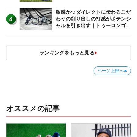
敏感かつダイレクトに伝わるこだ
6
わりの削り出しの打感がポテンシ
ャルを引き出す｜トゥーロンゴル
フ モナコ/アルカトラズ/ハリウ
ッド
ランキングをもっと見る
ページ上部へ
オススメの記事