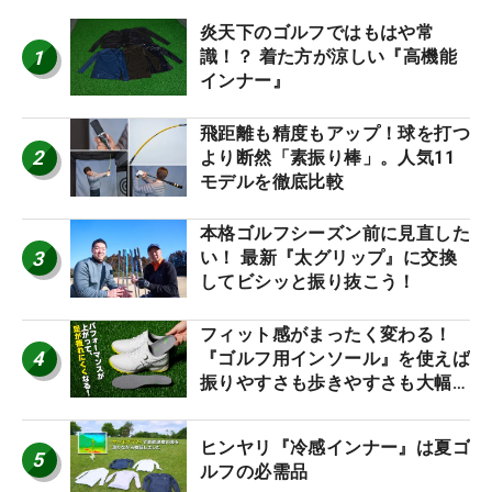
炎天下のゴルフではもはや常
1
識！？ 着た方が涼しい『高機能
インナー』
飛距離も精度もアップ！球を打つ
2
より断然「素振り棒」。人気11
モデルを徹底比較
本格ゴルフシーズン前に見直した
3
い！ 最新『太グリップ』に交換
してビシッと振り抜こう！
フィット感がまったく変わる！
4
『ゴルフ用インソール』を使えば
振りやすさも歩きやすさも大幅に
アップ！
ヒンヤリ『冷感インナー』は夏ゴ
5
ルフの必需品