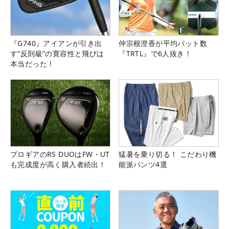
『G740』アイアンが引き出
仲宗根澄香が平均パット数
す“反則級”の寛容性と飛びは
『TRTL』で6人抜き！
本当だった！
プロギアのRS DUOはFW・UT
猛暑を乗り切る！ こだわり機
も完成度が高く購入者続出！
能派パンツ4選