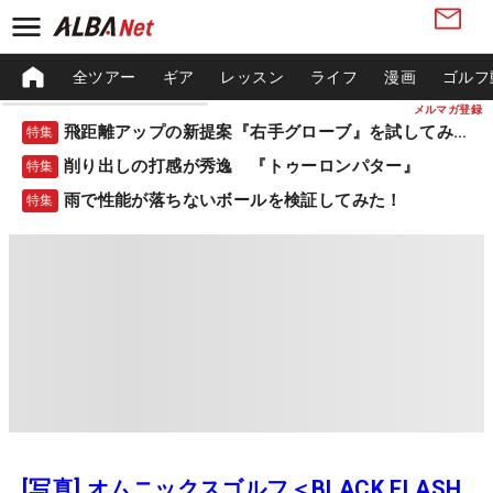
全ツアー
ギア
レッスン
ライフ
漫画
ゴルフ
メルマガ登録
飛距離アップの新提案『右手グローブ』を試してみた！
特集
削り出しの打感が秀逸 『トゥーロンパター』
特集
雨で性能が落ちないボールを検証してみた！
特集
[写真] オムニックスゴルフ＜BLACK FLASH