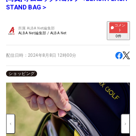
STAND BAG＞
コメン
所属
ALBA Net編集部
ト
ALBA Net編集部
/
ALBA Net
0
件
配信日時：
2024年8月8日 12時00分
ショッピング