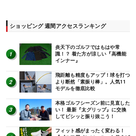
ショッピング 週間アクセスランキング
炎天下のゴルフではもはや常
1
識！？ 着た方が涼しい『高機能
インナー』
飛距離も精度もアップ！球を打つ
2
より断然「素振り棒」。人気11
モデルを徹底比較
本格ゴルフシーズン前に見直した
3
い！ 最新『太グリップ』に交換
してビシッと振り抜こう！
フィット感がまったく変わる！