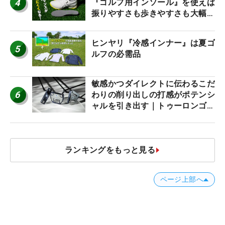
4
『ゴルフ用インソール』を使えば
振りやすさも歩きやすさも大幅に
アップ！
ヒンヤリ『冷感インナー』は夏ゴ
5
ルフの必需品
敏感かつダイレクトに伝わるこだ
6
わりの削り出しの打感がポテンシ
ャルを引き出す｜トゥーロンゴル
フ モナコ/アルカトラズ/ハリウ
ッド
ランキングをもっと見る
ページ上部へ