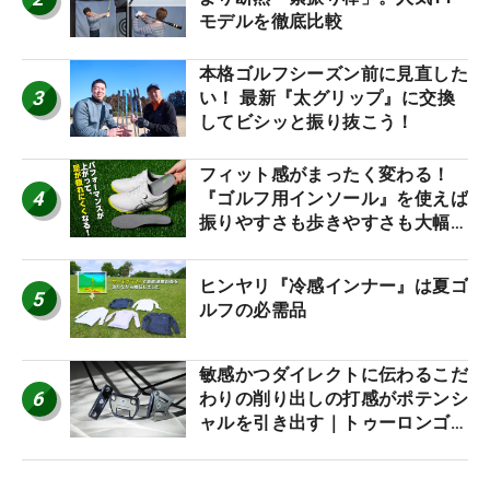
モデルを徹底比較
本格ゴルフシーズン前に見直した
3
い！ 最新『太グリップ』に交換
してビシッと振り抜こう！
フィット感がまったく変わる！
4
『ゴルフ用インソール』を使えば
振りやすさも歩きやすさも大幅に
アップ！
ヒンヤリ『冷感インナー』は夏ゴ
5
ルフの必需品
敏感かつダイレクトに伝わるこだ
6
わりの削り出しの打感がポテンシ
ャルを引き出す｜トゥーロンゴル
フ モナコ/アルカトラズ/ハリウ
ッド