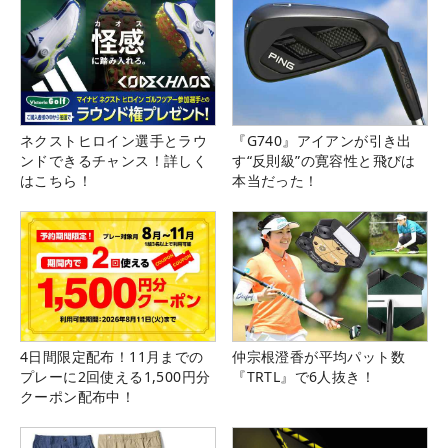
ネクストヒロイン選手とラウ
『G740』アイアンが引き出
ンドできるチャンス！詳しく
す“反則級”の寛容性と飛びは
はこちら！
本当だった！
4日間限定配布！11月までの
仲宗根澄香が平均パット数
プレーに2回使える1,500円分
『TRTL』で6人抜き！
クーポン配布中！