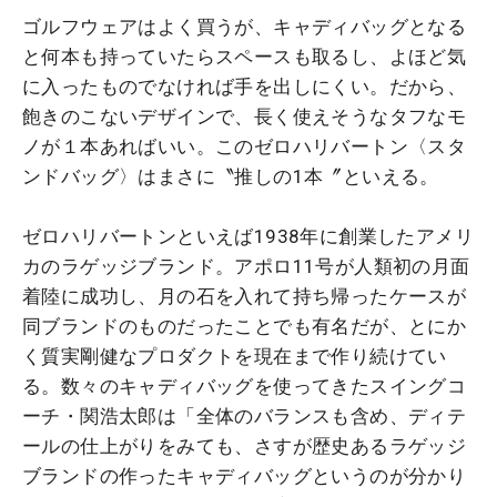
ゴルフウェアはよく買うが、キャディバッグとなる
と何本も持っていたらスペースも取るし、よほど気
に入ったものでなければ手を出しにくい。だから、
飽きのこないデザインで、長く使えそうなタフなモ
ノが１本あればいい。このゼロハリバートン〈スタ
ンドバッグ〉はまさに〝推しの1本〞といえる。
ゼロハリバートンといえば1938年に創業したアメリ
カのラゲッジブランド。アポロ11号が人類初の月面
着陸に成功し、月の石を入れて持ち帰ったケースが
同ブランドのものだったことでも有名だが、とにか
く質実剛健なプロダクトを現在まで作り続けてい
る。数々のキャディバッグを使ってきたスイングコ
ーチ・関浩太郎は「全体のバランスも含め、ディテ
ールの仕上がりをみても、さすが歴史あるラゲッジ
ブランドの作ったキャディバッグというのが分かり