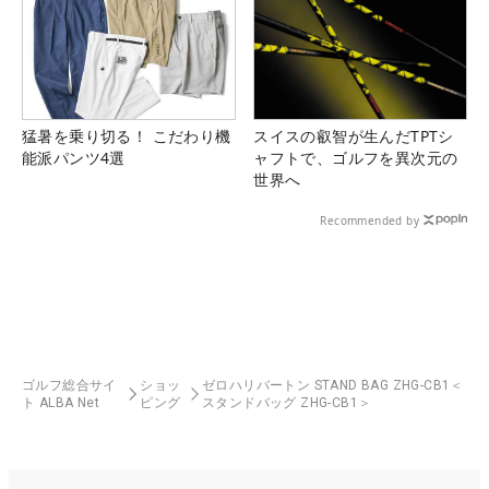
猛暑を乗り切る！ こだわり機
スイスの叡智が生んだTPTシ
能派パンツ4選
ャフトで、ゴルフを異次元の
世界へ
Recommended by
ゴルフ総合サイ
ショッ
ゼロハリバートン STAND BAG ZHG-CB1＜
ト ALBA Net
ピング
スタンドバッグ ZHG-CB1＞