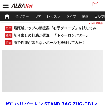
全ツアー
ギア
レッスン
ライフ
漫画
ゴルフ
メルマガ登録
飛距離アップの新提案『右手グローブ』を試してみた！
特集
削り出しの打感が秀逸 『トゥーロンパター』
特集
雨で性能が落ちないボールを検証してみた！
特集
ゼロハリバートン STAND BAG ZHG-CB1＜