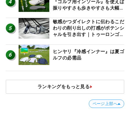
4
『ゴルフ用インソール』を使えば
振りやすさも歩きやすさも大幅に
アップ！
敏感かつダイレクトに伝わるこだ
5
わりの削り出しの打感がポテンシ
ャルを引き出す｜トゥーロンゴル
フ モナコ/アルカトラズ/ハリウ
ッド
ヒンヤリ『冷感インナー』は夏ゴ
6
ルフの必需品
ランキングをもっと見る
ページ上部へ