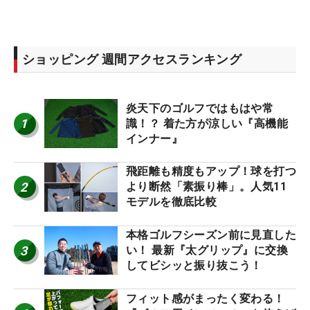
ショッピング 週間アクセスランキング
炎天下のゴルフではもはや常
1
識！？ 着た方が涼しい『高機能
インナー』
飛距離も精度もアップ！球を打つ
2
より断然「素振り棒」。人気11
モデルを徹底比較
本格ゴルフシーズン前に見直した
3
い！ 最新『太グリップ』に交換
してビシッと振り抜こう！
フィット感がまったく変わる！