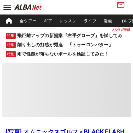
全ツアー
ギア
レッスン
ライフ
漫画
ゴルフ
メルマガ登録
飛距離アップの新提案『右手グローブ』を試してみた！
特集
削り出しの打感が秀逸 『トゥーロンパター』
特集
雨で性能が落ちないボールを検証してみた！
特集
[写真] オムニックスゴルフ＜BLACK FLASH