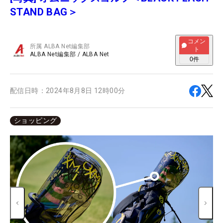
STAND BAG＞
コメン
所属
ALBA Net編集部
ト
ALBA Net編集部
/
ALBA Net
0
件
配信日時：
2024年8月8日 12時00分
ショッピング