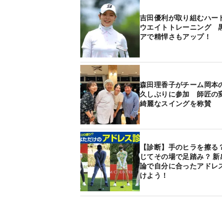
吉田優利が取り組むハー
ウエイトトレーニング 
アで精悍さもアップ！
森田理香子がチーム岡本
久しぶりに参加 師匠の
綺麗なスイングを称賛
【診断】手のヒラを擦る？
じてその場で足踏み？ 新
論で自分に合ったアドレ
けよう！