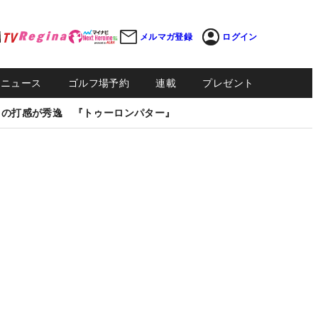
メルマガ登録
ログイン
Sニュース
ゴルフ場予約
連載
プレゼント
しの打感が秀逸 『トゥーロンパター』