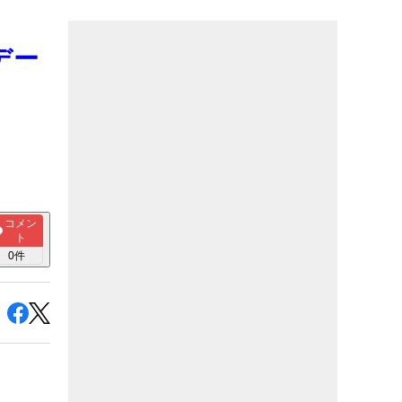
デー
コメン
ト
0
件