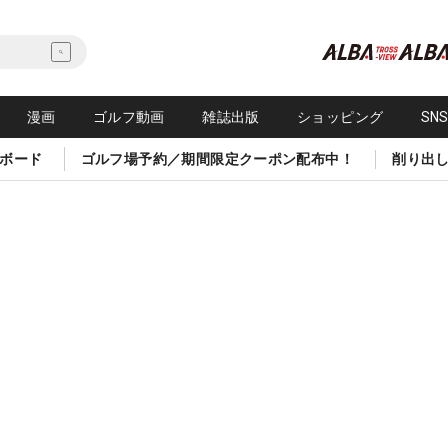
漫画
ゴルフ動画
雑誌出版
ショッピング
SN
ボード
ゴルフ場予約／期間限定クーポン配布中！
削り出