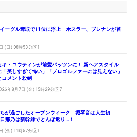
イーグル奪取で11位に浮上 ホスラー、ブレナンが首
日 (日) 08時53分
1
セキ・ユウティンが前髪パッツンに！ 新ヘアスタイル
に「美しすぎて怖い」「プロゴルファーには見えない」
とコメント殺到
026年8月7日 (金) 15時29分
7
ちが過ごしたオープンウィーク 堀琴音は人生初
車日那乃は新幹線でとんぼ返り…！
日 (金) 11時57分
1