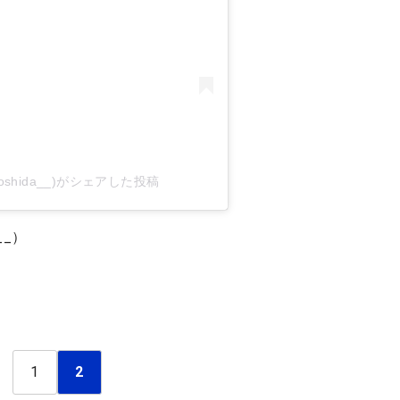
i_yoshida__)がシェアした投稿
__）
1
2