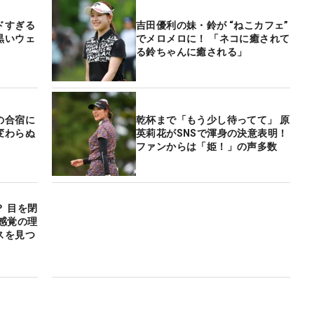
ドすぎる
吉田優利の妹・鈴が “ねこカフェ”
黒いウェ
でメロメロに！ 「ネコに癒されて
る鈴ちゃんに癒される」
の合宿に
乾杯まで「もう少し待ってて」 原
変わらぬ
英莉花がSNSで渾身の決意表明！
ファンからは「姫！」の声多数
 目を閉
感覚の理
スを見つ