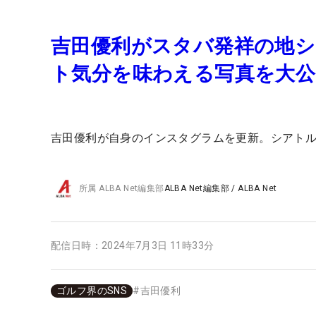
吉田優利がスタバ発祥の地シ
ト気分を味わえる写真を大公
吉田優利が自身のインスタグラムを更新。シアト
所属
ALBA Net編集部
ALBA Net編集部
/
ALBA Net
配信日時：
2024年7月3日 11時33分
ゴルフ界のSNS
#
吉田優利