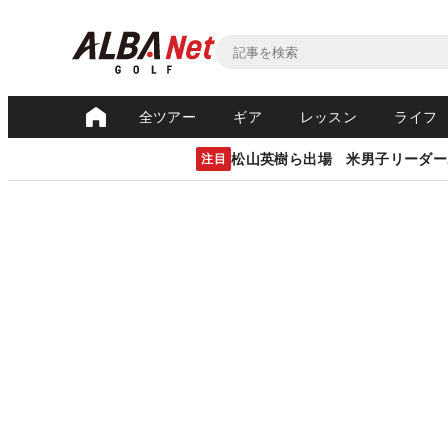
全ツアー
ギア
レッスン
ライフ
松山英樹ら出場 米男子リーダー
注目