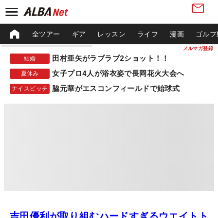
全ツアー
ギア
レッスン
ライフ
漫画
ゴルフ
メルマガ登録
田村亜矢がラブラブ2ショット！！
結婚
女子プロ4人が浴衣姿で長岡花火大会へ
夏休み
脇元華がエスコンフィールドで始球式
ナイスピッチ
吉田優利が取り組むハードすぎるウエイトト