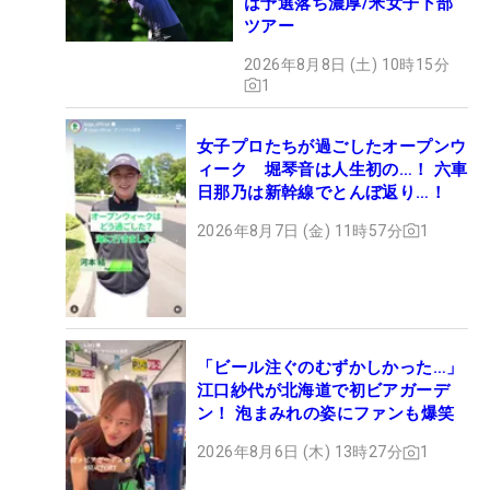
は予選落ち濃厚/米女子下部
ツアー
2026年8月8日 (土) 10時15分
1
女子プロたちが過ごしたオープンウ
ィーク 堀琴音は人生初の…！ 六車
日那乃は新幹線でとんぼ返り…！
2026年8月7日 (金) 11時57分
1
「ビール注ぐのむずかしかった…」
江口紗代が北海道で初ビアガーデ
ン！ 泡まみれの姿にファンも爆笑
2026年8月6日 (木) 13時27分
1