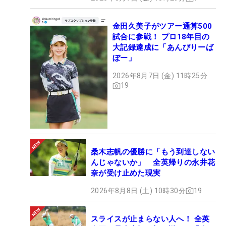
金田久美子がツアー通算500
試合に参戦！ プロ18年目の
大記録達成に「あんびりーば
ぼー」
2026年8月7日 (金) 11時25分
19
桑木志帆の優勝に「もう到達しない
んじゃないか」 全英帰りの永井花
奈が受け止めた現実
2026年8月8日 (土) 10時30分
19
スライスが止まらない人へ！ 全英