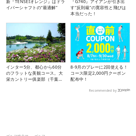
新『TENSEIオレンジ』はドラ
『G740』アイアンが引き出
イバーシャフトの“最適解”
す“反則級”の寛容性と飛びは
本当だった！
インター5分、都心から60分
8-9月のプレーに2回使える！
のフラットな美観コース。大
コース限定2,000円クーポン
栄カントリー俱楽部（千葉
配布中！
県）
Recommended by