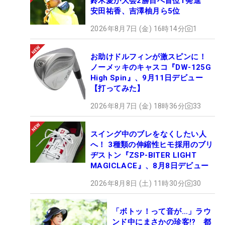
鈴木愛が大会2勝目へ首位T発進
安田祐香、吉澤柚月ら5位
2026年8月7日 (金) 16時14分
1
お助けドルフィンが激スピンに！
ノーメッキのキャスコ『DW-125G
High Spin』、9月11日デビュー
【打ってみた】
2026年8月7日 (金) 18時36分
33
スイング中のブレをなくしたい人
へ！ 3種類の伸縮性ヒモ採用のブリ
ヂストン『ZSP-BITER LIGHT
MAGICLACE』、8月8日デビュー
2026年8月8日 (土) 11時30分
30
「ボトッ！って音が…」ラウ
ンド中にまさかの珍客!? 都