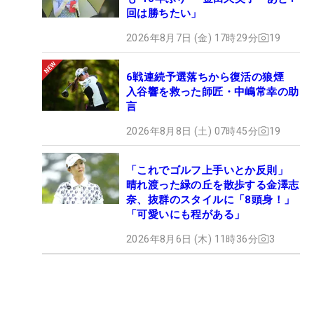
回は勝ちたい」
2026年8月7日 (金) 17時29分
19
6戦連続予選落ちから復活の狼煙
入谷響を救った師匠・中嶋常幸の助
言
2026年8月8日 (土) 07時45分
19
「これでゴルフ上手いとか反則」
晴れ渡った緑の丘を散歩する金澤志
奈、抜群のスタイルに「8頭身！」
「可愛いにも程がある」
2026年8月6日 (木) 11時36分
3