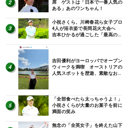
2
席 ゲストは「日本で一番人気の
ある」あのワンちゃん！
小祝さくら、川﨑春花ら女子プロ
3
4人が浴衣姿で長岡花火大会へ
吉本ひかるが過ごした「最高の夏
休み！」
吉田優利がヨーロッパでオープン
4
ウィークを満喫 オーストリアの
人気スポットを歴遊、素敵なお土
産もゲット！
「全部食べたら太っちゃうよ！」
5
小祝さくらが大量のお菓子を前に
満面の笑み
無念の「全英女子」を終えた山下