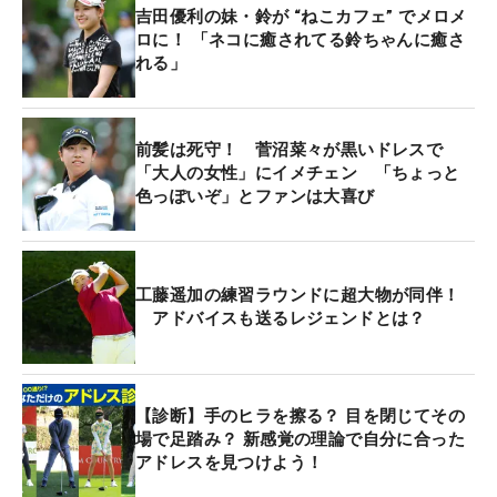
吉田優利の妹・鈴が “ねこカフェ” でメロメ
ロに！ 「ネコに癒されてる鈴ちゃんに癒さ
れる」
前髪は死守！ 菅沼菜々が黒いドレスで
「大人の女性」にイメチェン 「ちょっと
色っぽいぞ」とファンは大喜び
工藤遥加の練習ラウンドに超大物が同伴！
アドバイスも送るレジェンドとは？
【診断】手のヒラを擦る？ 目を閉じてその
場で足踏み？ 新感覚の理論で自分に合った
アドレスを見つけよう！