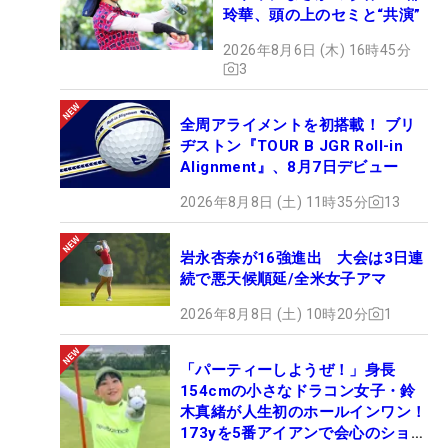
玲華、頭の上のセミと“共演”
2026年8月6日 (木) 16時45分
3
全周アライメントを初搭載！ ブリ
ヂストン『TOUR B JGR Roll-in
Alignment』、8月7日デビュー
2026年8月8日 (土) 11時35分
13
岩永杏奈が16強進出 大会は3日連
続で悪天候順延/全米女子アマ
2026年8月8日 (土) 10時20分
1
「パーティーしようぜ！」身長
154cmの小さなドラコン女子・鈴
木真緒が人生初のホールインワン！
173yを5番アイアンで会心のショッ