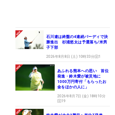
石川遼は終盤の4連続バーディで決
勝進出 杉浦悠太は予選落ち/米男
子下部
2026年8月8日 (土) 10時33分
1
あふれる熊本への思い 首位
発進・鈴木愛が被災地に
1000万円寄付「もらったお
金をほかの人に」
2026年8月7日 (金) 18時10分
19