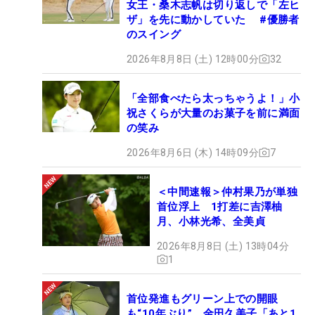
女王・桑木志帆は切り返しで「左ヒ
ザ」を先に動かしていた #優勝者
のスイング
2026年8月8日 (土) 12時00分
32
「全部食べたら太っちゃうよ！」小
祝さくらが大量のお菓子を前に満面
の笑み
2026年8月6日 (木) 14時09分
7
＜中間速報＞仲村果乃が単独
首位浮上 1打差に吉澤柚
月、小林光希、全美貞
2026年8月8日 (土) 13時04分
1
首位発進もグリーン上での開眼
も“10年ぶり” 金田久美子「あと1