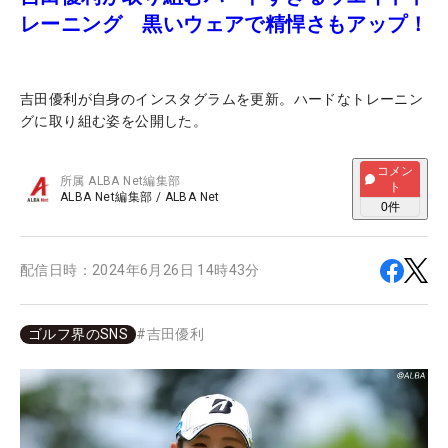
レーニング 黒いウェアで精悍さもアップ！
吉田優利が自身のインスタグラムを更新。ハードなトレーニン
グに取り組む姿を公開した。
コメン
所属
ALBA Net編集部
ト
ALBA Net編集部
/
ALBA Net
0
件
配信日時：
2024年6月26日 14時43分
ゴルフ界のSNS
#
吉田優利