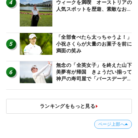
4
ウィークを満喫 オーストリアの
人気スポットを歴遊、素敵なお土
産もゲット！
「全部食べたら太っちゃうよ！」
5
小祝さくらが大量のお菓子を前に
満面の笑み
無念の「全英女子」を終えた山下
6
美夢有が帰国 きょうだい揃って
神戸の寿司屋で「バースデーディ
ナー？」
ランキングをもっと見る
ページ上部へ