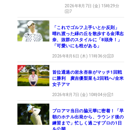
メント殺到
2026年8月7日 (金) 15時29分
7
「これでゴルフ上手いとか反則」
晴れ渡った緑の丘を散歩する金澤志
奈、抜群のスタイルに「8頭身！」
「可愛いにも程がある」
2026年8月6日 (木) 11時36分
3
首位通過の岩永杏奈がマッチ1回戦
に勝利 廣吉優梨菜も2回戦へ/全米
女子アマ
2026年8月7日 (金) 10時04分
1
プロアマ当日の脇元華に密着！「早
朝のホテル出発から、ラウンド後の
練習まで」忙しく過ごすプロの1日
を公開