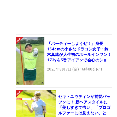
「パーティーしようぜ！」身長
154cmの小さなドラコン女子・鈴
木真緒が人生初のホールインワン！
173yを5番アイアンで会心のショッ
ト
2026年8月7日 (金) 16時00分
1
セキ・ユウティンが前髪パッ
ツンに！ 新ヘアスタイルに
「美しすぎて怖い」「プロゴ
ルファーには見えない」とコ