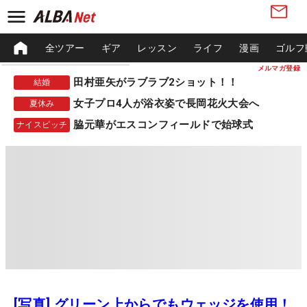
全ツアー
ギア
レッスン
ライフ
漫画
ゴルフ
メルマガ登録
田村亜矢がラブラブ2ショット！！
結婚
女子プロ4人が浴衣姿で長岡花火大会へ
夏休み
脇元華がエスコンフィールドで始球式
ナイスピッチ
[写真] グリーン上からでもウェッジを使用！