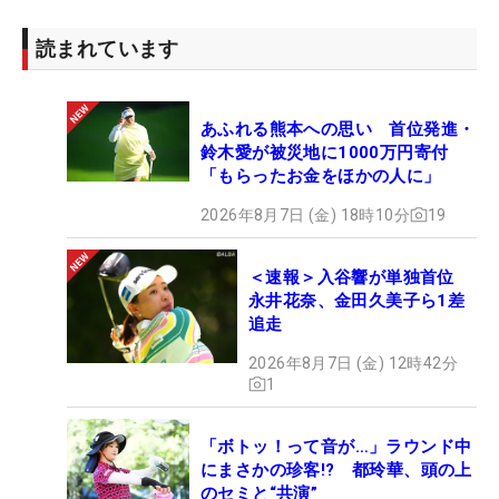
読まれています
あふれる熊本への思い 首位発進・
鈴木愛が被災地に1000万円寄付
「もらったお金をほかの人に」
2026年8月7日 (金) 18時10分
19
＜速報＞入谷響が単独首位
永井花奈、金田久美子ら1差
追走
2026年8月7日 (金) 12時42分
1
「ボトッ！って音が…」ラウンド中
にまさかの珍客!? 都玲華、頭の上
のセミと“共演”