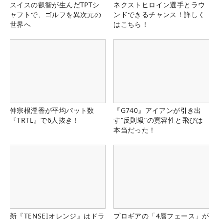
スイスの叡智が生んだTPTシ
ネクストヒロイン選手とラウ
ャフトで、ゴルフを異次元の
ンドできるチャンス！詳しく
世界へ
はこちら！
仲宗根澄香が平均パット数
『G740』アイアンが引き出
『TRTL』で6人抜き！
す“反則級”の寛容性と飛びは
本当だった！
新『TENSEIオレンジ』はドラ
プロギアの「4層フェース」が