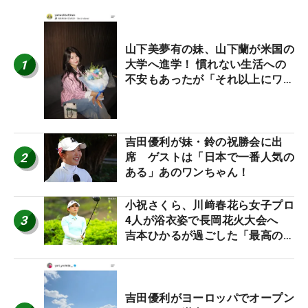
山下美夢有の妹、山下蘭が米国の
1
大学へ進学！ 慣れない生活への
不安もあったが「それ以上にワク
ワクしています」
吉田優利が妹・鈴の祝勝会に出
2
席 ゲストは「日本で一番人気の
ある」あのワンちゃん！
小祝さくら、川﨑春花ら女子プロ
3
4人が浴衣姿で長岡花火大会へ
吉本ひかるが過ごした「最高の夏
休み！」
吉田優利がヨーロッパでオープン