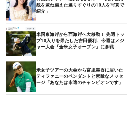
貌を兼ね備えた選りすぐりの10人を写真で
紹介」
米国東海岸から西海岸へ大移動！ 先週トッ
プ10入りを果たした吉田優利、今週はメジ
ャー大会「全米女子オープン」に参戦
米女子ツアーの大会から宮里美香に届いた
ティファニーのペンダントと素敵なメッセ
ージ「あなたは永遠のチャンピオンです」