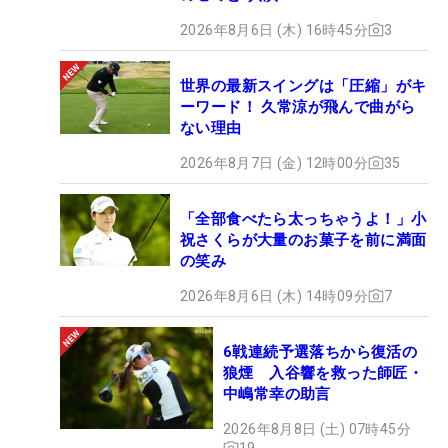
2026年8月6日 (木) 16時45分
3
世界の最新スイングは「圧縮」がキ
ーワード！ 久常涼が飛んで曲がら
ない理由
2026年8月7日 (金) 12時00分
35
「全部食べたら太っちゃうよ！」小
祝さくらが大量のお菓子を前に満面
の笑み
2026年8月6日 (木) 14時09分
7
6戦連続予選落ちから復活の
狼煙 入谷響を救った師匠・
中嶋常幸の助言
2026年8月8日 (土) 07時45分
19