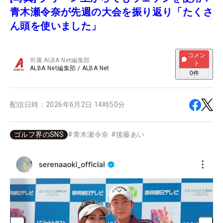
青木瀬令奈が先週の大会を振り返り「たくさ
ん頭を使いました」
コメン
所属
ALBA Net編集部
ト
ALBA Net編集部
/
ALBA Net
0
件
配信日時：
2026年6月2日 14時50分
ゴルフ界のSNS
#
青木瀬令奈
#
後藤あい