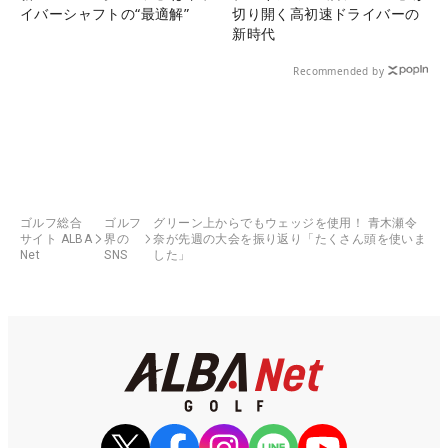
イバーシャフトの“最適解”
切り開く高初速ドライバーの
新時代
Recommended by
ゴルフ総合
ゴルフ
グリーン上からでもウェッジを使用！ 青木瀬令
サイト ALBA
界の
奈が先週の大会を振り返り「たくさん頭を使いま
Net
SNS
した」