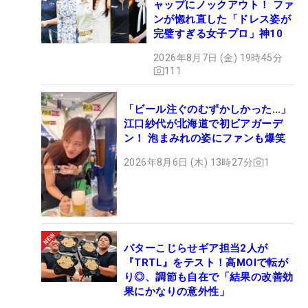
ャップにノックアウト！ ファ
ンが惚れ直した「ドレス姿が
完璧すぎる女子プロ」神10
2026年8月7日 (金) 19時45分
111
「ビール注ぐのむずかしかった…」
江口紗代が北海道で初ビアガーデ
ン！ 泡まみれの姿にファンも爆笑
2026年8月6日 (木) 13時27分
1
パターこじらせギア担当2人が
『TRTL』をテスト！高MOIで転が
り◎、調節も自在で「結果の改善効
果にかなりの意外性」