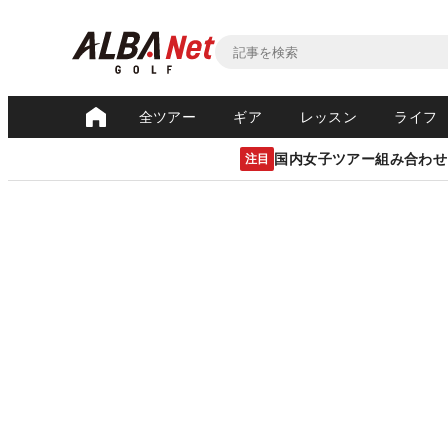
全ツアー
ギア
レッスン
ライフ
国内女子ツアー組み合わせ
注目