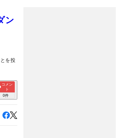
ダン
ことを投
コメン
ト
0
件