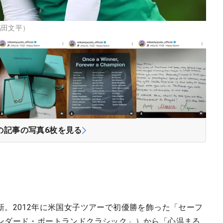
福田文平）
の記事の写真
6
枚を見る
。2012年に米国女子ツアーで初優勝を飾った「セーフ
ンダード・ポートランドクラシック」）から「心温まる