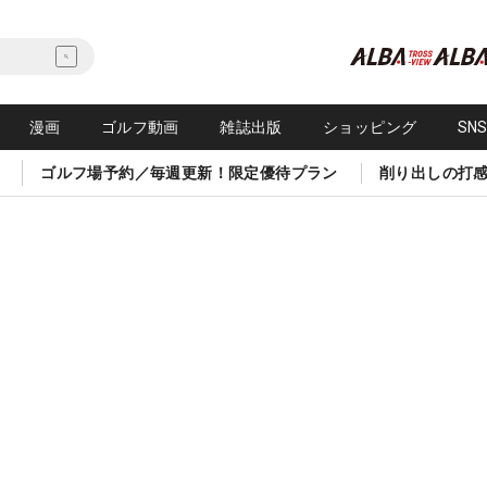
漫画
ゴルフ動画
雑誌出版
ショッピング
SN
ゴルフ場予約／毎週更新！限定優待プラン
削り出しの打