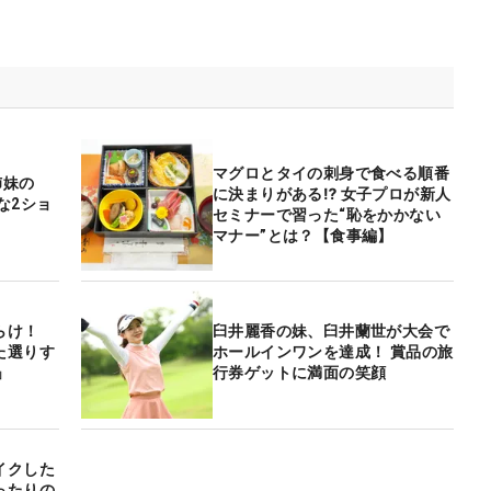
マグロとタイの刺身で食べる順番
姉妹の
に決まりがある⁉ 女子プロが新人
な2ショ
セミナーで習った“恥をかかない
」
マナー”とは？【食事編】
らけ！
臼井麗香の妹、臼井蘭世が大会で
た選りす
ホールインワンを達成！ 賞品の旅
」
行券ゲットに満面の笑顔
イクした
ったりの