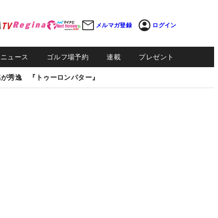
メルマガ登録
ログイン
Sニュース
ゴルフ場予約
連載
プレゼント
感が秀逸 『トゥーロンパター』