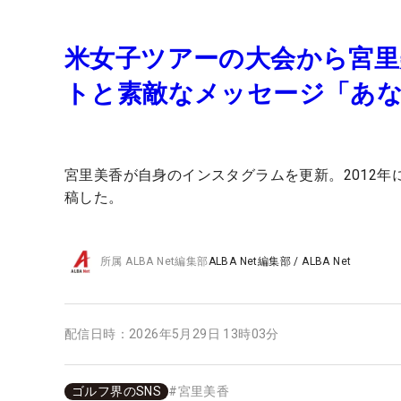
米女子ツアーの大会から宮
トと素敵なメッセージ「あ
宮里美香が自身のインスタグラムを更新。2012
稿した。
所属
ALBA Net編集部
ALBA Net編集部
/
ALBA Net
配信日時：
2026年5月29日 13時03分
ゴルフ界のSNS
#
宮里美香