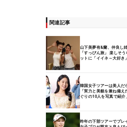
関連記事
山下美夢有&蘭、仲良し
「すっぴん旅」 楽しそう
ットに「イイネ～大好き
韓国女子ツアーは美人だ
「実力と美貌を兼ね備え
ぐりの10人を写真で紹介
昨年の下部ツアーでブレ
女子プロが親友と息もぴ