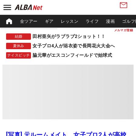
全ツアー
ギア
レッスン
ライフ
漫画
ゴルフ
メルマガ登録
田村亜矢がラブラブ2ショット！！
結婚
女子プロ4人が浴衣姿で長岡花火大会へ
夏休み
脇元華がエスコンフィールドで始球式
ナイスピッチ
[写真] 元ルームメイト、女子プロ2人が高校