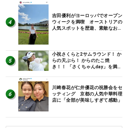
吉田優利がヨーロッパでオープン
4
ウィークを満喫 オーストリアの
人気スポットを歴遊、素敵なお土
産もゲット！
小祝さくらと2サムラウンド！ か
5
らの天ぷら！ からのたこ焼
き！！ 「さくちゃんday」を満喫
した吉本ひかるの福岡遠征最終日
川﨑春花が仁井優花の祝勝会をセ
6
ッティング 京都の人気中華料理
店に「全部が美味しすぎて感動」