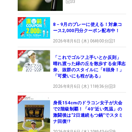
33
8－9月のプレーに使える！対象コ
ース2,000円分クーポン配布中！
2026年8月6日 (木) 06時00分
1
「これでゴルフ上手いとか反則」
晴れ渡った緑の丘を散歩する金澤志
奈、抜群のスタイルに「8頭身！」
「可愛いにも程がある」
2026年8月6日 (木) 11時36分
3
身長154cmのドラコン女子が大会
で2階級制覇！「40°近い気温」の
激闘後は“2日連続もつ鍋”でスタミ
ナ回復!?
2026年8月6日 (木) 10時43分
9