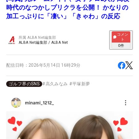
時代のなつかしプリクラを公開！ かなりの
加工っぷりに「凄い」「きゃわ」の反応
コメン
所属
ALBA Net編集部
ト
ALBA Net編集部
/
ALBA Net
0
件
配信日時：
2026年5月14日 16時29分
ゴルフ界のSNS
#
高久みなみ
#
平塚新夢