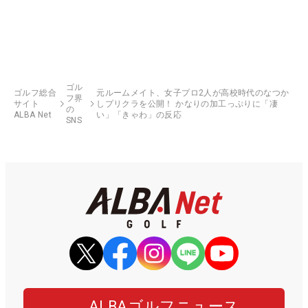
ゴル
ゴルフ総合
元ルームメイト、女子プロ2人が高校時代のなつか
フ界
サイト
しプリクラを公開！ かなりの加工っぷりに「凄
の
ALBA Net
い」「きゃわ」の反応
SNS
ALBAゴルフニュース