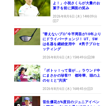
よ！」小祝さくらが大量のお
菓子を前に満面の笑み
2026年8月6日 (木) 14時09分
7
“替えないプロ”今平周吾が10年ぶり
にドライバーチェンジ！ UT、5W
は名器を継続使用中 #男子プロセ
ッティング
2026年8月6日 (木) 15時49分
38
「ボトッ！って音が…」ラウンド中
にまさかの珍客!? 都玲華、頭の上
のセミと“共演”
2026年8月6日 (木) 16時45分
3
笹生優花が6度目のジュニアイベン