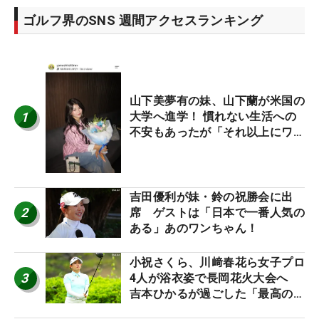
ゴルフ界のSNS 週間アクセスランキング
山下美夢有の妹、山下蘭が米国の
1
大学へ進学！ 慣れない生活への
不安もあったが「それ以上にワク
ワクしています」
吉田優利が妹・鈴の祝勝会に出
2
席 ゲストは「日本で一番人気の
ある」あのワンちゃん！
小祝さくら、川﨑春花ら女子プロ
3
4人が浴衣姿で長岡花火大会へ
吉本ひかるが過ごした「最高の夏
休み！」