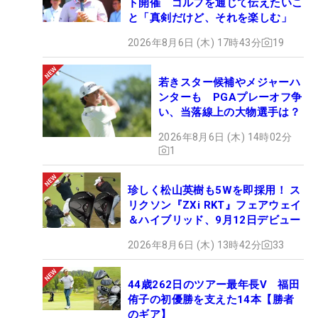
ト開催 ゴルフを通じて伝えたいこ
と「真剣だけど、それを楽しむ」
2026年8月6日 (木) 17時43分
19
若きスター候補やメジャーハ
ンターも PGAプレーオフ争
い、当落線上の大物選手は？
2026年8月6日 (木) 14時02分
1
珍しく松山英樹も5Wを即採用！ ス
リクソン『ZXi RKT』フェアウェイ
＆ハイブリッド、9月12日デビュー
2026年8月6日 (木) 13時42分
33
44歳262日のツアー最年長V 福田
侑子の初優勝を支えた14本【勝者
のギア】