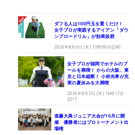
ダフる人は100円玉を置くだけ！
女子プロが実践するアイアン「ダウ
ンブロードリル」が効果抜群
2026年8月6日 (木) 12時00分
40
女子プロが福岡でホテルのプ
ールを満喫！ からの大阪、東
京と日本縦断！ 小林光希が充
実の夏休みを大満喫
2026年8月5日 (水) 16時17分
17
進藤大典ジュニア大会が10月に開
催 優勝者にはプロトーナメント出
場権