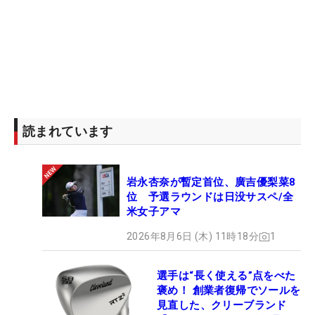
読まれています
岩永杏奈が暫定首位、廣吉優梨菜8
位 予選ラウンドは日没サスペ/全
米女子アマ
2026年8月6日 (木) 11時18分
1
選手は“長く使える”点をべた
褒め！ 創業者復帰でソールを
見直した、クリーブランド