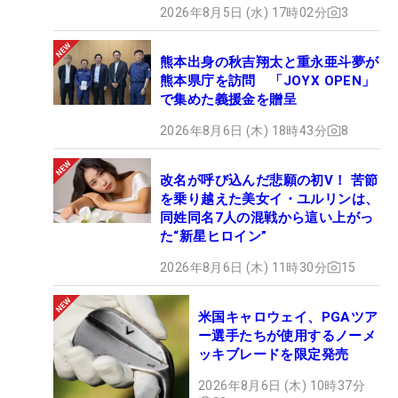
2026年8月5日 (水) 17時02分
3
熊本出身の秋吉翔太と重永亜斗夢が
熊本県庁を訪問 「JOYX OPEN」
で集めた義援金を贈呈
2026年8月6日 (木) 18時43分
8
改名が呼び込んだ悲願の初V！ 苦節
を乗り越えた美女イ・ユルリンは、
同姓同名7人の混戦から這い上がっ
た“新星ヒロイン”
2026年8月6日 (木) 11時30分
15
米国キャロウェイ、PGAツア
ー選手たちが使用するノーメ
ッキブレードを限定発売
2026年8月6日 (木) 10時37分