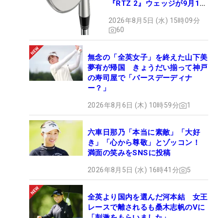
『RTZ 2』ウェッジが9月12
日デビュー
2026年8月5日 (水) 15時09分
60
無念の「全英女子」を終えた山下美
夢有が帰国 きょうだい揃って神戸
の寿司屋で「バースデーディナ
ー？」
2026年8月6日 (木) 10時59分
1
六車日那乃「本当に素敵」「大好
き」「心から尊敬」とゾッコン！
満面の笑みをSNSに投稿
2026年8月5日 (水) 16時41分
5
全英より国内を選んだ河本結 女王
レースで離されるも桑木志帆のVに
「刺激をもらいました」