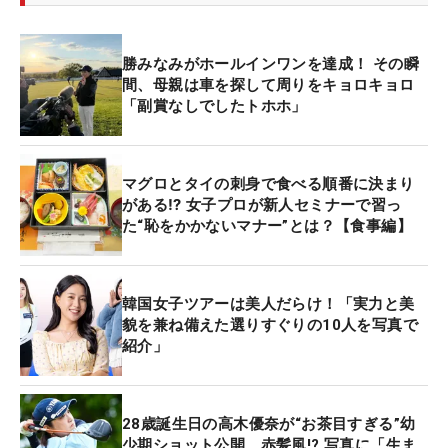
勝みなみがホールインワンを達成！ その瞬
間、母親は車を探して周りをキョロキョロ
「副賞なしでしたトホホ」
マグロとタイの刺身で食べる順番に決まり
がある⁉ 女子プロが新人セミナーで習っ
た“恥をかかないマナー”とは？【食事編】
韓国女子ツアーは美人だらけ！「実力と美
貌を兼ね備えた選りすぐりの10人を写真で
紹介」
28歳誕生日の高木優奈が“お茶目すぎる”幼
少期ショット公開 赤髪風!? 写真に「生ま