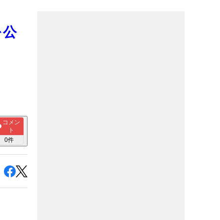
を公
コメン
ト
0
件