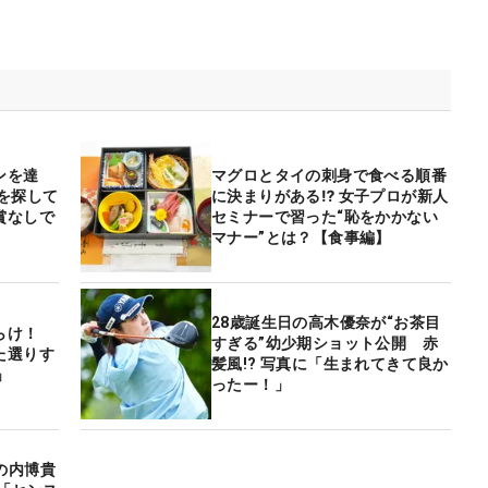
ンを達
マグロとタイの刺身で食べる順番
を探して
に決まりがある⁉ 女子プロが新人
賞なしで
セミナーで習った“恥をかかない
マナー”とは？【食事編】
28歳誕生日の高木優奈が“お茶目
らけ！
すぎる”幼少期ショット公開 赤
た選りす
髪風!? 写真に「生まれてきて良か
」
ったー！」
の内博貴