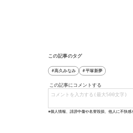
この記事のタグ
#高久みなみ
#平塚新夢