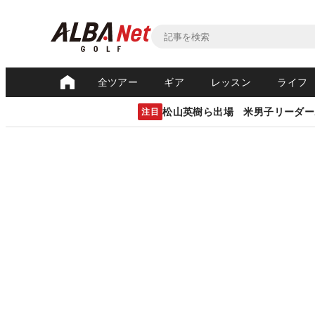
全ツアー
ギア
レッスン
ライフ
松山英樹ら出場 米男子リーダー
注目