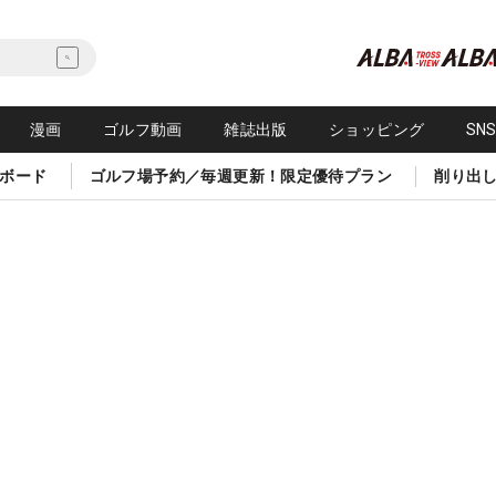
漫画
ゴルフ動画
雑誌出版
ショッピング
SN
ボード
ゴルフ場予約／毎週更新！限定優待プラン
削り出