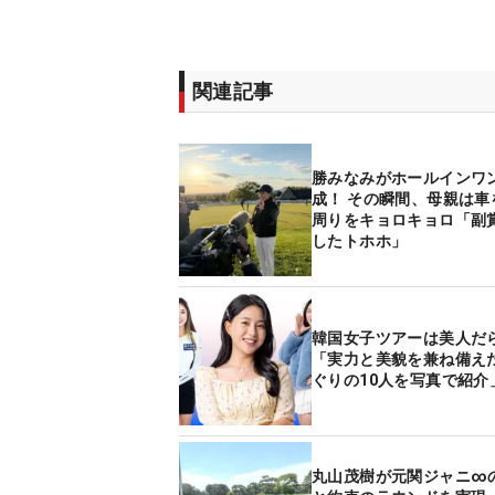
関連記事
勝みなみがホールインワ
成！ その瞬間、母親は車
周りをキョロキョロ「副
したトホホ」
韓国女子ツアーは美人だ
「実力と美貌を兼ね備え
ぐりの10人を写真で紹介
丸山茂樹が元関ジャニ∞