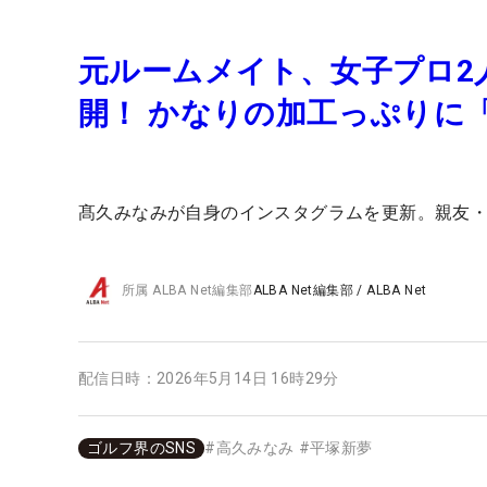
元ルームメイト、女子プロ2
開！ かなりの加工っぷりに
髙久みなみが自身のインスタグラムを更新。親友・
所属
ALBA Net編集部
ALBA Net編集部
/
ALBA Net
配信日時：
2026年5月14日 16時29分
ゴルフ界のSNS
#
高久みなみ
#
平塚新夢