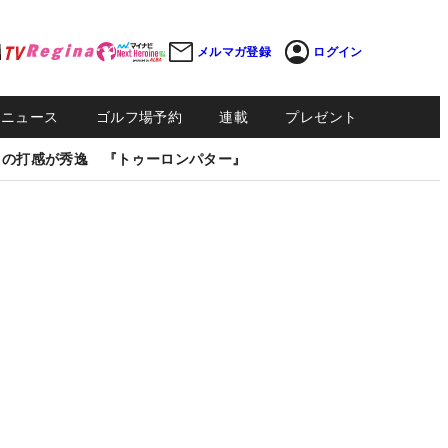
メルマガ登録
ログイン
Sニュース
ゴルフ場予約
連載
プレゼント
しの打感が秀逸 『トゥーロンパター』