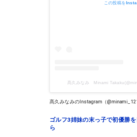
この投稿をInst
髙久みなみ Minami Takaku(@m
髙久みなみのInstagram（@minami_12
ゴルフ3姉妹の末っ子で初優勝
ら