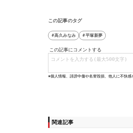
この記事のタグ
#高久みなみ
#平塚新夢
関連記事