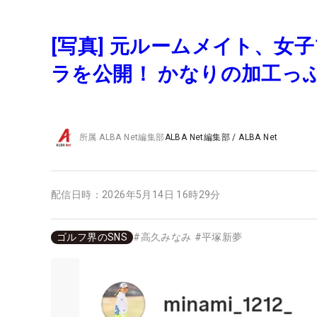
[写真] 元ルームメイト、女
ラを公開！ かなりの加工っ
所属
ALBA Net編集部
ALBA Net編集部
/
ALBA Net
配信日時：
2026年5月14日 16時29分
ゴルフ界のSNS
#
高久みなみ
#
平塚新夢