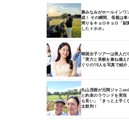
勝みなみがホールインワ
成！ その瞬間、母親は車
周りをキョロキョロ「副
したトホホ」
韓国女子ツアーは美人だ
「実力と美貌を兼ね備え
ぐりの10人を写真で紹介
丸山茂樹が元関ジャニ∞
と約束のラウンドを実現 
も良い」「きっと上手く
太鼓判！