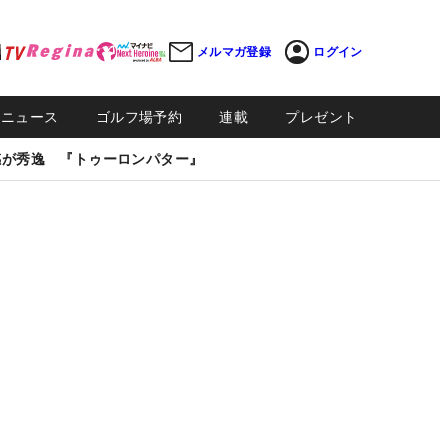
メルマガ登録
ログイン
Sニュース
ゴルフ場予約
連載
プレゼント
感が秀逸 『トゥーロンパター』