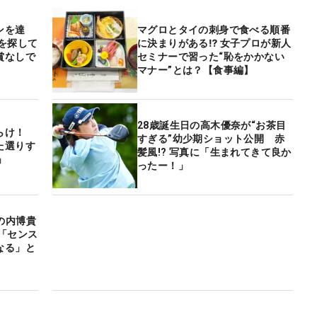
ンを達
マグロとタイの刺身で食べる順番
を探して
に決まりがある⁉ 女子プロが新人
賞なしで
セミナーで習った“恥をかかない
マナー”とは？【食事編】
28歳誕生日の高木優奈が“お茶目
らけ！
すぎる”幼少期ショット公開 赤
た選りす
髪風!? 写真に「生まれてきて良か
」
ったー！」
の内博貴
「センス
なる」と