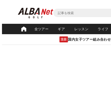
全ツアー
ギア
レッスン
ライフ
国内女子ツアー組み合わせ
注目