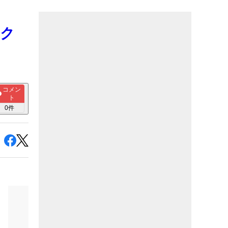
リク
コメン
ト
0
件