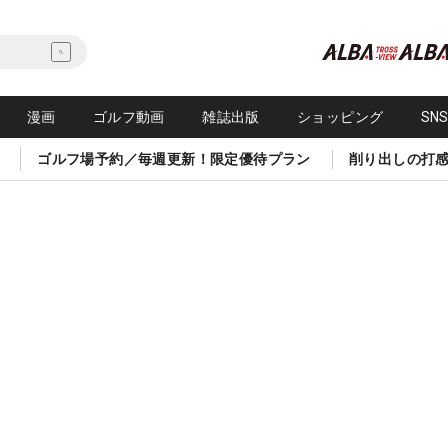
漫画
ゴルフ動画
雑誌出版
ショッピング
SN
ゴルフ場予約／毎週更新！限定優待プラン
削り出しの打