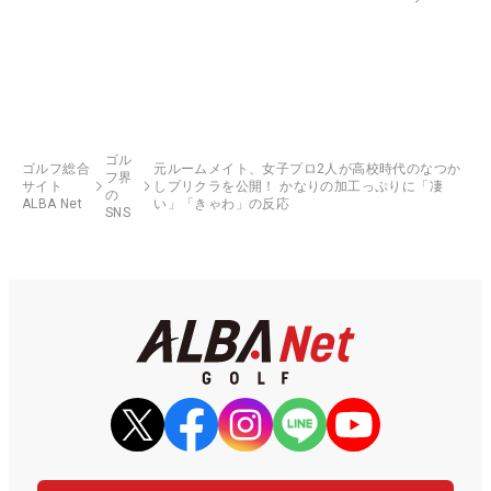
ゴル
ゴルフ総合
元ルームメイト、女子プロ2人が高校時代のなつか
フ界
サイト
しプリクラを公開！ かなりの加工っぷりに「凄
の
ALBA Net
い」「きゃわ」の反応
SNS