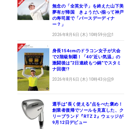
無念の「全英女子」を終えた山下美
夢有が帰国 きょうだい揃って神戸
の寿司屋で「バースデーディナ
ー？」
2026年8月6日 (木) 10時59分
1
身長154cmのドラコン女子が大会
で2階級制覇！「40°近い気温」の
激闘後は“2日連続もつ鍋”でスタミ
ナ回復!?
2026年8月6日 (木) 10時43分
9
選手は“長く使える”点をべた褒め！
創業者復帰でソールを見直した、ク
リーブランド『RTZ 2』ウェッジが
9月12日デビュー