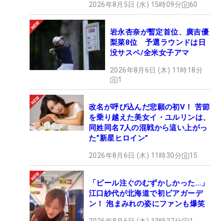
2026年8月5日 (水) 15時09分
60
岩永杏奈が暫定首位、廣吉優
梨菜8位 予選ラウンドは日
没サスペ/全米女子アマ
2026年8月6日 (木) 11時18分
1
改名が呼び込んだ悲願の初V！ 苦節
を乗り越えた美女イ・ユルリンは、
同姓同名7人の混戦から這い上がっ
た“新星ヒロイン”
2026年8月6日 (木) 11時30分
15
「ビール注ぐのむずかしかった…」
江口紗代が北海道で初ビアガーデ
ン！ 泡まみれの姿にファンも爆笑