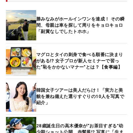
勝みなみがホールインワンを達成！ その瞬
間、母親は車を探して周りをキョロキョロ
「副賞なしでしたトホホ」
マグロとタイの刺身で食べる順番に決まり
がある⁉ 女子プロが新人セミナーで習っ
た“恥をかかないマナー”とは？【食事編】
韓国女子ツアーは美人だらけ！「実力と美
貌を兼ね備えた選りすぐりの10人を写真で
紹介」
28歳誕生日の高木優奈が“お茶目すぎる”幼
少期ショット公開 赤髪風!? 写真に「生ま