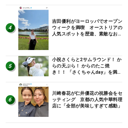
休み！」
吉田優利がヨーロッパでオープン
4
ウィークを満喫 オーストリアの
人気スポットを歴遊、素敵なお土
産もゲット！
小祝さくらと2サムラウンド！ か
5
らの天ぷら！ からのたこ焼
き！！ 「さくちゃんday」を満喫
した吉本ひかるの福岡遠征最終日
川﨑春花が仁井優花の祝勝会をセ
6
ッティング 京都の人気中華料理
店に「全部が美味しすぎて感動」