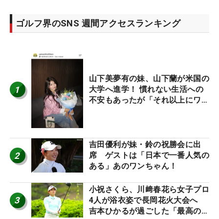
ゴルフ界のSNS 週間アクセスランキング
山下美夢有の妹、山下蘭が米国の
1
大学へ進学！ 慣れない生活への
不安もあったが「それ以上にワク
ワクしています」
吉田優利が妹・鈴の祝勝会に出
2
席 ゲストは「日本で一番人気の
ある」あのワンちゃん！
小祝さくら、川﨑春花ら女子プロ
3
4人が浴衣姿で長岡花火大会へ
吉本ひかるが過ごした「最高の夏