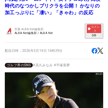
時代のなつかしプリクラを公開！ かなりの
加工っぷりに「凄い」「きゃわ」の反応
コメン
所属
ALBA Net編集部
ト
ALBA Net編集部
/
ALBA Net
0
件
配信日時：
2026年5月14日 16時29分
ゴルフ界のSNS
#
高久みなみ
#
平塚新夢