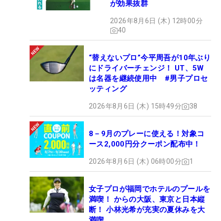
が効果抜群
2026年8月6日 (木) 12時00分
40
“替えないプロ”今平周吾が10年ぶり
にドライバーチェンジ！ UT、5W
は名器を継続使用中 #男子プロセ
ッティング
2026年8月6日 (木) 15時49分
38
8－9月のプレーに使える！対象コ
ース2,000円分クーポン配布中！
2026年8月6日 (木) 06時00分
1
女子プロが福岡でホテルのプールを
満喫！ からの大阪、東京と日本縦
断！ 小林光希が充実の夏休みを大
満喫