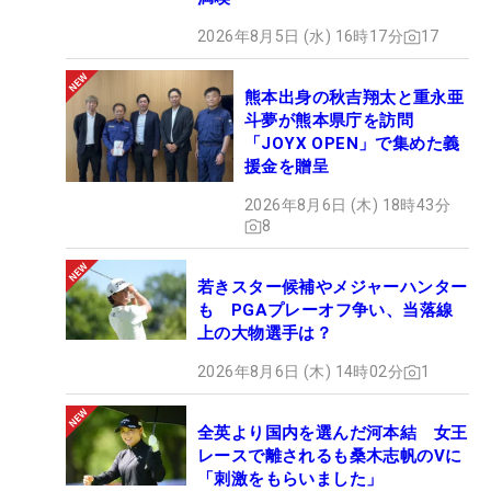
2026年8月5日 (水) 16時17分
17
熊本出身の秋吉翔太と重永亜
斗夢が熊本県庁を訪問
「JOYX OPEN」で集めた義
援金を贈呈
2026年8月6日 (木) 18時43分
8
若きスター候補やメジャーハンター
も PGAプレーオフ争い、当落線
上の大物選手は？
2026年8月6日 (木) 14時02分
1
全英より国内を選んだ河本結 女王
レースで離されるも桑木志帆のVに
「刺激をもらいました」