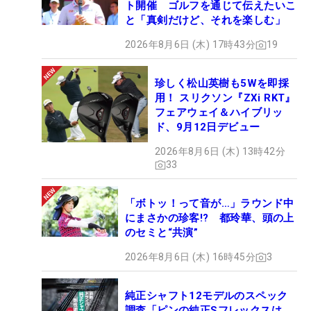
ト開催 ゴルフを通じて伝えたいこ
と「真剣だけど、それを楽しむ」
2026年8月6日 (木) 17時43分
19
珍しく松山英樹も5Wを即採
用！ スリクソン『ZXi RKT』
フェアウェイ＆ハイブリッ
ド、9月12日デビュー
2026年8月6日 (木) 13時42分
33
「ボトッ！って音が…」ラウンド中
にまさかの珍客!? 都玲華、頭の上
のセミと“共演”
2026年8月6日 (木) 16時45分
3
純正シャフト12モデルのスペック
調査「ピンの純正Sフレックスは、