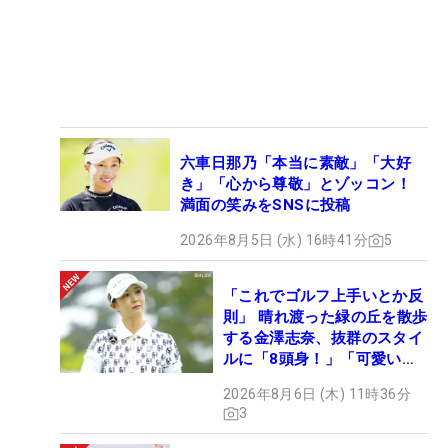
六車日那乃「本当に素敵」「大好
き」「心から尊敬」とゾッコン！
満面の笑みをSNSに投稿
2026年8月5日 (水) 16時41分
5
「これでゴルフ上手いとか反
則」 晴れ渡った緑の丘を散歩
する金澤志奈、抜群のスタイ
ルに「8頭身！」「可愛いに
も程がある」
2026年8月6日 (木) 11時36分
3