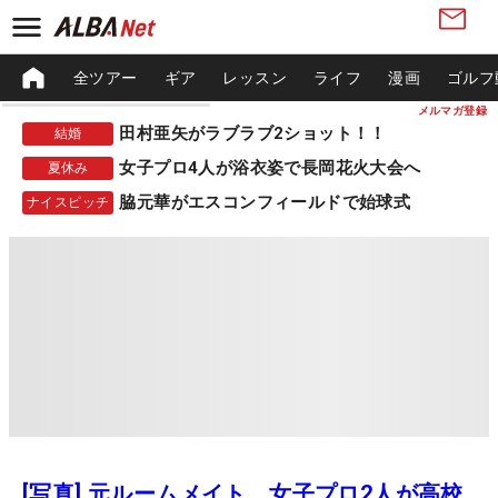
全ツアー
ギア
レッスン
ライフ
漫画
ゴルフ
メルマガ登録
田村亜矢がラブラブ2ショット！！
結婚
女子プロ4人が浴衣姿で長岡花火大会へ
夏休み
脇元華がエスコンフィールドで始球式
ナイスピッチ
[写真] 元ルームメイト、女子プロ2人が高校