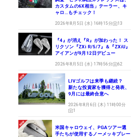
カスタムの6X相当」テーラー、キ
ャロ…もチェック！
2026年8月5日 (水) 16時15分
13
『4』が消え『R』が加わった！ ス
リクソン『ZXi R/5/7』＆『ZXiU』
アイアンが9月12日デビュー
2026年8月5日 (水) 17時56分
62
LIVゴルフは来季も継続？
新たな投資家を獲得と発表、
9月には最終合意へ
2026年8月6日 (木) 11時00分
1
米国キャロウェイ、PGAツアー選
手たちが使用するノーメッキブレー