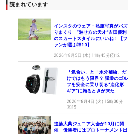
読まれています
インスタのウェア・私服写真がバズ
りまくり “魅せ方の天才”吉田優利
のスカートスタイルにいいね！【フ
ァンが選ぶ神10】
2026年8月5日 (水) 11時45分
12
「気合い」と「水分補給」だ
けではもう限界？ 猛暑のゴル
フを安全に乗り切る“進化形
ギア”に頼るときが来た
2026年8月4日 (火) 15時00分
15
進藤大典ジュニア大会が10月に開
催 優勝者にはプロトーナメント出