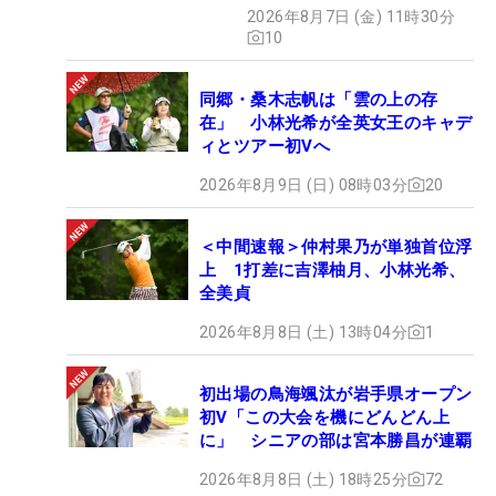
2026年8月7日 (金) 11時30分
10
同郷・桑木志帆は「雲の上の存
在」 小林光希が全英女王のキャデ
ィとツアー初Vへ
2026年8月9日 (日) 08時03分
20
＜中間速報＞仲村果乃が単独首位浮
上 1打差に吉澤柚月、小林光希、
全美貞
2026年8月8日 (土) 13時04分
1
初出場の鳥海颯汰が岩手県オープン
初V「この大会を機にどんどん上
に」 シニアの部は宮本勝昌が連覇
2026年8月8日 (土) 18時25分
72