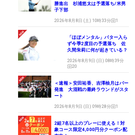
勝進出 杉浦悠太は予選落ち/米男
子下部
2026年8月8日 (土) 10時33分
1
「ほぼメンタル」パター入ら
ず今季2度目の予選落ち 佐
久間朱莉に何が起きている？
2026年8月9日 (日) 08時39分
20
＜速報＞安田祐香、吉澤柚月はパー
発進 大混戦の最終ラウンドがスタ
ート
2026年8月9日 (日) 09時28分
1
2組7名以上のプレーに使える！対
象コース限定4,000円分クーポン配