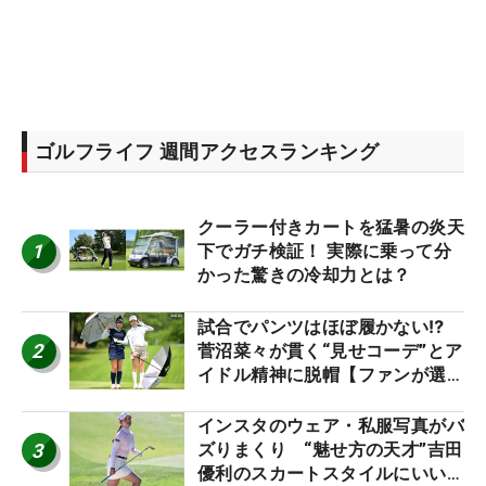
ゴルフライフ 週間アクセスランキング
クーラー付きカートを猛暑の炎天
1
下でガチ検証！ 実際に乗って分
かった驚きの冷却力とは？
試合でパンツはほぼ履かない⁉
2
菅沼菜々が貫く“見せコーデ”とア
イドル精神に脱帽【ファンが選ぶ
神10】
インスタのウェア・私服写真がバ
3
ズりまくり “魅せ方の天才”吉田
優利のスカートスタイルにいい