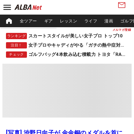
全ツアー
ギア
レッスン
ライフ
漫画
ゴルフ
メルマガ登録
スカートスタイルが美しい女子プロ トップ10
ランキング
女子プロやキャディがやる「ガチの熱中症対策」
注目！
ゴルフバッグ4本飲み込む積載力 トヨタ「RAV4」
チェック
[写真] 渋野日向子が 金金銅のメダルを首に