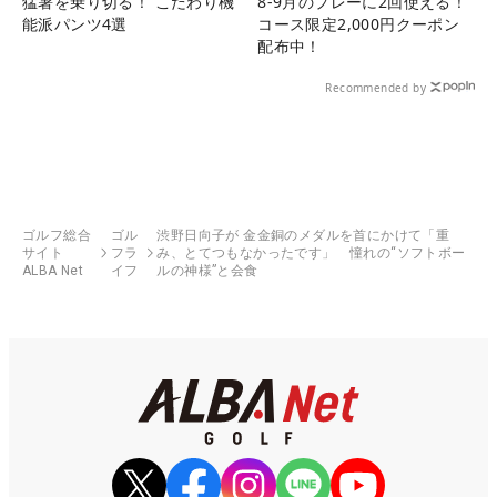
猛暑を乗り切る！ こだわり機
8-9月のプレーに2回使える！
能派パンツ4選
コース限定2,000円クーポン
配布中！
Recommended by
ゴルフ総合
ゴル
渋野日向子が 金金銅のメダルを首にかけて「重
サイト
フラ
み、とてつもなかったです」 憧れの“ソフトボー
ALBA Net
イフ
ルの神様”と会食