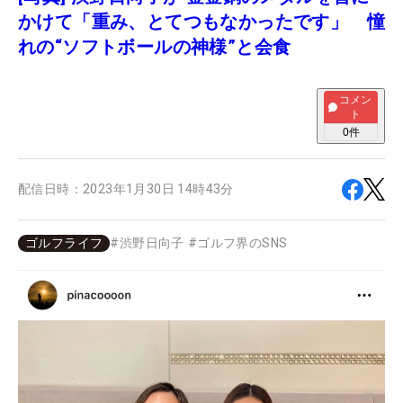
かけて「重み、とてつもなかったです」 憧
れの“ソフトボールの神様”と会食
コメン
ト
0
件
配信日時：
2023年1月30日 14時43分
ゴルフライフ
#
渋野日向子
#
ゴルフ界のSNS