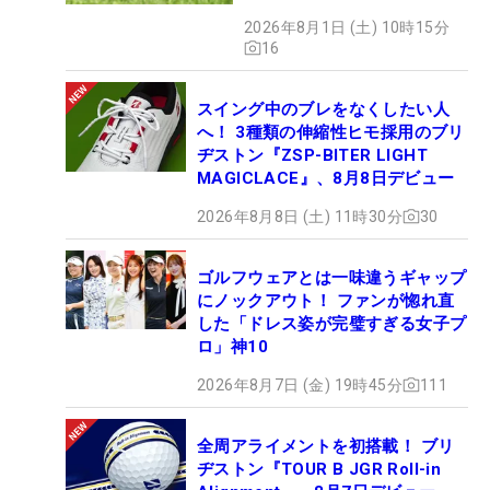
2026年8月1日 (土) 10時15分
16
スイング中のブレをなくしたい人
へ！ 3種類の伸縮性ヒモ採用のブリ
ヂストン『ZSP-BITER LIGHT
MAGICLACE』、8月8日デビュー
2026年8月8日 (土) 11時30分
30
ゴルフウェアとは一味違うギャップ
にノックアウト！ ファンが惚れ直
した「ドレス姿が完璧すぎる女子プ
ロ」神10
2026年8月7日 (金) 19時45分
111
全周アライメントを初搭載！ ブリ
ヂストン『TOUR B JGR Roll-in