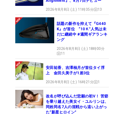
Alignment』、8月7日デビュー
2026年8月8日 (土) 11時35分
13
話題の新作を抑えて『G440
K』が首位 “10Ｋ”人気は未
だに継続中 #週間ギアランキ
ング
2026年8月8日 (土) 18時00分
11
安田祐香、吉澤柚月が首位タイ浮
上 金田久美子が1差3位
2026年8月8日 (土) 16時21分
1
改名が呼び込んだ悲願の初V！ 苦節
を乗り越えた美女イ・ユルリンは、
同姓同名7人の混戦から這い上がっ
た“新星ヒロイン”