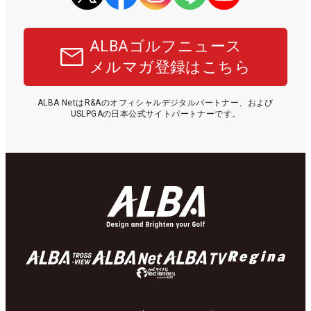
ALBAゴルフニュース
メルマガ登録はこちら
ALBA NetはR&Aのオフィシャルデジタルパートナー、および
USLPGAの日本公式サイトパートナーです。