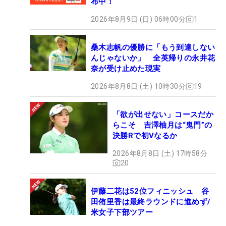
布中！
2026年8月9日 (日) 06時00分
1
桑木志帆の優勝に「もう到達しない
んじゃないか」 全英帰りの永井花
奈が受け止めた現実
2026年8月8日 (土) 10時30分
19
「欲が出せない」コースだか
らこそ 吉澤柚月は“鬼門”の
決勝Rで初Vなるか
2026年8月8日 (土) 17時58分
20
伊藤二花は52位フィニッシュ 谷
田侑里香は最終ラウンドに進めず/
米女子下部ツアー