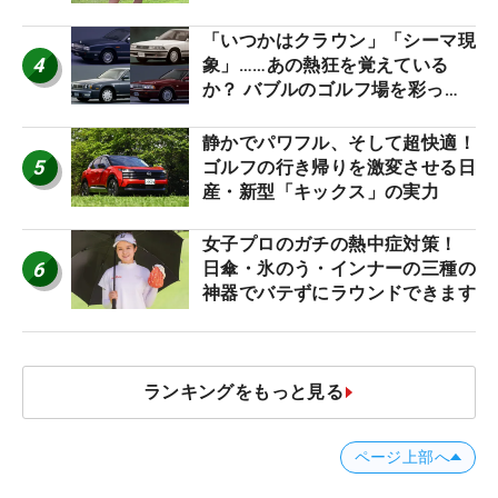
ね！【ファンが選ぶ神10】
「いつかはクラウン」「シーマ現
4
象」……あの熱狂を覚えている
か？ バブルのゴルフ場を彩った
名車たち
静かでパワフル、そして超快適！
5
ゴルフの行き帰りを激変させる日
産・新型「キックス」の実力
女子プロのガチの熱中症対策！
6
日傘・氷のう・インナーの三種の
神器でバテずにラウンドできます
ランキングをもっと見る
ページ上部へ