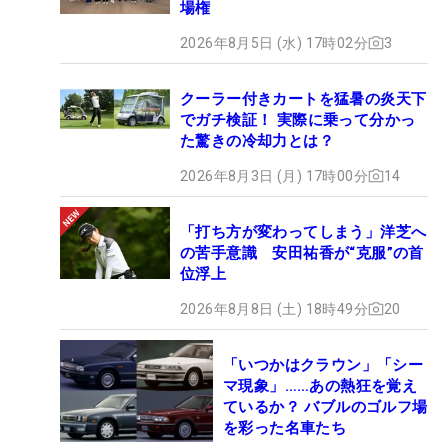
場権
2026年8月5日 (水) 17時02分
3
クーラー付きカートを猛暑の炎天下
でガチ検証！ 実際に乗って分かっ
た驚きの冷却力とは？
2026年8月3日 (月) 17時00分
14
「打ち方が変わってしまう」洋芝へ
の苦手意識 安田祐香が“克服”の首
位浮上
2026年8月8日 (土) 18時49分
20
「いつかはクラウン」「シー
マ現象」……あの熱狂を覚え
ているか？ バブルのゴルフ場
を彩った名車たち