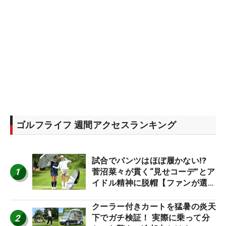
ゴルフライフ 週間アクセスランキング
試合でパンツはほぼ履かない⁉
1
菅沼菜々が貫く“見せコーデ”とア
イドル精神に脱帽【ファンが選ぶ
神10】
クーラー付きカートを猛暑の炎天
2
下でガチ検証！ 実際に乗って分