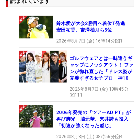
読まれています
鈴木愛が大会2勝目へ首位T発進
安田祐香、吉澤柚月ら5位
2026年8月7日 (金) 16時14分
1
ゴルフウェアとは一味違うギ
ャップにノックアウト！ ファ
ンが惚れ直した「ドレス姿が
完璧すぎる女子プロ」神10
2026年8月7日 (金) 19時45分
111
2006年発売の『ツアーAD PT』が
再び脚光 脇元華、穴井詩も投入
「初速が強くなった感じ」
2026年8月8日 (土) 08時56分
4