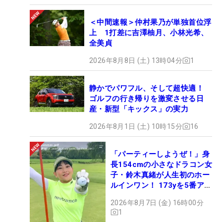
＜中間速報＞仲村果乃が単独首位浮
上 1打差に吉澤柚月、小林光希、
全美貞
2026年8月8日 (土) 13時04分
1
静かでパワフル、そして超快適！
ゴルフの行き帰りを激変させる日
産・新型「キックス」の実力
2026年8月1日 (土) 10時15分
16
「パーティーしようぜ！」身
長154cmの小さなドラコン女
子・鈴木真緒が人生初のホー
ルインワン！ 173yを5番アイ
アンで会心のショット
2026年8月7日 (金) 16時00分
1