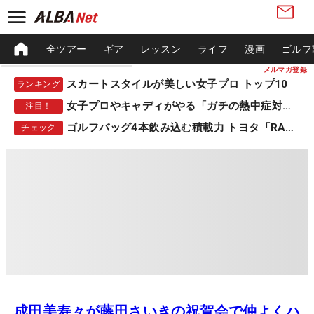
全ツアー
ギア
レッスン
ライフ
漫画
ゴルフ
メルマガ登録
スカートスタイルが美しい女子プロ トップ10
ランキング
女子プロやキャディがやる「ガチの熱中症対策」
注目！
ゴルフバッグ4本飲み込む積載力 トヨタ「RAV4」
チェック
成田美寿々が藤田さいきの祝賀会で仲よくハ