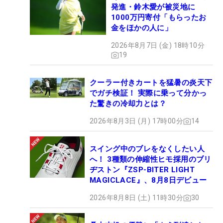
発進・鈴木愛が被災地に
1000万円寄付「もらったお
金をほかの人に」
2026年8月7日 (金) 18時10分
19
クーラー付きカートを猛暑の炎天下
でガチ検証！ 実際に乗って分かっ
た驚きの冷却力とは？
2026年8月3日 (月) 17時00分
14
スイング中のブレをなくしたい人
へ！ 3種類の伸縮性ヒモ採用のブリ
ヂストン『ZSP-BITER LIGHT
MAGICLACE』、8月8日デビュー
2026年8月8日 (土) 11時30分
30