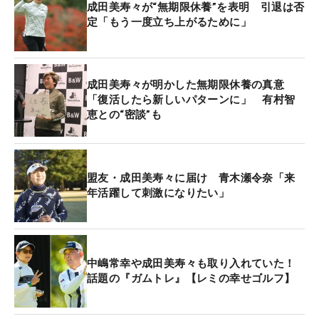
成田美寿々が“無期限休養”を表明 引退は否
定「もう一度立ち上がるために」
成田美寿々が明かした無期限休養の真意
「復活したら新しいパターンに」 有村智
恵との“密談”も
盟友・成田美寿々に届け 青木瀬令奈「来
年活躍して刺激になりたい」
中嶋常幸や成田美寿々も取り入れていた！
話題の『ガムトレ』【レミの幸せゴルフ】