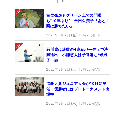
10
首位発進もグリーン上での開眼
も“10年ぶり” 金田久美子「あと1
回は勝ちたい」
2026年8月7日 (金) 17時29分
19
石川遼は終盤の4連続バーディで決
勝進出 杉浦悠太は予選落ち/米男
子下部
2026年8月8日 (土) 10時33分
1
進藤大典ジュニア大会が10月に開
催 優勝者にはプロトーナメント出
場権
2026年8月5日 (水) 17時02分
3