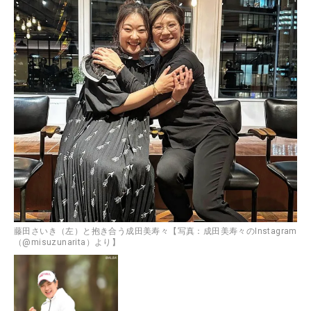
藤田さいき（左）と抱き合う成田美寿々【写真：成田美寿々のInstagram
（@misuzunarita）より】