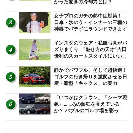
かった驚きの冷却力とは？
女子プロのガチの熱中症対策！
3
日傘・氷のう・インナーの三種の
神器でバテずにラウンドできます
インスタのウェア・私服写真がバ
4
ズりまくり “魅せ方の天才”吉田
優利のスカートスタイルにいい
ね！【ファンが選ぶ神10】
静かでパワフル、そして超快適！
5
ゴルフの行き帰りを激変させる日
産・新型「キックス」の実力
「いつかはクラウン」「シーマ現
6
象」……あの熱狂を覚えている
か？ バブルのゴルフ場を彩った
名車たち