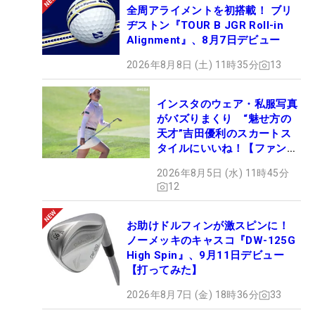
全周アライメントを初搭載！ ブリ
ヂストン『TOUR B JGR Roll-in
Alignment』、8月7日デビュー
2026年8月8日 (土) 11時35分
13
インスタのウェア・私服写真
がバズりまくり “魅せ方の
天才”吉田優利のスカートス
タイルにいいね！【ファンが
選ぶ神10】
2026年8月5日 (水) 11時45分
12
お助けドルフィンが激スピンに！
ノーメッキのキャスコ『DW-125G
High Spin』、9月11日デビュー
【打ってみた】
2026年8月7日 (金) 18時36分
33