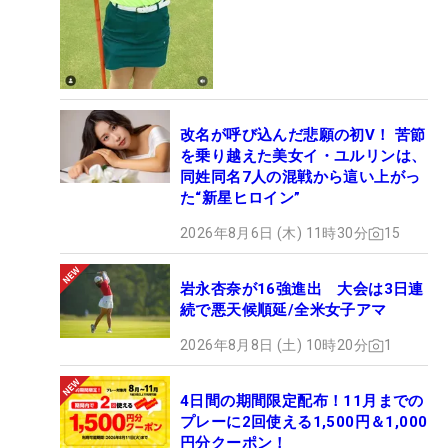
改名が呼び込んだ悲願の初V！ 苦節
を乗り越えた美女イ・ユルリンは、
同姓同名7人の混戦から這い上がっ
た“新星ヒロイン”
2026年8月6日 (木) 11時30分
15
岩永杏奈が16強進出 大会は3日連
続で悪天候順延/全米女子アマ
2026年8月8日 (土) 10時20分
1
4日間の期間限定配布！11月までの
プレーに2回使える1,500円＆1,000
円分クーポン！