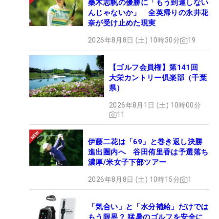
桑木志帆の優勝に「もう到達しない
んじゃないか」 全英帰りの永井花
奈が受け止めた現実
2026年8月8日 (土) 10時30分
19
【ゴルフ会員権】第141回
大栄カントリー俱楽部（千葉
県）
2026年8月1日 (土) 10時00分
11
伊藤二花は「69」と巻き返し決勝
進出圏内へ 谷田侑里香は予選落ち
濃厚/米女子下部ツアー
2026年8月8日 (土) 10時15分
1
「気合い」と「水分補給」だけでは
もう限界？ 猛暑のゴルフを安全に