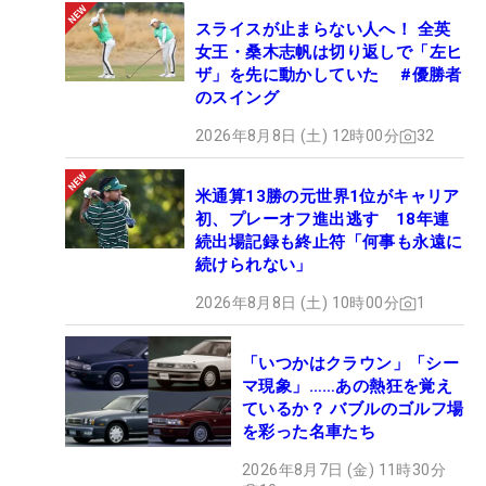
スライスが止まらない人へ！ 全英
女王・桑木志帆は切り返しで「左ヒ
ザ」を先に動かしていた #優勝者
のスイング
2026年8月8日 (土) 12時00分
32
米通算13勝の元世界1位がキャリア
初、プレーオフ進出逃す 18年連
続出場記録も終止符「何事も永遠に
続けられない」
2026年8月8日 (土) 10時00分
1
「いつかはクラウン」「シー
マ現象」……あの熱狂を覚え
ているか？ バブルのゴルフ場
を彩った名車たち
2026年8月7日 (金) 11時30分