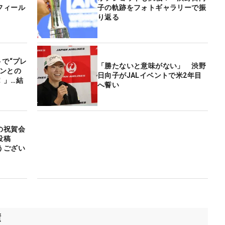
フィール
子の軌跡をフォトギャラリーで振
り返る
トで“プレ
「勝たないと意味がない」 渋野
ァンとの
日向子がJALイベントで米2年目
！」…結
へ誓い
の祝賀会
を投稿
うござい
績