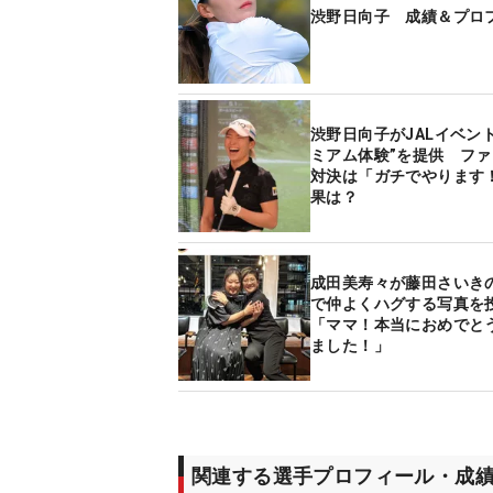
渋野日向子 成績＆プロ
渋野日向子がJALイベン
ミアム体験”を提供 フ
対決は「ガチでやります
果は？
成田美寿々が藤田さいき
で仲よくハグする写真
「ママ！本当におめでと
ました！」
関連する選手プロフィール・成