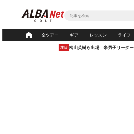
全ツアー
ギア
レッスン
ライフ
松山英樹ら出場 米男子リーダー
注目