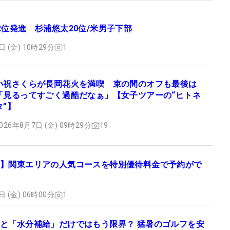
2位発進 杉浦悠太20位/米男子下部
日 (金) 10時29分
1
小祝さくらが長岡花火を満喫 束の間のオフも最後は
「見るってすごく過酷だなぁ」【女子ツアーの“ヒトネ
タ”】
026年8月7日 (金) 09時29分
19
】関東エリアの人気コースを特別優待料金で予約がで
日 (金) 06時00分
1
と「水分補給」だけではもう限界？ 猛暑のゴルフを安