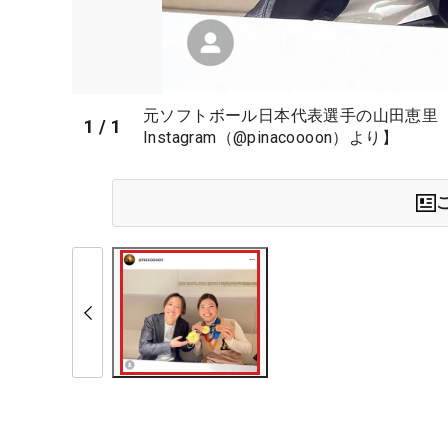
元ソフトボール日本代表選手の山田恵里
1
/
1
Instagram（@pinacoooon）より】