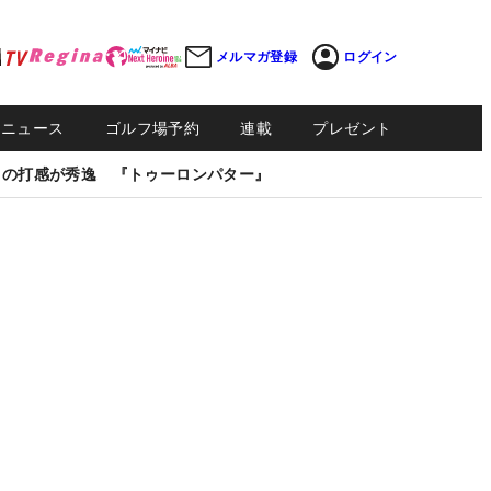
メルマガ登録
ログイン
Sニュース
ゴルフ場予約
連載
プレゼント
しの打感が秀逸 『トゥーロンパター』