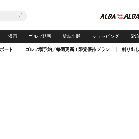
漫画
ゴルフ動画
雑誌出版
ショッピング
SN
ボード
ゴルフ場予約／毎週更新！限定優待プラン
削り出