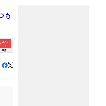
つも
コメン
ト
0
件