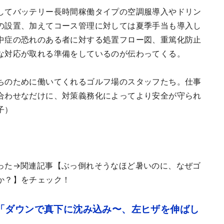
してバッテリー長時間稼働タイプの空調服導入やドリン
の設置、加えてコース管理に対しては夏季手当も導入し
中症の恐れのある者に対する処置フロー図、重篤化防止
な対応が取れる準備をしているのが伝わってくる。
ちのために働いてくれるゴルフ場のスタッフたち。仕事
合わせなだけに、対策義務化によってより安全が守られ
子）
った→関連記事【ぶっ倒れそうなほど暑いのに、なぜゴ
か？】をチェック！
「ダウンで真下に沈み込み〜、左ヒザを伸ばし