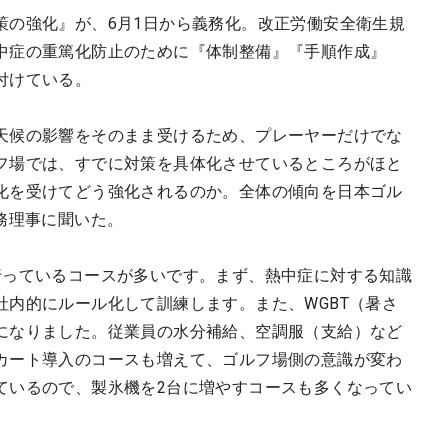
策の強化』が、6月1日から義務化。改正労働安全衛生規
中症の重篤化防止のために『体制整備』『手順作成』
付けている。
天候の影響をそのまま受けるため、プレーヤーだけでな
フ場では、すでに対策を具体化させているところがほと
化を受けてどう強化されるのか。全体の傾向を日本ゴル
務理事に聞いた。
行っているコースが多いです。まず、熱中症に対する知識
社内的にルール化して訓練します。また、WGBT（暑さ
になりました。従業員の水分補給、空調服（支給）など
カート導入のコースも増えて、ゴルフ場側の意識が変わ
ているので、製氷機を2台に増やすコースも多くなってい