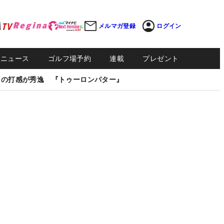
メルマガ登録
ログイン
Sニュース
ゴルフ場予約
連載
プレゼント
しの打感が秀逸 『トゥーロンパター』