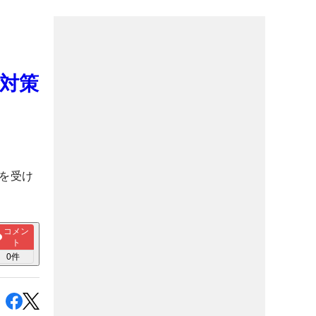
対策
を受け
コメン
ト
0
件