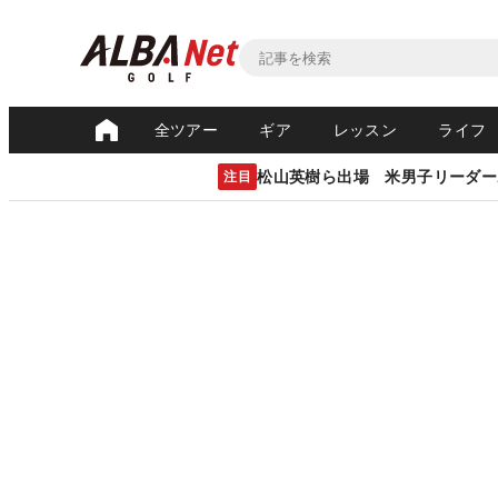
全ツアー
ギア
レッスン
ライフ
松山英樹ら出場 米男子リーダー
注目