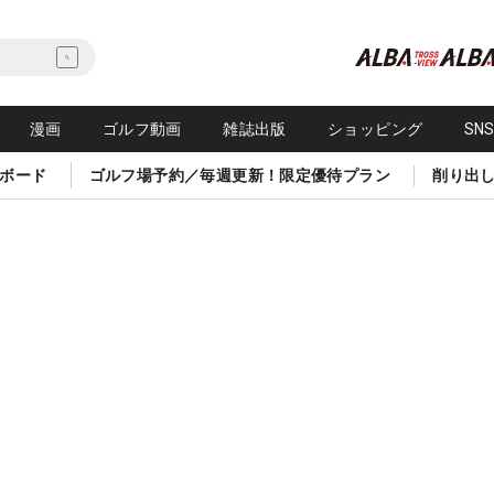
漫画
ゴルフ動画
雑誌出版
ショッピング
SN
ボード
ゴルフ場予約／毎週更新！限定優待プラン
削り出