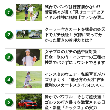
試合でパンツはほぼ履かない⁉
1
菅沼菜々が貫く“見せコーデ”とア
イドル精神に脱帽【ファンが選ぶ
神10】
クーラー付きカートを猛暑の炎天
2
下でガチ検証！ 実際に乗って分
かった驚きの冷却力とは？
女子プロのガチの熱中症対策！
3
日傘・氷のう・インナーの三種の
神器でバテずにラウンドできます
インスタのウェア・私服写真がバ
4
ズりまくり “魅せ方の天才”吉田
優利のスカートスタイルにいい
ね！【ファンが選ぶ神10】
静かでパワフル、そして超快適！
5
ゴルフの行き帰りを激変させる日
産・新型「キックス」の実力