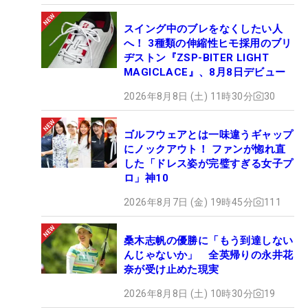
スイング中のブレをなくしたい人
へ！ 3種類の伸縮性ヒモ採用のブリ
ヂストン『ZSP-BITER LIGHT
MAGICLACE』、8月8日デビュー
2026年8月8日 (土) 11時30分
30
ゴルフウェアとは一味違うギャップ
にノックアウト！ ファンが惚れ直
した「ドレス姿が完璧すぎる女子プ
ロ」神10
2026年8月7日 (金) 19時45分
111
桑木志帆の優勝に「もう到達しない
んじゃないか」 全英帰りの永井花
奈が受け止めた現実
2026年8月8日 (土) 10時30分
19