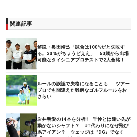
関連記事
解説・奥田靖己「試合は100%だと失敗す
る。30％がちょうどええ」 50歳から出場
可能なタイシニアプロテストで2人合格！
ルールの誤認で失格になることも……ツアー
プロでも間違えた難解なゴルフルールをお
さらい
岩井明愛の14本を分析‼ 千怜とは違い先が
動かないシャフト？ UT代わりになぜ飛び
系アイアン？ ウェッジは『DG』でなく