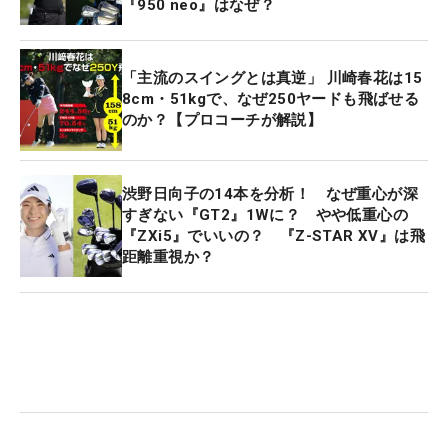
『950 neo』はなぜ？
「主流のスイングとは真逆」 川崎春花は15
8cm・51kgで、なぜ250ヤードも飛ばせる
のか？【プロコーチが解説】
渋野日向子の14本を分析！ なぜ重心が深
すぎない『GT2』1Wに？ やや低重心の
『ZXi5』でいいの？ 『Z-STAR XV』は飛
距離重視か？