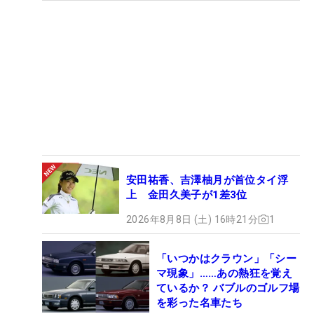
安田祐香、吉澤柚月が首位タイ浮
上 金田久美子が1差3位
2026年8月8日 (土) 16時21分
1
「いつかはクラウン」「シー
マ現象」……あの熱狂を覚え
ているか？ バブルのゴルフ場
を彩った名車たち