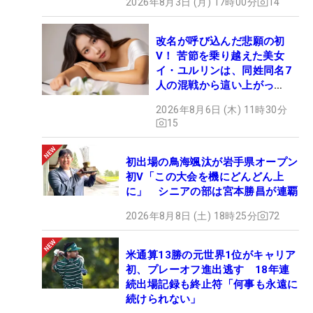
2026年8月3日 (月) 17時00分
14
改名が呼び込んだ悲願の初
V！ 苦節を乗り越えた美女
イ・ユルリンは、同姓同名7
人の混戦から這い上がっ
た“新星ヒロイン”
2026年8月6日 (木) 11時30分
15
初出場の鳥海颯汰が岩手県オープン
初V「この大会を機にどんどん上
に」 シニアの部は宮本勝昌が連覇
2026年8月8日 (土) 18時25分
72
米通算13勝の元世界1位がキャリア
初、プレーオフ進出逃す 18年連
続出場記録も終止符「何事も永遠に
続けられない」