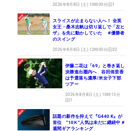
2026年8月8日 (土) 10時00分
1
スライスが止まらない人へ！ 全英
女王・桑木志帆は切り返しで「左ヒ
ザ」を先に動かしていた #優勝者
のスイング
2026年8月8日 (土) 12時00分
32
伊藤二花は「69」と巻き返し
決勝進出圏内へ 谷田侑里香
は予選落ち濃厚/米女子下部
ツアー
2026年8月8日 (土) 10時15分
1
話題の新作を抑えて『G440 K』が
首位 “10Ｋ”人気は未だに継続中 #
週間ギアランキング