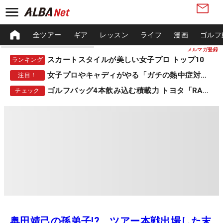
全ツアー
ギア
レッスン
ライフ
漫画
ゴルフ
メルマガ登録
スカートスタイルが美しい女子プロ トップ10
ランキング
女子プロやキャディがやる「ガチの熱中症対策」
注目！
ゴルフバッグ4本飲み込む積載力 トヨタ「RAV4」
チェック
奥田靖己の孫弟子!? ツアー本戦出場した末