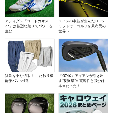
アディダス『コードカオス
スイスの叡智が生んだTPTシ
27』は強烈な蹴りでパワーを
ャフトで、ゴルフを異次元の
生む
世界へ
猛暑を乗り切る！ こだわり機
『G740』アイアンが引き出
能派パンツ4選
す“反則級”の寛容性と飛びは
本当だった！