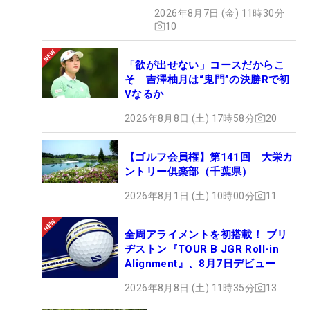
2026年8月7日 (金) 11時30分
10
「欲が出せない」コースだからこ
そ 吉澤柚月は“鬼門”の決勝Rで初
Vなるか
2026年8月8日 (土) 17時58分
20
【ゴルフ会員権】第141回 大栄カ
ントリー俱楽部（千葉県）
2026年8月1日 (土) 10時00分
11
全周アライメントを初搭載！ ブリ
ヂストン『TOUR B JGR Roll-in
Alignment』、8月7日デビュー
2026年8月8日 (土) 11時35分
13