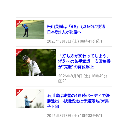
松山英樹は「69」も26位に後退
日本勢2人が決勝へ
2026年8月8日 (土) 08時41分
1
「打ち方が変わってしまう」
洋芝への苦手意識 安田祐香
が“克服”の首位浮上
2026年8月8日 (土) 18時49分
20
石川遼は終盤の4連続バーディで決
勝進出 杉浦悠太は予選落ち/米男
子下部
2026年8月8日 (土) 10時33分
1