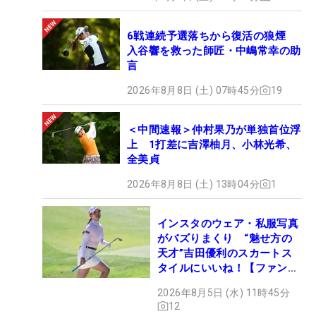
6戦連続予選落ちから復活の狼煙
入谷響を救った師匠・中嶋常幸の助
言
2026年8月8日 (土) 07時45分
19
＜中間速報＞仲村果乃が単独首位浮
上 1打差に吉澤柚月、小林光希、
全美貞
2026年8月8日 (土) 13時04分
1
インスタのウェア・私服写真
がバズりまくり “魅せ方の
天才”吉田優利のスカートス
タイルにいいね！【ファンが
選ぶ神10】
2026年8月5日 (水) 11時45分
12