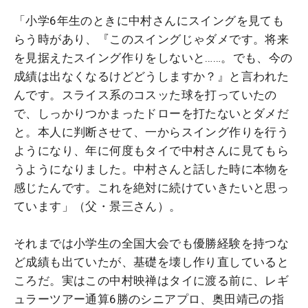
「小学6年生のときに中村さんにスイングを見ても
らう時があり、『このスイングじゃダメです。将来
を見据えたスイング作りをしないと……。でも、今の
成績は出なくなるけどどうしますか？』と言われた
んです。スライス系のコスッた球を打っていたの
で、しっかりつかまったドローを打たないとダメだ
と。本人に判断させて、一からスイング作りを行う
ようになり、年に何度もタイで中村さんに見てもら
うようになりました。中村さんと話した時に本物を
感じたんです。これを絶対に続けていきたいと思っ
ています」（父・景三さん）。
それまでは小学生の全国大会でも優勝経験を持つな
ど成績も出ていたが、基礎を壊し作り直していると
ころだ。実はこの中村映禅はタイに渡る前に、レギ
ュラーツアー通算6勝のシニアプロ、奥田靖己の指