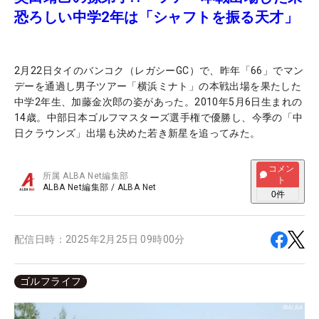
恐ろしい中学2年は「シャフトを振る天才」
2月22日タイのバンコク（レガシーGC）で、昨年「66」でマン
デーを通過し男子ツアー「横浜ミナト」の本戦出場を果たした
中学2年生、加藤金次郎の姿があった。2010年5月6日生まれの
14歳。中部日本ゴルフマスターズ選手権で優勝し、今季の「中
日クラウンズ」出場も決めた若き新星を追ってみた。
コメン
所属
ALBA Net編集部
ト
ALBA Net編集部
/
ALBA Net
0
件
配信日時：
2025年2月25日 09時00分
ゴルフライフ