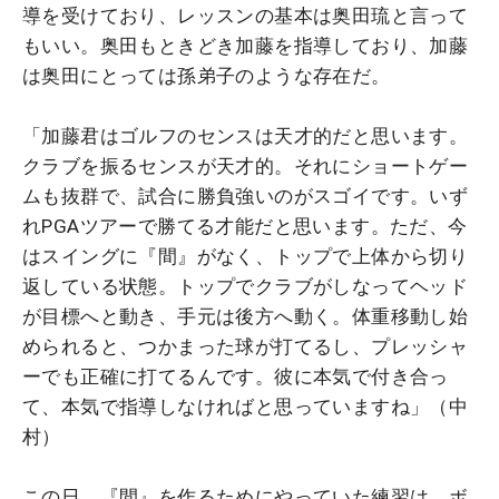
導を受けており、レッスンの基本は奥田琉と言って
もいい。奥田もときどき加藤を指導しており、加藤
は奥田にとっては孫弟子のような存在だ。
「加藤君はゴルフのセンスは天才的だと思います。
クラブを振るセンスが天才的。それにショートゲー
ムも抜群で、試合に勝負強いのがスゴイです。いず
れPGAツアーで勝てる才能だと思います。ただ、今
はスイングに『間』がなく、トップで上体から切り
返している状態。トップでクラブがしなってヘッド
が目標へと動き、手元は後方へ動く。体重移動し始
められると、つかまった球が打てるし、プレッシャ
ーでも正確に打てるんです。彼に本気で付き合っ
て、本気で指導しなければと思っていますね」（中
村）
この日、『間』を作るためにやっていた練習は、ボ