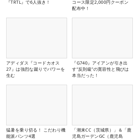
『TRTL』で6人抜き！
コース限定2,000円クーポン
配布中！
アディダス『コードカオス
『G740』アイアンが引き出
27』は強烈な蹴りでパワーを
す“反則級”の寛容性と飛びは
生む
本当だった！
猛暑を乗り切る！ こだわり機
「潮来CC（茨城県）」＆「鹿
能派パンツ4選
児島ガーデンGC（鹿児島