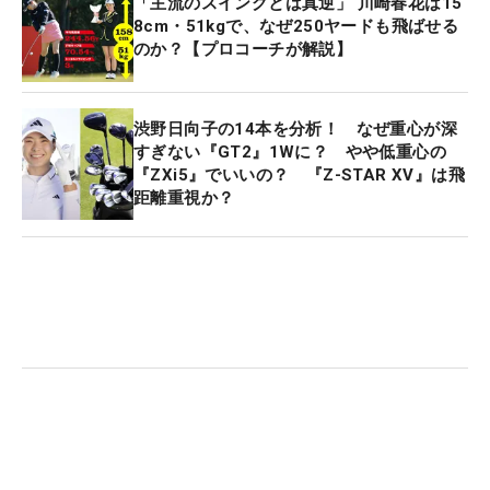
「主流のスイングとは真逆」 川崎春花は15
8cm・51kgで、なぜ250ヤードも飛ばせる
のか？【プロコーチが解説】
渋野日向子の14本を分析！ なぜ重心が深
すぎない『GT2』1Wに？ やや低重心の
『ZXi5』でいいの？ 『Z-STAR XV』は飛
距離重視か？