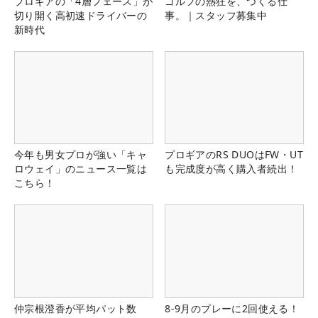
プロギアの「4層フェース」が
ゴルフの熱狂を、つくる仕
切り開く高初速ドライバーの
事。｜スタッフ募集中
新時代
今年も男女プロが強い「キャ
プロギアのRS DUOはFW・UT
ロウェイ」のニュース一覧は
も完成度が高く購入者続出！
こちら！
仲宗根澄香が平均パット数
8-9月のプレーに2回使える！