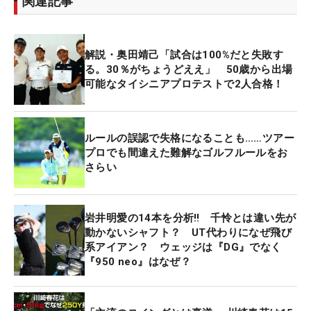
関連記事
解説・奥田靖己「試合は100%だと失敗す
る。30％がちょうどええ」 50歳から出場
可能なタイシニアプロテストで2人合格！
ルールの誤認で失格になることも……ツアー
プロでも間違えた難解なゴルフルールをお
さらい
岩井明愛の14本を分析‼ 千怜とは違い先が
動かないシャフト？ UT代わりになぜ飛び
系アイアン？ ウェッジは『DG』でなく
『950 neo』はなぜ？