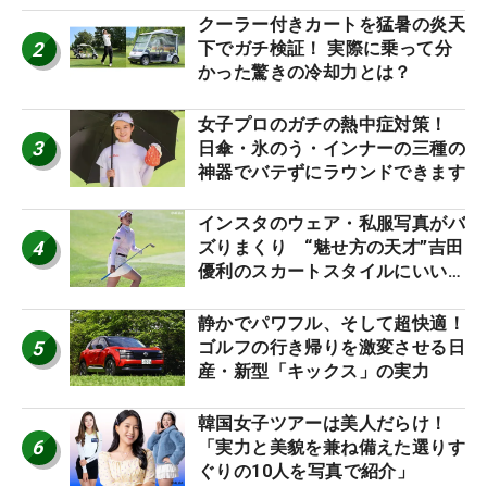
クーラー付きカートを猛暑の炎天
2
下でガチ検証！ 実際に乗って分
かった驚きの冷却力とは？
女子プロのガチの熱中症対策！
3
日傘・氷のう・インナーの三種の
神器でバテずにラウンドできます
インスタのウェア・私服写真がバ
4
ズりまくり “魅せ方の天才”吉田
優利のスカートスタイルにいい
ね！【ファンが選ぶ神10】
静かでパワフル、そして超快適！
5
ゴルフの行き帰りを激変させる日
産・新型「キックス」の実力
韓国女子ツアーは美人だらけ！
6
「実力と美貌を兼ね備えた選りす
ぐりの10人を写真で紹介」