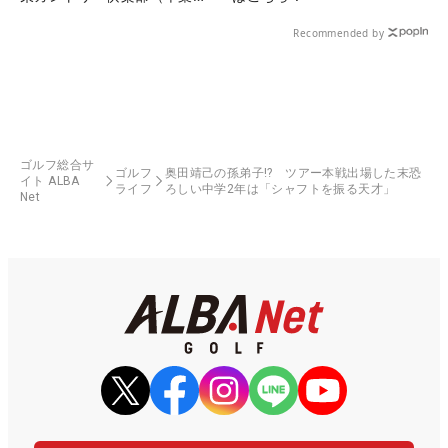
県）
Recommended by
ゴルフ総合サ
ゴルフ
奥田靖己の孫弟子!? ツアー本戦出場した末恐
イト ALBA
ライフ
ろしい中学2年は「シャフトを振る天才」
Net