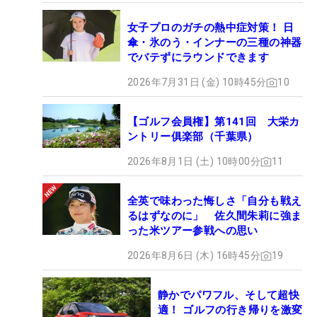
女子プロのガチの熱中症対策！ 日
傘・氷のう・インナーの三種の神器
でバテずにラウンドできます
2026年7月31日 (金) 10時45分
10
【ゴルフ会員権】第141回 大栄カ
ントリー俱楽部（千葉県）
2026年8月1日 (土) 10時00分
11
全英で味わった悔しさ「自分も戦え
るはずなのに」 佐久間朱莉に強ま
った米ツアー参戦への思い
2026年8月6日 (木) 16時45分
19
静かでパワフル、そして超快
適！ ゴルフの行き帰りを激変